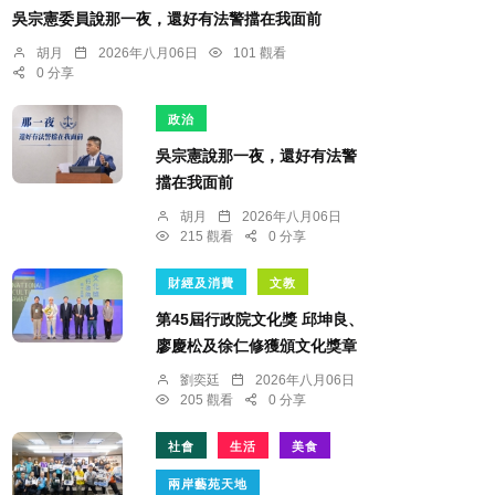
吳宗憲委員說那一夜，還好有法警擋在我面前
胡月
2026年八月06日
101 觀看
0 分享
政治
吳宗憲說那一夜，還好有法警
擋在我面前
胡月
2026年八月06日
215 觀看
0 分享
財經及消費
文教
第45屆行政院文化獎 邱坤良、
廖慶松及徐仁修獲頒文化獎章
劉奕廷
2026年八月06日
205 觀看
0 分享
社會
生活
美食
兩岸藝苑天地