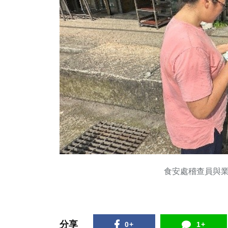
食安處稽查員與
分享
0+
1+