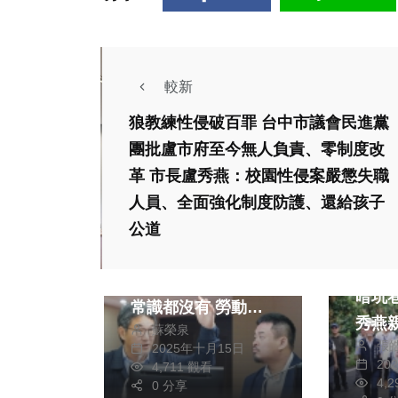
較新
狼教練性侵破百罪 台中市議會民進黨
團批盧市府至今無人負責、零制度改
革 市長盧秀燕：校園性侵案嚴懲失職
熱門
社會
人員、全面強化制度防護、還給孩子
政治
生活
綜合
公道
財經及
長榮航空「血汗機
連日
艙」大崩壞！ 救命
暗坑巷災
常識都沒有 勞動部
秀燕
蘇榮泉
一週內徹查
張
度：
2025年十月15日
20
4,711 觀看
全
4,
0 分享