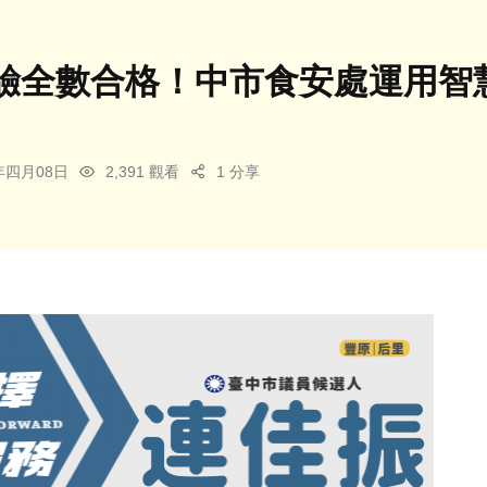
驗全數合格！中市食安處運用智慧
6年四月08日
2,391 觀看
1 分享