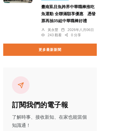
臺南虱目魚跨界中華職棒推吃
魚運動 全聯滿額享優惠 憑發
票再抽35組中華職棒好禮
黃永豐
2026年八月06日
243 觀看
0 分享
更多最新新聞
訂閱我們的電子報
了解時事、接收新知、在家也能當個
知識通！