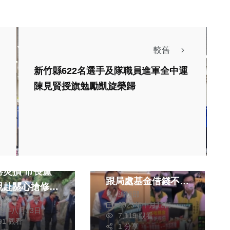
較舊
新竹縣622名選手及隊職員進軍全中運
陳見賢授旗勉勵凱旋榮歸
生活
政治
財經及消費
消費
台南藍軍請市民當國
豪雨致台中霧峰
民法官評評理 市府
損 市長盧
跟局處基金借錢不
親赴關心搶修進
編輯部
還？不算負債？
皓傑
全力保障市民安
2023年十月12日
25年八月13日
7,119 觀看
291 觀看
1 分享