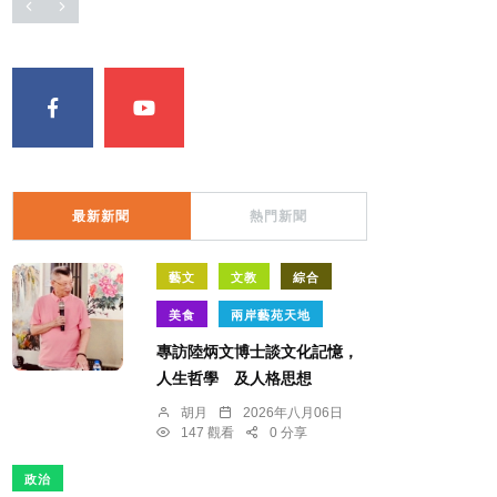
最新新聞
熱門新聞
藝文
文教
綜合
美食
兩岸藝苑天地
專訪陸炳文博士談文化記憶，
人生哲學 及人格思想
胡月
2026年八月06日
147 觀看
0 分享
政治