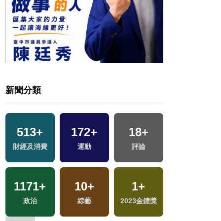
新聞分類
513
+
172
+
18
+
421
+
戰
財經及消費
運動
評論
旅遊
1171
+
10
+
1
+
737
+
政治
綜藝
2023金鐘獎
綜合