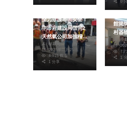
0 
財經及
政治
生活
霧峰
全力守護市民安全！
館揭牌 認識舊
中市府建設局偕同2
村器
天然氣公司加強稽查
林
林獻元
作業
20
2025年二月25日
7,
4,915 觀看
1 
1 分享