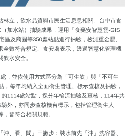
站林立，飲水品質與市民生活息息相關。台中市食
水（加水站）抽驗成果，運用「食藥安智慧雲-GIS
住宅區及商圈等350處站點進行抽驗，檢測重金屬、
果全數符合規定。食安處表示，透過智慧化管理機
關飲水安全。
51處，並依使用方式區分為「可生飲」與「不可生
1411
+
68
+
34
+
站點，每年均納入全面衛生管理、標示查核及抽驗，
化交
社會
影視
2024立委選
的1114處站點，採分年輪流抽驗及查核，114年共
檢驗外，亦同步查核機台標示，包括管理衛生人
等，皆符合相關規範。
1742
+
22
+
608
+
生活
司法放大鏡
健康及醫療
「沖、看、聞」三撇步：裝水前先「沖」洗容器、