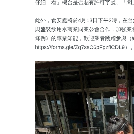
仔細「看」機台是否貼有許可字號、「聞
此外，食安處將於4月13日下午2時，在
與盛裝飲用水商業同業公會合作，加強業
條例》的專業知能，歡迎業者踴躍參與（
https://forms.gle/Zq7ssC6pFgzfiCDL9）