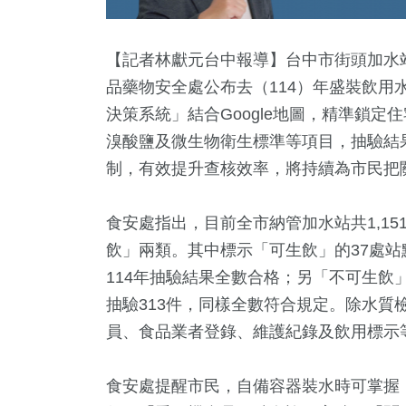
【記者林獻元台中報導】台中市街頭加水
品藥物安全處公布去（114）年盛裝飲用
決策系統」結合Google地圖，精準鎖定
溴酸鹽及微生物衛生標準等項目，抽驗結
制，有效提升查核效率，將持續為市民把
食安處指出，目前全市納管加水站共1,1
41
+
4
+
3
+
356
+
261
+
飲」兩類。其中標示「可生飲」的37處
兩岸道教文化交
兩岸佛教文
教
熱門
藝文
114年抽驗結果全數合格；另「不可生飲」
流專區
流專區
抽驗313件，同樣全數符合規定。除水質
員、食品業者登錄、維護紀錄及飲用標示
7
+
16
+
74
+
食
2024總統大選
兩岸
食安處提醒市民，自備容器裝水時可掌握