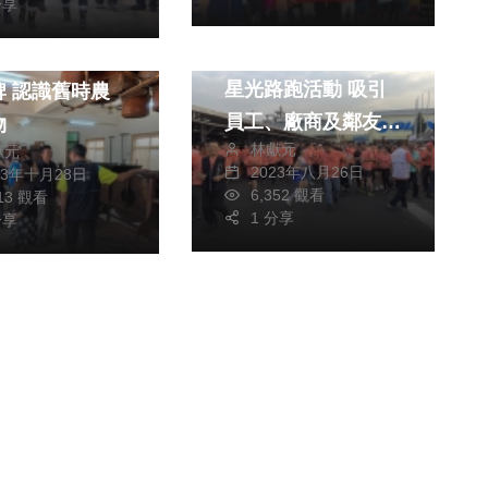
分享
運動
消費
旅遊
巨大公司舉辦第三屆
區丁台農村文物
星光路跑活動 吸引
時農
員工、廠商及鄰友約
物
林獻元
獻元
1500人參加
2023年八月26日
23年十月28日
6,352 觀看
713 觀看
1 分享
分享