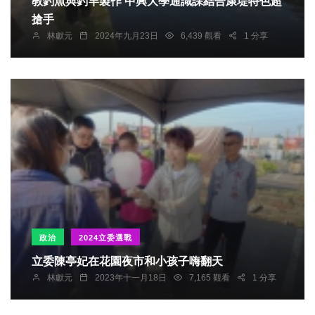
教釣魚與釣竿製作 中興大學通識課結合康堤特色超
搶手
林獻元
2024年九月23日
6,439 觀看
1 分享
政治
2024立委選戰
立委陳亭妃在花園夜市和小孩子嗨翻天
林獻元
2023年十一月18日
7,165 觀看
1 分享