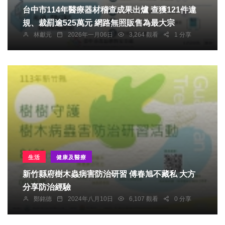
台中市114年醫療器材稽查成果出爐 查獲121件違
規、裁罰逾525萬元 網路無照販售為最大宗
林獻元
2026年一月06日
3,264 觀看
1 分享
生活
健康及醫療
新竹縣府樹木蟲病害防治研習 傅春旭不藏私 大方
分享防治經驗
鄭銘德
2024年八月10日
6,107 觀看
0 分享