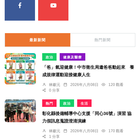
最新新聞
熱門新聞
政治
健康及醫療
「爸」氣迎健康！中市衛生局邀爸爸動起來 養
成規律運動迎接健康人生
林獻元
2026年八月08日
120 觀看
0 分享
熱門
政治
生活
彰化縣後備輔導中心支援「同心36號」演習 協
力假訊息蒐證澄清演練
林獻元
2026年八月08日
170 觀看
1 分享