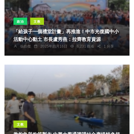
政治
文教
「給孩子一個禮堂計畫」再推進！中市光復國中小
活動中心動土 市長盧秀燕：拉齊教育資源
張皓傑
2025年四月16日
6,231 觀看
1 分享
文教