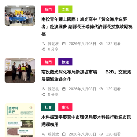
熱門
文教
南投青年躍上國際！旭光高中「黃金海岸造夢
者」赴澳圓夢 副縣長王瑞德代許縣長授旗鼓勵祝
福
陳朝枝
2026年八月08日
132 觀看
0 分享
熱門
旅遊
南投觀光深化布局新加坡市場 「B2B」交流拓
展國際旅遊合作
陳朝枝
2026年八月08日
129 觀看
0 分享
社會
生活
木料循環零廢棄中市環保局廢木料銀行歡迎市民
踴躍領用
楊川欽
2026年八月08日
120 觀看