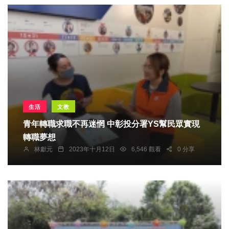
生活
文教
青年轉職求職不再迷惘 中彰投分署YS幫民眾實現
轉職夢想
林獻元
2023年十月12日
6,546 觀看
0 分享