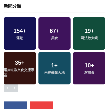
新聞分類
154
+
67
+
19
+
運動
美食
司法放大鏡
35
+
1
+
10
+
專
兩岸道教文化交流專
兩岸藝苑天地
演唱會
區