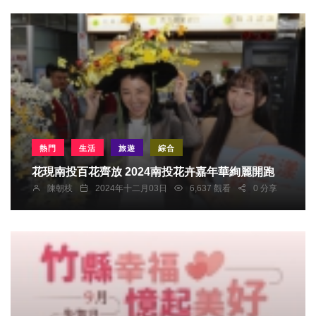
熱門
生活
旅遊
綜合
花現南投百花齊放 2024南投花卉嘉年華絢麗開跑
陳朝枝
2024年十二月03日
6,637 觀看
0 分享