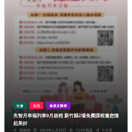
社會
生活
健康及醫療
失智月幸福列車9月啟程 新竹縣2場免費課程邀您憶
起美好
鄭銘德
2024年八月20日
7,226 觀看
0 分享