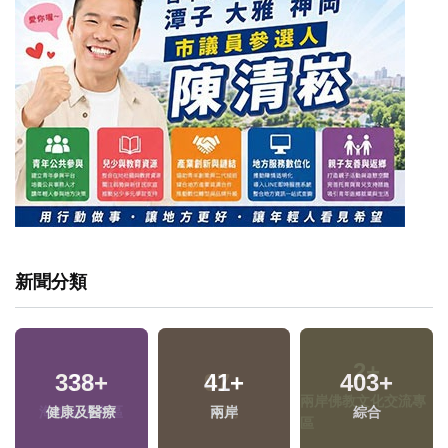
新聞分類
2
+
7
+
97
+
兩岸佛教文化交流專
海峽論壇專區
運動
區