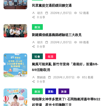
民眾黨提交通罰鍰回饋交通
胡月
2026年八月07日
52 觀看
0 分享
政治
劉建國借鏡嘉義縣經驗堤三大政見
胡月
2026年八月07日
88 觀看
0 分享
社會
生活
颱風可能來亂 新竹市宣佈「港港好」首週8/8-
8/9活動取消
鄭銘德
2026年八月07日
651 觀看
0 分享
政治
運動
旅遊
啦啦隊女神李多慧來了! 石岡熱氣球嘉年華8/22
起登場 星光卡司嗨翻三天