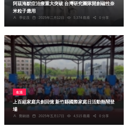
阿茲海默症治療重大突破 台灣研究團隊開創磁性奈
米粒子應用
季從茂
2025年二月12日
5,374 觀看
0 分享
生活
上百組家庭共創回憶 新竹縣國際家庭日活動熱鬧登
場
鄭銘德
2025年五月17日
4,515 觀看
0 分享