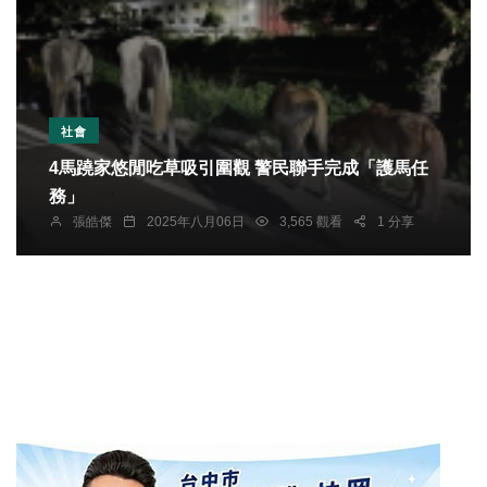
社會
4馬蹺家悠閒吃草吸引圍觀 警民聯手完成「護馬任
務」
張皓傑
2025年八月06日
3,565 觀看
1 分享