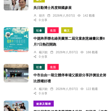
吳日勤博士再度韓國參展
胡月
2026年八月07日
142 觀看
0 分享
社會
生活
藝文
中捷跨界聯名綠美圖第二屆兒童創意繪畫比賽8
月7日熱烈開跑
楊川欽
2026年八月07日
166 觀看
0 分享
社會
生活
中市自由一期立體停車場父親節分享評價送史努
比授權好禮
楊川欽
2026年八月07日
122 觀看
0 分享
健康及醫療