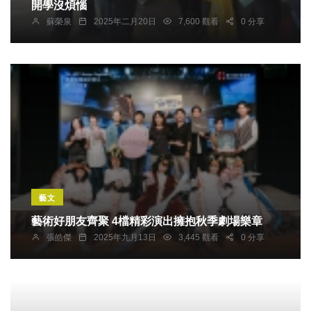
開學沒煩惱
蘇榮泉
2025年二月20日
7,600 觀看
0 分享
藝文
藝術好朋友齊聚 4檔精彩演出擁抱秋季劇場樂章
張皓傑
2025年九月13日
3,445 觀看
0 分享