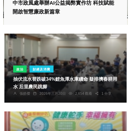
中市政風處舉辦AI公益揭弊實作坊 科技賦能
開啟智慧廉政新篇章
政治
財經及消費
抽伏流水替跌破34%鯉魚潭水庫續命 疑排擠春耕用
水 后里農民跳腳
張皓傑
2026年三月20日
2,654 觀看
1 分享