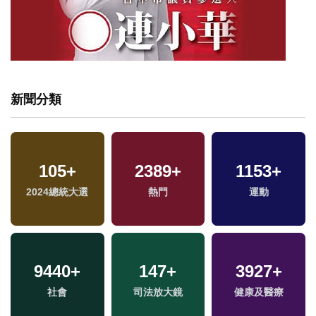
新聞分類
105
+
2389
+
1153
+
專
2024總統大選
熱門
運動
9440
+
147
+
3927
+
社會
司法放大鏡
健康及醫療