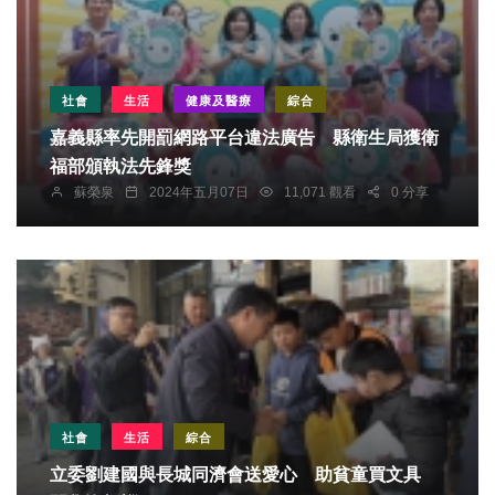
社會
生活
健康及醫療
綜合
嘉義縣率先開罰網路平台違法廣告 縣衛生局獲衛
福部頒執法先鋒獎
蘇榮泉
2024年五月07日
11,071 觀看
0 分享
社會
生活
綜合
立委劉建國與長城同濟會送愛心 助貧童買文具