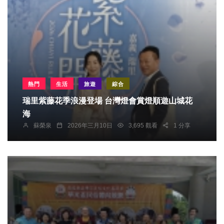
熱門
生活
旅遊
綜合
瑞里紫藤花季浪漫登場 台灣燈會賞燈順遊山城花
海
蘇榮泉
2026年三月10日
3,695 觀看
1 分享