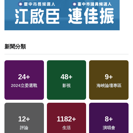
新聞分類
24
+
48
+
9
+
2024立委選戰
影視
海峽論壇專區
12
+
1182
+
8
+
專
評論
生活
演唱會