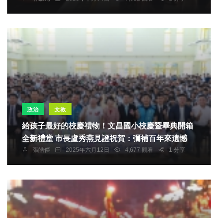
政治
文教
給孩子最好的校慶禮物！文昌國小校慶暨畢典開箱
全新禮堂 市長盧秀燕見證祝賀：彌補百年來遺憾
張皓傑
2025年六月12日
4,677 觀看
1 分享