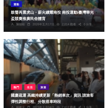
運動
鼓聲再震虎山・薪火續耀南投 南投運動i臺灣華光
盃競賽推廣民俗體育
陳朝枝
2026年五月17日
2,014 觀看
0 分享
熱門
生活
旅遊
國慶疏運 高鐵持續更新「熱銷車次」資訊 請旅客
彈性調整行程、分散搭車時段
林獻元
2023年十月04日
7,612 觀看
1 分享