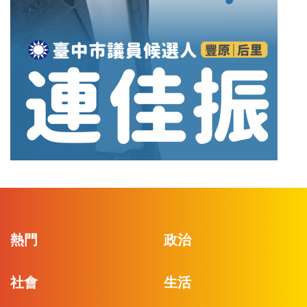
熱門
政治
社會
生活