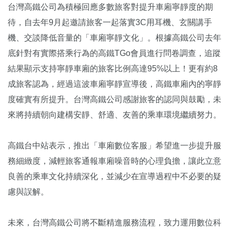
台灣高鐵公司為積極回應多數旅客對提升車廂寧靜度的期
待，自去年9月起邀請旅客一起落實3C用耳機、玄關講手
機、交談降低音量的「車廂寧靜文化」。根據高鐵公司去年
底針對有實際搭乘行為的高鐵TGo會員進行問卷調查，追蹤
結果顯示支持寧靜車廂的旅客比例高達95%以上！更有約8
成旅客認為，經過這波車廂寧靜宣導後，高鐵車廂內的寧靜
度確實有所提升。台灣高鐵公司感謝旅客的認同與鼓勵，未
來將持續朝向建構安靜、舒適、友善的乘車環境繼續努力。
高鐵台中站表示，推出「車廂數位客服」希望進一步提升服
務細緻度，減輕旅客通報車廂噪音時的心理負擔，讓此立意
良善的乘車文化持續深化，並減少在宣導過程中不必要的疑
慮與誤解。
未來，台灣高鐵公司將不斷精進服務流程，致力運用數位科