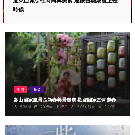
遠東巨城引領時尚與美食 連假體驗潮流正是
時候
生活
旅遊
參山國家風景區新春美景處處 歡迎闔家踏青走春
鄭銘德
2025年一月25日
5,064 觀看
0 分享