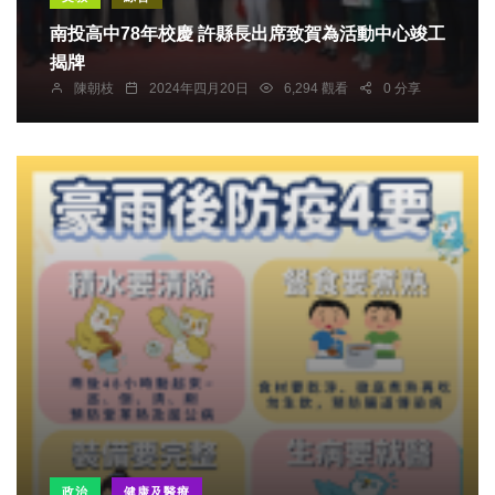
南投高中78年校慶 許縣長出席致賀為活動中心竣工
揭牌
陳朝枝
2024年四月20日
6,294 觀看
0 分享
政治
健康及醫療