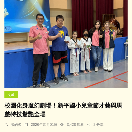
文教
校園化身魔幻劇場！新平國小兒童節才藝與馬
戲特技驚艷全場
張皓傑
2026年四月01日
3,428 觀看
2 分享