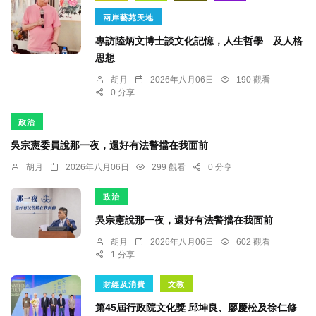
兩岸藝苑天地
專訪陸炳文博士談文化記憶，人生哲學 及人格
思想
胡月
2026年八月06日
190 觀看
0 分享
政治
吳宗憲委員說那一夜，還好有法警擋在我面前
胡月
2026年八月06日
299 觀看
0 分享
政治
吳宗憲說那一夜，還好有法警擋在我面前
胡月
2026年八月06日
602 觀看
1 分享
財經及消費
文教
第45屆行政院文化獎 邱坤良、廖慶松及徐仁修