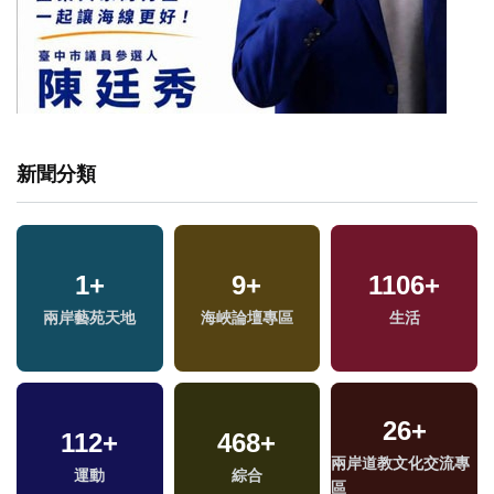
新聞分類
1
+
9
+
1106
+
兩岸藝苑天地
海峽論壇專區
生活
26
+
112
+
468
+
兩岸道教文化交流專
運動
綜合
區