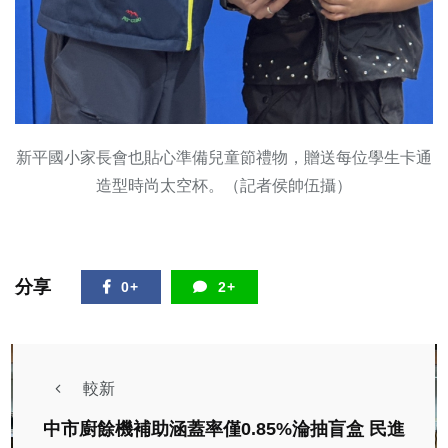
新平國小家長會也貼心準備兒童節禮物，贈送每位學生卡通
造型時尚太空杯。（記者侯帥伍攝）
分享
0+
2+
較新
中市廚餘機補助涵蓋率僅0.85%淪抽盲盒 民進