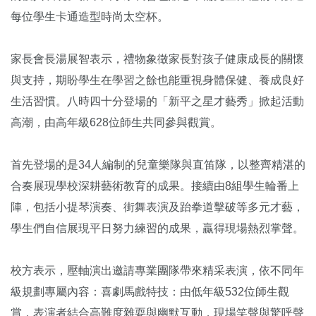
每位學生卡通造型時尚太空杯。
家長會長湯展智表示，禮物象徵家長對孩子健康成長的關懷
與支持，期盼學生在學習之餘也能重視身體保健、養成良好
生活習慣。八時四十分登場的「新平之星才藝秀」掀起活動
高潮，由高年級628位師生共同參與觀賞。
首先登場的是34人編制的兒童樂隊與直笛隊，以整齊精湛的
合奏展現學校深耕藝術教育的成果。接續由8組學生輪番上
陣，包括小提琴演奏、街舞表演及跆拳道擊破等多元才藝，
學生們自信展現平日努力練習的成果，贏得現場熱烈掌聲。
校方表示，壓軸演出邀請專業團隊帶來精采表演，依不同年
級規劃專屬內容：喜劇馬戲特技：由低年級532位師生觀
賞，表演者結合高難度雜耍與幽默互動，現場笑聲與驚呼聲