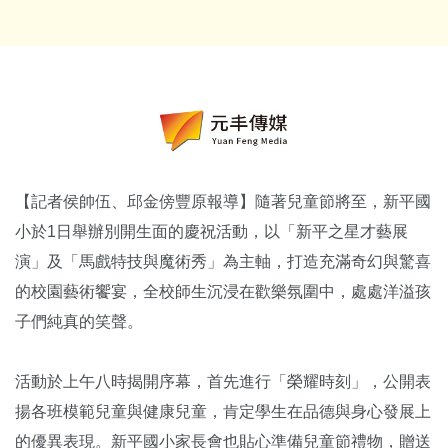
【記者侯帥伍、邱金傍豐原報導】隨著兒童節將至，新平國
小於1日舉辦別開生面的慶祝活動，以「新平之星才藝展
演」及「馬戲特技與魔術秀」為主軸，打造充滿奇幻與驚喜
的校園藝術饗宴，全校師生沉浸在歡樂氛圍中，處處洋溢孩
子們純真的笑聲。
活動於上午八時揭開序幕，首先進行「榮耀時刻」，公開表
揚各班模範兒童與健康兒童，肯定學生在品德與身心發展上
的優異表現。新平國小家長會也貼心準備兒童節禮物，贈送