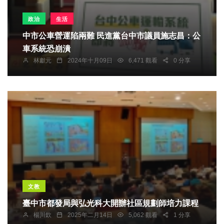
政治
生活
中市公車營運陷兩難 民進黨台中市議員施志昌：公
車系統恐崩潰
林獻元
2024年十月09日
6,471 觀看
0 分享
文教
臺中市都發局與弘光科大開辦社區規劃師培力課程
楊川欽
2025年二月14日
5,062 觀看
1 分享