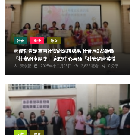
社會
生活
綜合
黃偉哲肯定臺南社安網深耕成果 社會局2案榮獲
「社安網卓越獎」 家防中心再獲「社安網菁英獎」
黃永豐
2025年十二月25日
3,632 觀看
0 分享
文教
綜合