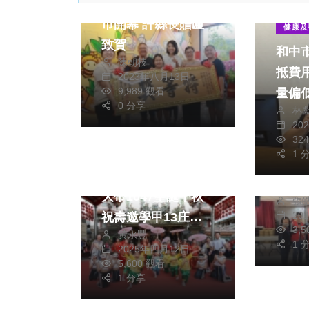
中寮蜂國蜂蜜莊園門
政治
市開幕 許縣長贈匾
健康及
致賀
和中
陳朝枝
抵費
2023年八月13日
9,989 觀看
量偏低 民進黨
0 分享
林
市議
生活
20
社會
生活
額補
32
寒風
綜合
業者
1 
中市
學甲慈濟宮舉辦保生
歲末
大帝1047聖誕千秋
張
七年
20
祝壽邀學甲13庄國
3,
黃永豐
小學生藝陣表演
1 
2025年四月12日
5,600 觀看
1 分享