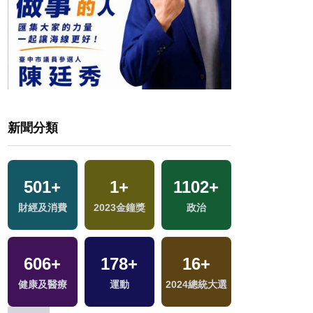
新聞分類
501
+
1
+
1102
+
693
+
財經及消費
2023金鐘獎
政治
綜合
606
+
178
+
16
+
22
+
區
健康及醫療
運動
2024總統大選
司法放大鏡