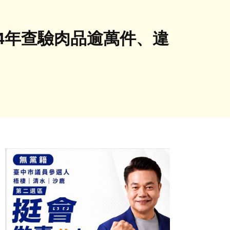
4年查驗肉品逾萬件、違