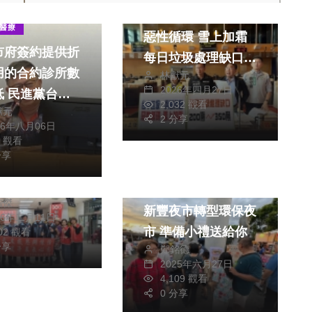
生活
台中垃圾、廚餘問題
醫療
惡性循環 雪上加霜
市府簽約提供折
每日垃圾處理缺口
用的合約診所數
林獻元
200噸暴增至350噸
2026年四月27日
台中
2,032 觀看
獻元
員李天生要求全
2 分享
26年八月06日
助機台租金提高
4 觀看
刺骨送暖意 臺
參與意願
分享
半張萬善慈善會
社會
生活
關懷行動邁入第
逛夜市也能做環保
皓傑
新豐夜市轉型環保夜
26年二月11日
市 準備小禮送給你
502 觀看
分享
鄭銘德
2025年六月27日
4,109 觀看
0 分享