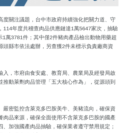
高度關注議題，台中市政府持續強化把關力道、守
14年度共稽查肉品供應鏈達1萬5647家次，抽驗
示1萬3781件；其中僅2件豬肉產品檢出動物用藥超
源頭縣市依法處辦，另查獲2件未標示負責廠商資
輸入，市府由食安處、教育局、農業局及經發局啟
10
+
72
+
254
+
並推動萊劑肉品管理「五大核心作為」，從源頭到
化交
綜藝
美食
藝文
、嚴密監控含萊克多巴胺美牛、美豬流向，確保資
1736
+
70
+
14
+
餐肉品來源，確保全面使用不含萊克多巴胺的國產
生活
影視
海峽論壇專
四、加強國產肉品抽驗，確保業者遵守禁用規定；