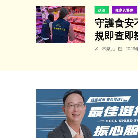
政治
健康及醫療
守護食安
規即查即
林獻元
202