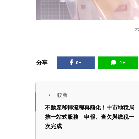
分享
0+
1+
較新
不動產移轉流程再簡化！中市地稅局
熱門
社會
推一站式服務 申報、查欠與繳稅一
生活
健康及醫療
次完成
綜合