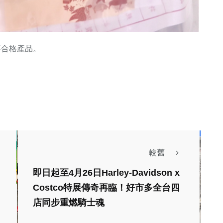
不合格產品。
較舊
即日起至4月26日Harley-Davidson x
Costco特展傳奇再臨！好市多全台四
政治
生活
店同步重燃騎士魂
財經及消費