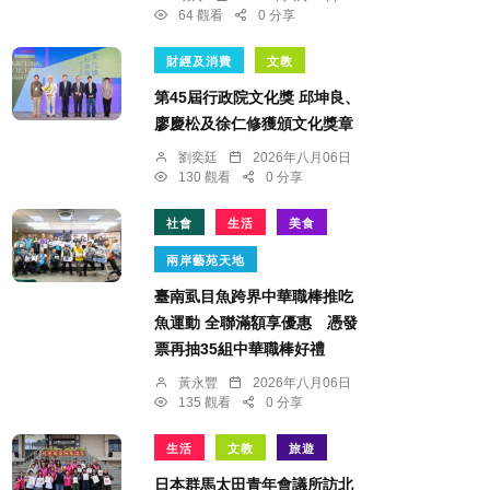
64 觀看
0 分享
財經及消費
文教
第45屆行政院文化獎 邱坤良、
廖慶松及徐仁修獲頒文化獎章
劉奕廷
2026年八月06日
130 觀看
0 分享
社會
生活
美食
兩岸藝苑天地
臺南虱目魚跨界中華職棒推吃
魚運動 全聯滿額享優惠 憑發
票再抽35組中華職棒好禮
黃永豐
2026年八月06日
135 觀看
0 分享
生活
文教
旅遊
日本群馬太田青年會議所訪北