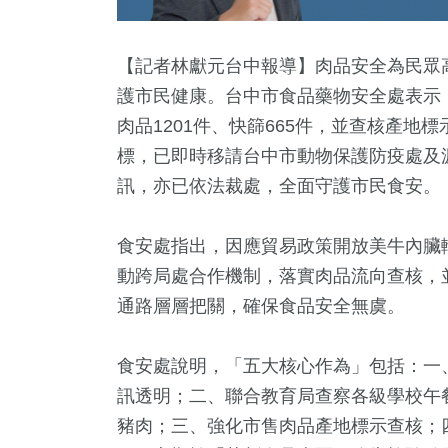
【記者林獻元台中報導】肉品安全為民眾
護市民健康。台中市食品藥物安全處表示，1
肉品1201件、快篩665件，並查核產地標
標，已即時移請台中市動物保護防疫處及
訊，亦已依法裁處，全面守護市民食安。
食安處指出，因應貿易政策開放美牛內臟
4
+
2
+
38
+
6
+
411
+
動跨局處合作機制，落實肉品流向查核，
兩岸佛教文化交
福建林公信俗文
兩岸道教文
教
旅遊
通路層層把關，確保食品安全無虞。
流專區
化專區
流專區
食安處說明，「五大核心作為」包括：一
2
+
1459
+
368
+
訊透明；二、聯合教育局查察各級學校午
唱會
社會
熱門
豬肉；三、強化市售肉品產地標示查核；