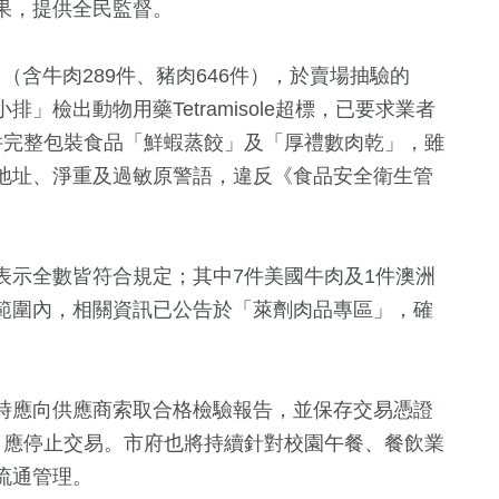
果，提供全民監督。
中（含牛肉289件、豬肉646件），於賣場抽驗的
檢出動物用藥Tetramisole超標，已要求業者
件完整包裝食品「鮮蝦蒸餃」及「厚禮數肉乾」，雖
地址、淨重及過敏原警語，違反《食品安全衛生管
表示全數皆符合規定；其中7件美國牛肉及1件澳洲
範圍內，相關資訊已公告於「萊劑肉品專區」，確
時應向供應商索取合格檢驗報告，並保存交易憑證
，應停止交易。市府也將持續針對校園午餐、餐飲業
流通管理。