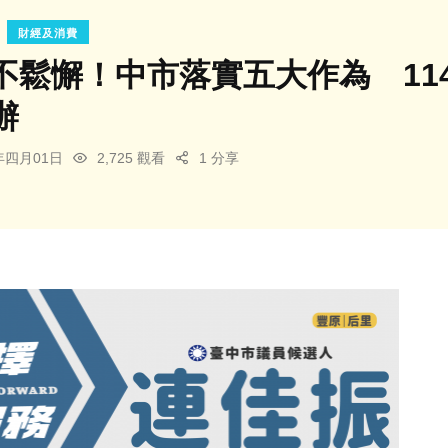
財經及消費
不鬆懈！中市落實五大作為 11
辦
6年四月01日
2,725 觀看
1 分享