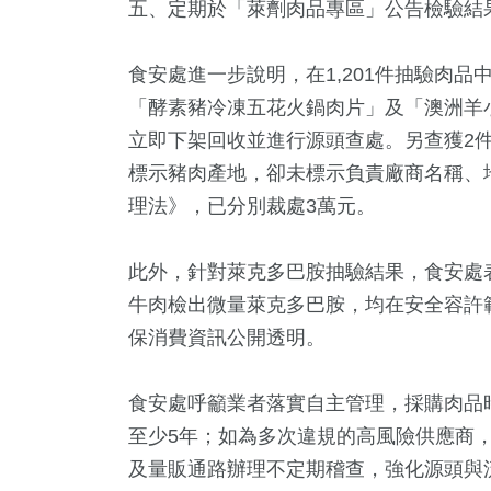
五、定期於「萊劑肉品專區」公告檢驗結
食安處進一步說明，在1,201件抽驗肉品
「酵素豬冷凍五花火鍋肉片」及「澳洲羊小排」
立即下架回收並進行源頭查處。另查獲2
標示豬肉產地，卻未標示負責廠商名稱、
理法》，已分別裁處3萬元。
此外，針對萊克多巴胺抽驗結果，食安處
牛肉檢出微量萊克多巴胺，均在安全容許
保消費資訊公開透明。
食安處呼籲業者落實自主管理，採購肉品
至少5年；如為多次違規的高風險供應商
及量販通路辦理不定期稽查，強化源頭與