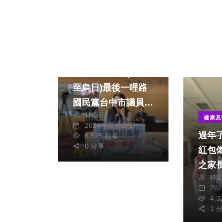
政治
旅遊
台鐵烏日高架(大慶
至烏日)最後一哩路
國民黨台中市議員吳
林獻元
瓊華期待進度能有所
健康及
2024年五月07日
突破及解決方案能夠
過年
6,525 觀看
早日公開
0 分享
紅包
之家
林
20
4,
1 