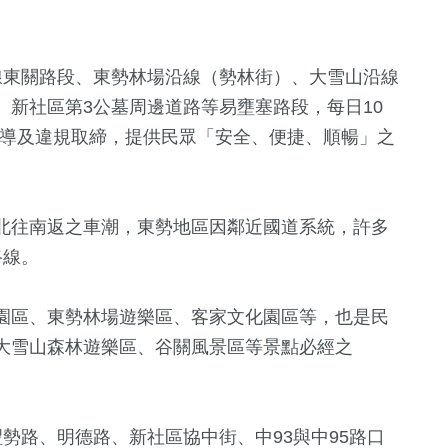
線東關路段、東勢林場沿線（勢林街）、大雪山沿線
新社區第3公墓周邊道路等易壅塞路段，每日10
通疏導及違規取締，提供民眾「安全、便捷、順暢」之
北往南返之車潮，東勢地區因鄰近國道系統，許多
5
+
185
+
1
+
路線。
兩岸佛教文化交
運動
兩岸藝苑天
流專區
園區、東勢林場遊樂區、客家文化園區等，也是民
大雪山森林遊樂區、谷關風景區等景點必經之
15
+
13
+
77
+
海峽論壇專區
演唱會
影視
勢路、明德路、新社區協中街、中93與中95路口