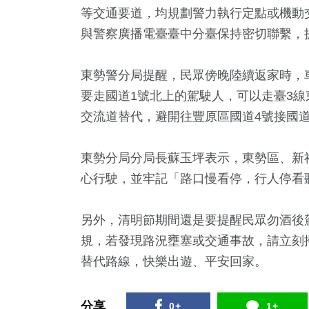
等交通要道，均規劃警力執行定點或機動
與警察廣播電臺臺中分臺保持密切聯繫，
東勢警分局提醒，民眾傍晚陸續返家時，
要走國道1號北上的駕駛人，可以走臺3線
交流道替代，避開往豐原區國道4號接國
東勢分局分局長蘇玉坪表示，東勢區、新
心行駛，並牢記「路口慢看停，行人停看
另外，清明節期間還是要提醒民眾勿酒後
規，若發現路況壅塞或交通事故，請立刻撥
替代路線，快樂出遊、平安回家。
分享
0+
1+