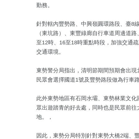
勤務。
針對轄內豐勢路、中興嶺圓環路段、臺8
（東坑路）、東豐綠廊自行車道周邊道路、
至12時、16至18時重點時段，加強交
交通環境。
東勢警分局指出，清明節期間預期會出現
2
+
42
+
+
37
+
80
+
民眾會選擇國道1號及豐勢路段做為行車
福建林公信俗文
兩岸道教文化交
3金鐘獎
2024立委選戰
美食
化專區
流專區
此外東勢地區有石岡水壩、東勢林業文化
眾出遊踏青的好去處，同時也是民眾前往
6
+
802
+
1276
+
地。，
遊
綜合
政治
因此，東勢分局特別針對東勢大橋2端、豐