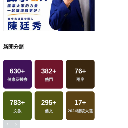
新聞分類
630
+
382
+
76
+
551
+
地
健康及醫療
熱門
兩岸
財經及消費
783
+
295
+
17
+
11
+
文教
藝文
2024總統大選
綜藝