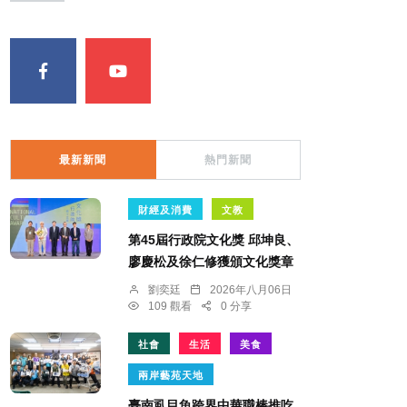
最新新聞
熱門新聞
財經及消費
文教
第45屆行政院文化獎 邱坤良、
廖慶松及徐仁修獲頒文化獎章
劉奕廷
2026年八月06日
109 觀看
0 分享
社會
生活
美食
兩岸藝苑天地
臺南虱目魚跨界中華職棒推吃