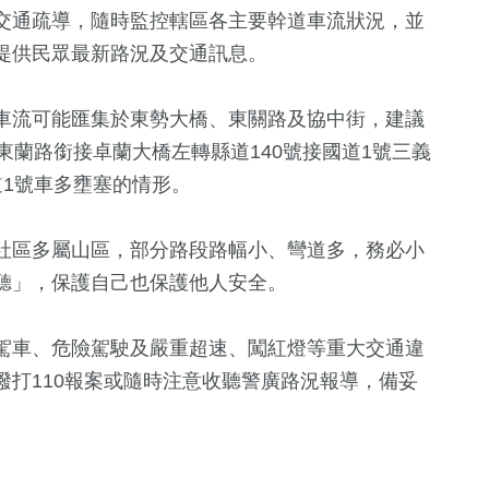
交通疏導，隨時監控轄區各主要幹道車流狀況，並
提供民眾最新路況及交通訊息。
車流可能匯集於東勢大橋、東關路及協中街，建議
東蘭路銜接卓蘭大橋左轉縣道140號接國道1號三義
道1號車多壅塞的情形。
社區多屬山區，部分路段路幅小、彎道多，務必小
聽」，保護自己也保護他人安全。
駕車、危險駕駛及嚴重超速、闖紅燈等重大交通違
打110報案或隨時注意收聽警廣路況報導，備妥