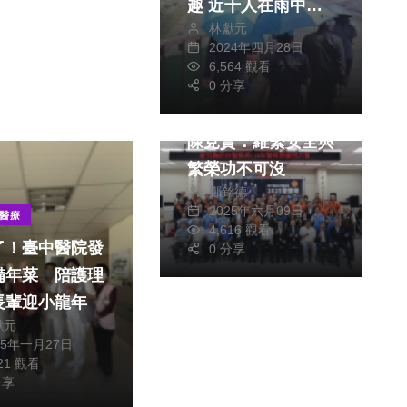
趣 近千人在雨中輕
林獻元
踏桐花四月雪 觀賞
2024年四月28日
七公里的鄉野美景
6,564 觀看
社會
0 分享
新竹縣慶祝警察節
陳見賢：維繫安全與
繁榮功不可沒
鄭銘德
2025年六月09日
醫療
4,616 觀看
了！臺中醫院發
0 分享
備年菜 陪護理
長輩迎小龍年
獻元
25年一月27日
321 觀看
分享