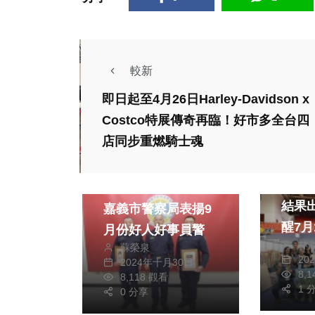
較新
即日起至4月26日Harley-Davidson x
Costco特展傳奇再臨！好市多全台四
店同步重燃騎士魂
社會
生活
文教
中投
綜合
結果出爐 
嘉義市警察局表揚9
醒7月
月份好人好事員警
林
到
蘇榮泉
20
2024年十月30日
8,
8,118 觀看
1 
0 分享