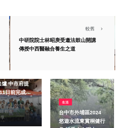
較舊
中研院院士林昭庚受邀法鼓山開講
傳授中西醫融合養生之道
區免試入學分發
中市府提
11日前完成報
獻元
生活
24年七月09日
148 觀看
台中市外埔區2024
分享
悠遊水流東賞桐健行