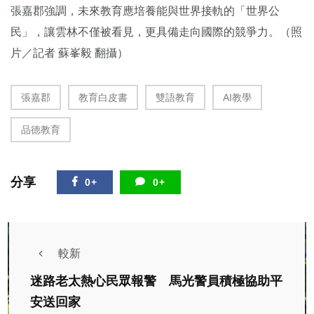
張嘉郡強調，未來教育應培養能與世界接軌的「世界公
民」，讓雲林不僅被看見，更具備走向國際的競爭力。（照
片／記者 蘇峯毅 翻攝）
張嘉郡
教育白皮書
雙語教育
AI教學
品德教育
分享
0+
0+
較新
迷路老太熱心民眾報警 馬光警員積極協助平
安送回家