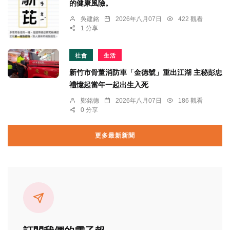
的健康風險。
吳建銘
2026年八月07日
422 觀看
1 分享
社會
生活
新竹市骨董消防車「金德號」重出江湖 主秘彭忠
禮憶起當年一起出生入死
鄭銘德
2026年八月07日
186 觀看
0 分享
更多最新新聞