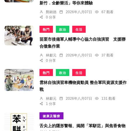
新竹．全齡樂活」等你來體驗
鄭銘德
2026年八月07日
67 觀看
0 分享
熱門
政治
生活
苗栗市後備軍人輔導中心協力自強演習 支援聯
合徵集作業
林獻元
2026年八月07日
37 觀看
0 分享
熱門
政治
生活
雲林自強演習車機物資動員 整合軍民資源支援作
戰
林獻元
2026年八月07日
131 觀看
1 分享
健康及醫療
舌尖上的隱形警報、揭開「苯駢芘」與焦香食物