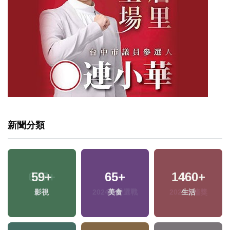
新聞分類
617
+
30
+
1
+
綜合
2024立委選戰
2023金鐘獎