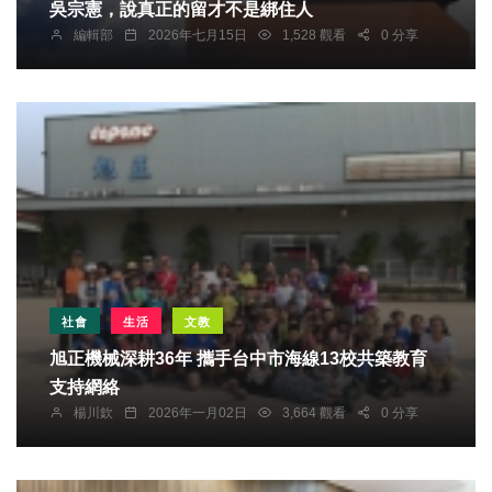
吳宗憲，說真正的留才不是綁住人
編輯部
2026年七月15日
1,528 觀看
0 分享
社會
生活
文教
旭正機械深耕36年 攜手台中市海線13校共築教育
支持網絡
楊川欽
2026年一月02日
3,664 觀看
0 分享