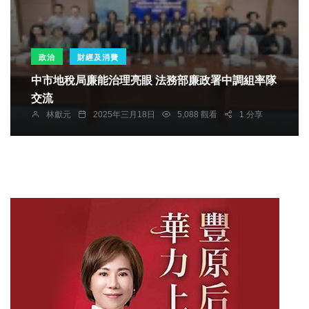
政治
財經及消費
中市地稅局廉能治理亮眼 法務部廉政署中調組率隊
交流
林獻元
2025年三月18日
5,088 觀看
1 分享