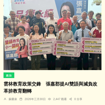
政治
雲林教育政策交鋒 張嘉郡提AI雙語與減負改
革拚教育翻轉
蘇榮泉
2026年三月30日
2,447 觀看
0 分享