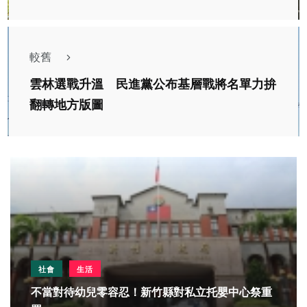
較舊
雲林選戰升溫 民進黨公布基層戰將名單力拚
翻轉地方版圖
社會
生活
不當對待幼兒零容忍！新竹縣對私立托嬰中心祭重