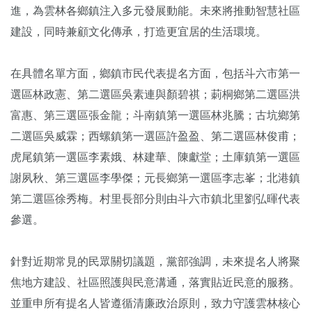
進，為雲林各鄉鎮注入多元發展動能。未來將推動智慧社區
建設，同時兼顧文化傳承，打造更宜居的生活環境。
在具體名單方面，鄉鎮市民代表提名方面，包括斗六市第一
選區林政憲、第二選區吳素連與顏碧祺；莿桐鄉第二選區洪
富惠、第三選區張金龍；斗南鎮第一選區林兆騰；古坑鄉第
二選區吳威霖；西螺鎮第一選區許盈盈、第二選區林俊甫；
虎尾鎮第一選區李素娥、林建華、陳獻堂；土庫鎮第一選區
謝夙秋、第三選區李學傑；元長鄉第一選區李志峯；北港鎮
第二選區徐秀梅。村里長部分則由斗六市鎮北里劉弘暉代表
參選。
針對近期常見的民眾關切議題，黨部強調，未來提名人將聚
焦地方建設、社區照護與民意溝通，落實貼近民意的服務。
並重申所有提名人皆遵循清廉政治原則，致力守護雲林核心