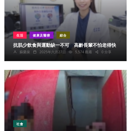
生活
健康及醫療
綜合
抗肌少飲食與運動缺一不可 高齡長輩不怕老得快
蘇榮泉
2025年六月27日
5,574 觀看
0 分享
社會