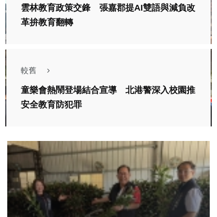
雲林教育政策交鋒 張嘉郡提AI雙語與減負改
革拚教育翻轉
較舊
童樂會熱鬧登場結合宣導 北港警深入校園推
安全教育防犯罪