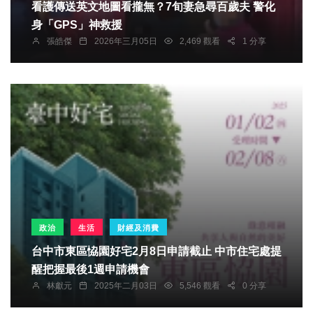
看護傳送英文地圖看攏無？7旬妻急尋百歲夫 警化
身「GPS」神救援
張皓傑
2026年三月05日
2,469 觀看
1 分享
政治
生活
財經及消費
台中市東區恊園好宅2月8日申請截止 中市住宅處提
醒把握最後1週申請機會
林獻元
2025年二月03日
5,546 觀看
0 分享