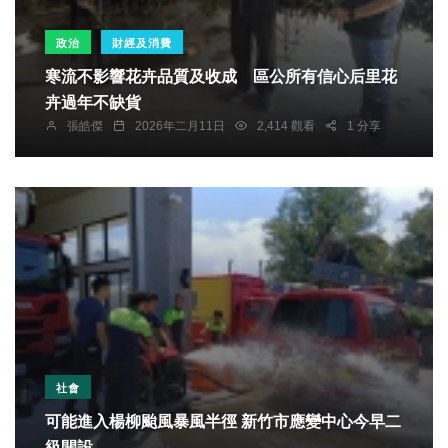
政治
財經及消費
寒流不影響花卉品質及收成 區公所有信心后里花
卉過年不缺貨
張皓傑
2026年二月11日
2,414 觀看
1 分享
社會
可能進入楊柳颱風暴風半徑 新竹市應變中心今早二
級開設