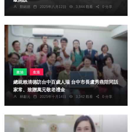
鄭銘德
2025年八月12日
3,844 觀看
0 分享
政治
生活
總統賴清德訪台中百歲人瑞 台中市長盧秀燕陪同話
家常、致贈萬元敬老禮金
林獻元
2025年十月14日
3,342 觀看
0 分享