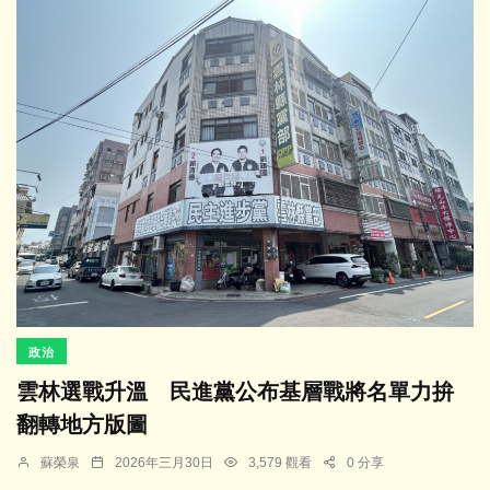
政治
雲林選戰升溫 民進黨公布基層戰將名單力拚
翻轉地方版圖
蘇榮泉
2026年三月30日
3,579 觀看
0 分享