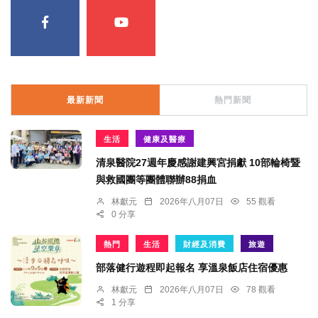
最新新聞
熱門新聞
生活
健康及醫療
清泉醫院27週年慶感謝建興宮捐獻 10部輪椅暨
與救國團等團體聯辦88捐血
林獻元
2026年八月07日
55 觀看
0 分享
熱門
生活
財經及消費
旅遊
部落健行遊程即起報名 享溫泉飯店住宿優惠
林獻元
2026年八月07日
78 觀看
1 分享