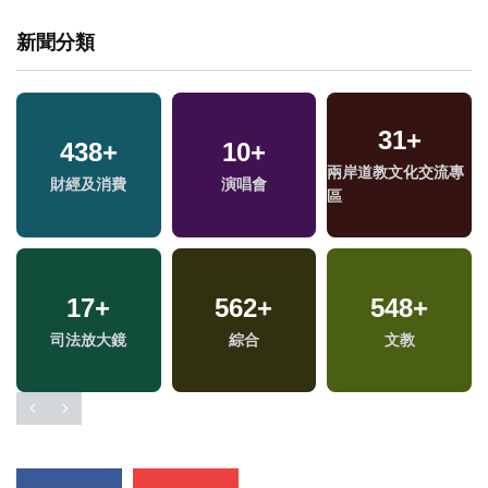
新聞分類
31
+
438
+
10
+
兩岸道教文化交流專
財經及消費
演唱會
區
17
+
562
+
548
+
福
司法放大鏡
綜合
文教
區