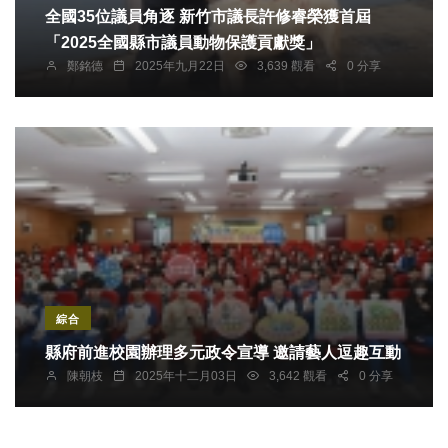
全國35位議員角逐 新竹市議長許修睿榮獲首屆
「2025全國縣市議員動物保護貢獻獎」
鄭銘德
2025年九月22日
3,639 觀看
0 分享
綜合
縣府前進校園辦理多元政令宣導 邀請藝人逗趣互動
陳朝枝
2025年十二月03日
3,642 觀看
0 分享