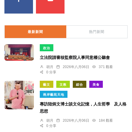
最新新聞
熱門新聞
政治
立法院請審核監察院人事同意權公聽會
胡月
2026年八月06日
371 觀看
0 分享
藝文
文教
綜合
美食
兩岸藝苑天地
專訪陸炳文博士談文化記憶，人生哲學 及人格
思想
胡月
2026年八月06日
184 觀看
0 分享