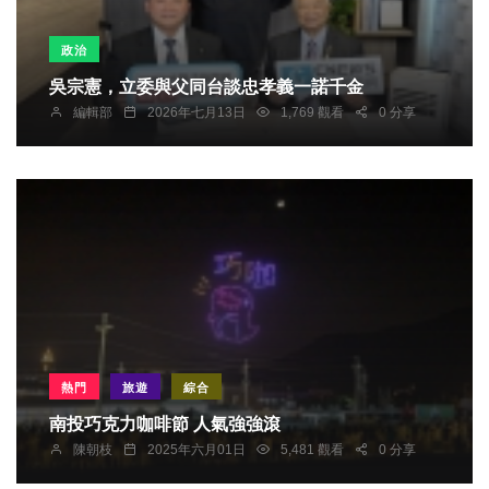
政治
吳宗憲，立委與父同台談忠孝義一諾千金
編輯部
2026年七月13日
1,769 觀看
0 分享
熱門
旅遊
綜合
南投巧克力咖啡節 人氣強強滾
陳朝枝
2025年六月01日
5,481 觀看
0 分享