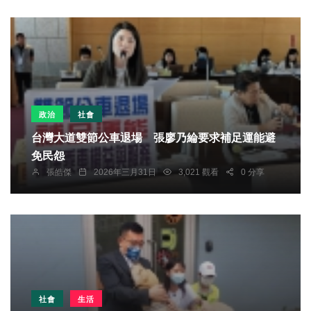
政治
社會
台灣大道雙節公車退場 張廖乃綸要求補足運能避
免民怨
張皓傑
2026年三月31日
3,021 觀看
0 分享
社會
生活