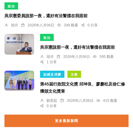
政治
吳宗憲委員說那一夜，還好有法警擋在我面前
胡月
2026年八月06日
299 觀看
0 分享
政治
吳宗憲說那一夜，還好有法警擋在我面前
胡月
2026年八月06日
595 觀看
1 分享
財經及消費
文教
第45屆行政院文化獎 邱坤良、廖慶松及徐仁修
獲頒文化獎章
劉奕廷
2026年八月06日
415 觀看
0 分享
更多最新新聞