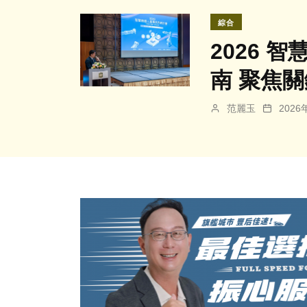
綜合
2026
南 聚焦關
范麗玉
202