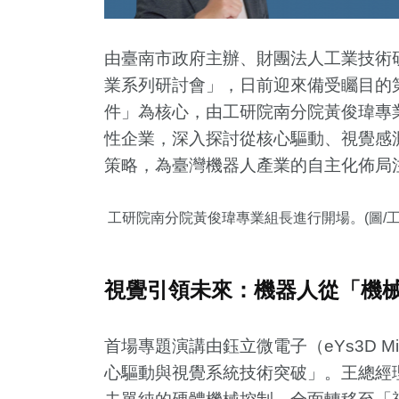
由臺南市政府主辦、財團法人工業技術研
業系列研討會」，日前迎來備受矚目的第
件」為核心，由工研院南分院黃俊瑋專
性企業，深入探討從核心驅動、視覺感測到
策略，為臺灣機器人產業的自主化佈局
工研院南分院黃俊瑋專業組長進行開場。(圖/工
9
+
16
+
10
+
772
及醫療
2024立委選戰
司法放大鏡
生活
視覺引領未來：機器人從「機
1
+
0
+
首場專題演講由鈺立微電子（eYs3D Mic
福建林公信
2023金鐘獎
心驅動與視覺系統技術突破」。王總經
化專區