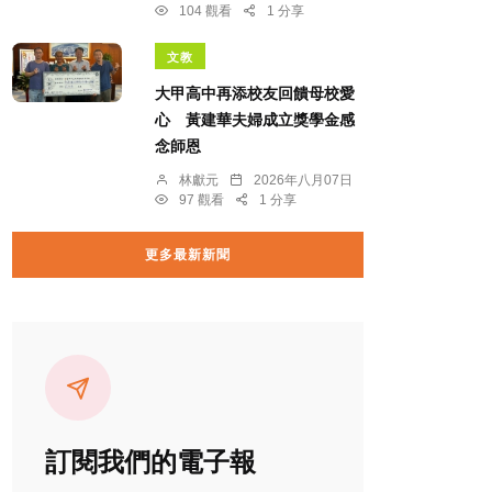
104 觀看
1 分享
文教
大甲高中再添校友回饋母校愛
心 黃建華夫婦成立獎學金感
念師恩
林獻元
2026年八月07日
97 觀看
1 分享
更多最新新聞
訂閱我們的電子報