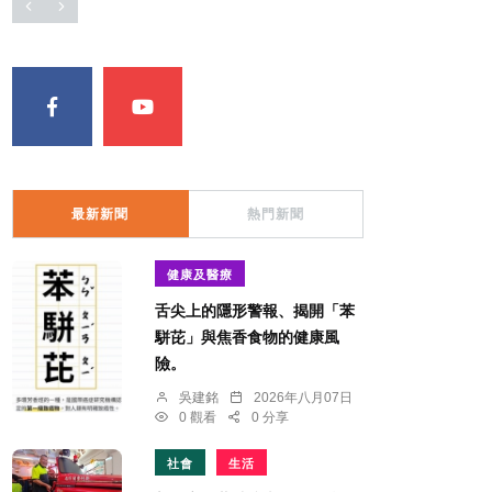
最新新聞
熱門新聞
健康及醫療
舌尖上的隱形警報、揭開「苯
駢芘」與焦香食物的健康風
險。
吳建銘
2026年八月07日
0 觀看
0 分享
社會
生活