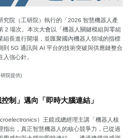
究院（工研院）執行的「2026 智慧機器人產
 2 場次。本次大會以「機器人關鍵模組與零組
業組長進行開場，並匯聚國內機器人領域的指標
 5G 通訊與 AI 平台的技術突破與供應鏈整合
注入強心針。
研院提供)
+
519
+
79
+
32
+
236
+
政治
運動
兩岸
財經及消費
械控制」邁向「即時大腦連結」
18
+
31
+
4
+
8
+
roelectronics）王鏡戎總經理主講「機器人核
俗文
兩岸道教文化
影視
綜藝
評論
理指出，真正智慧機器人的核心競爭力，已從過
流專區