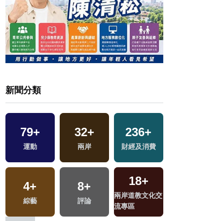
新聞分類
648
+
5
+
194
+
7
+
社會
演唱會
旅遊
2024總統大選
2
+
34
+
164
+
0
+
交
兩岸佛教文化交
美食
熱門
兩岸藝苑天地
流專區