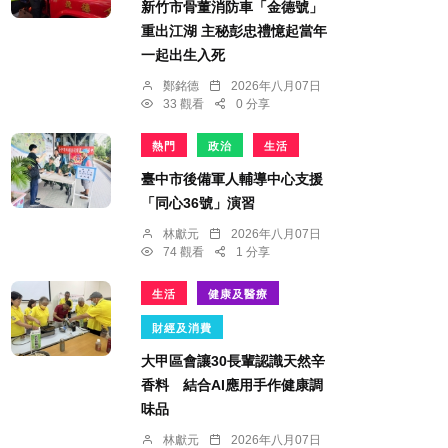
新竹市骨董消防車「金德號」
重出江湖 主秘彭忠禮憶起當年
一起出生入死
鄭銘德
2026年八月07日
33 觀看
0 分享
熱門
政治
生活
臺中市後備軍人輔導中心支援
「同心36號」演習
林獻元
2026年八月07日
74 觀看
1 分享
生活
健康及醫療
財經及消費
大甲區會讓30長輩認識天然辛
香料 結合AI應用手作健康調
味品
林獻元
2026年八月07日