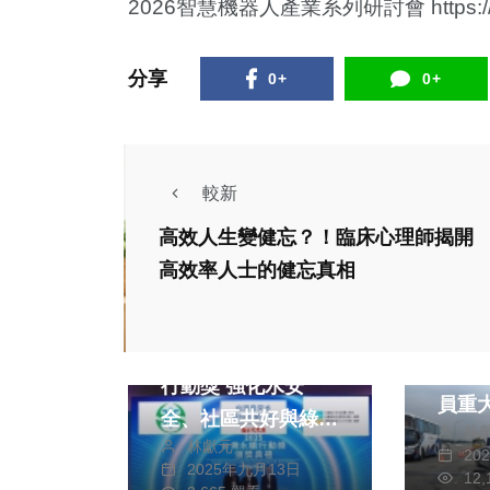
2026智慧機器人產業系列研討會
https:
分享
0+
0+
較新
高效人生變健忘？！臨床心理師揭開
社會
高效率人士的健忘真相
綜合
生活
財經及消費
西螺
台水榮獲TSAA永續
時警
行動獎 強化水安
員重
全、社區共好與綠能
蘇
林獻元
創新
20
2025年九月13日
12
文教