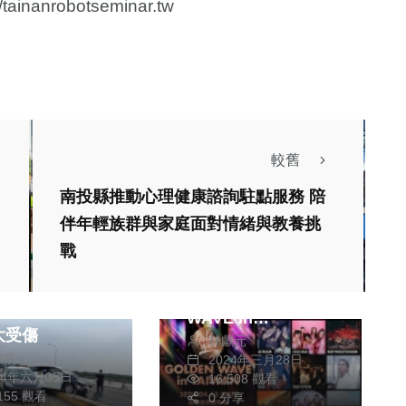
//tainanrobotseminar.tw
較舊
南投縣推動心理健康諮詢駐點服務 陪
熱門
影視
生活
伴年輕族群與家庭面對情緒與教養挑
演唱會
戰
大型韓國k-pop拼盤
警處理交通事故
演唱會【GOLDEN
車遭撞 幸無人
WAVE in
大受傷
林獻元
TAIWAN】售票規劃
榮泉
2024年三月28日
不當 黃牛票猖獗 粉
24年六月05日
16,508 觀看
,155 觀看
絲買不到抱怨連連
0 分享