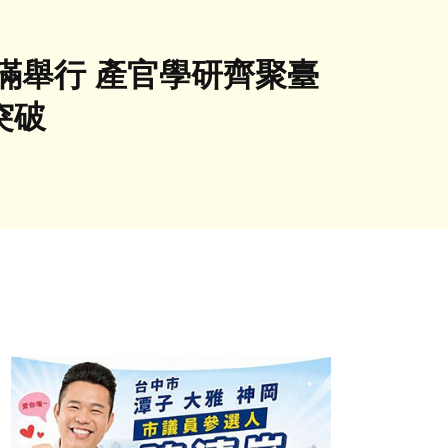
圓滿舉行 產官學研齊聚臺
突破