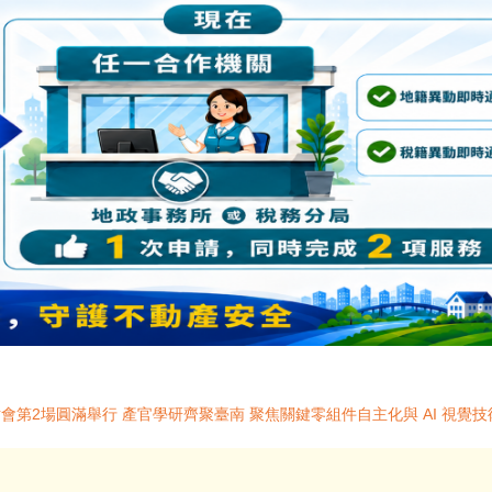
討會第2場圓滿舉行 產官學研齊聚臺南 聚焦關鍵零組件自主化與 AI 視覺