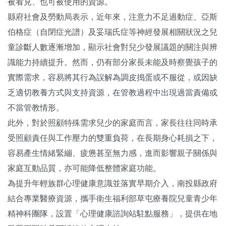
被看見、也可被使用的資源。
縣府社會及勞動局表示，近年來，注意力不足過動症、亞斯
伯格症（自閉症光譜）及妥瑞氏症等神經發展相關狀況之兒
童診斷人數逐漸增加，顯示社會對兒少發展議題的關注與辨
識能力持續提升。然而，仍有部分家長未能及時察覺孩子的
實際需求，容易將其行為誤解為調皮搗蛋或不服從，或因缺
乏適切教養方式與支持資源，在管教過程中出現過當責備或
不當管教情形。
此外，對於照顧特殊需求兒少的家庭而言，家長往往同時承
受照顧責任與工作壓力的雙重負荷，在長期身心耗損之下，
容易產生情緒緊繃、疲憊甚至無力感，進而影響親子關係與
家庭互動品質，亦可能降低整體家庭功能。
為提升年輕族群心理健康意識並落實早期介入，南投縣政府
結合專業醫療資源，攜手衛生福利部草屯療養院兒童青少年
精神科團隊，設置「心理健康諮詢站駐點服務」，提供在地