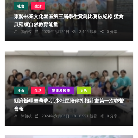
社會
生活
東勢林業文化園區第三屆學生賞鳥比賽破紀錄 猛禽
展延續自然教育能量
張皓傑
2025年九月29日
3,495 觀看
0 分享
社會
生活
健康及醫療
文教
縣府辦理臺灣夢-兒少社區陪伴扎根計畫第一次聯繫
會報
陳朝枝
2024年六月06日
8,991 觀看
0 分享