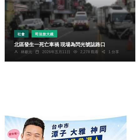
社會
司法放大鏡
北區發生一死亡車禍 現場為閃光號誌路口
林獻元
2026年五月11日
2,278 觀看
1 分享