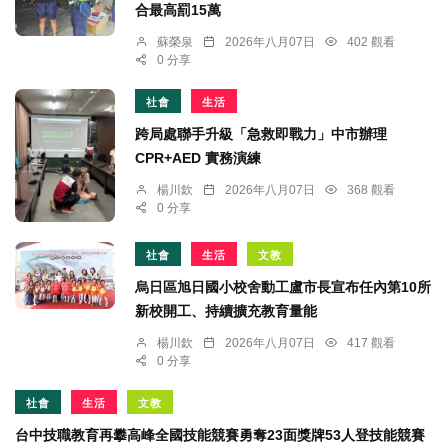
合最高罰15萬
蘇榮泉
2026年八月07日
402 觀看
0 分享
社會
生活
跨局處聯手升級「急救即戰力」中市辦理
CPR+AED 實務演練
楊川欽
2026年八月07日
368 觀看
0 分享
社會
生活
文教
烏日區旭日國小校舍動工盧市長宣布任內第10所
新校開工、持續擴充教育量能
楊川欽
2026年八月07日
417 觀看
0 分享
社會
生活
文教
台中技職教育再攀高峰全國技能競賽勇奪23面獎牌53人登技能競賽