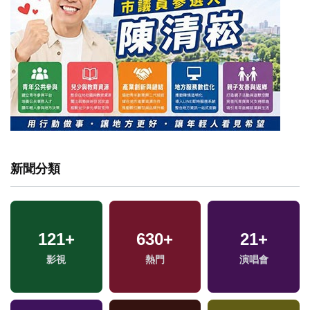
新聞分類
121
+
630
+
21
+
影視
熱門
演唱會