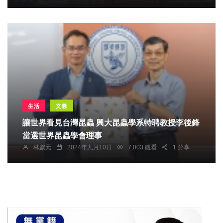
生活
文教
讓世界看見台灣昆蟲 興大昆蟲學系特聘教授李後鋒
當選世界昆蟲學會理事
林獻元
2024年九月10日
7,003 觀看
1 分享