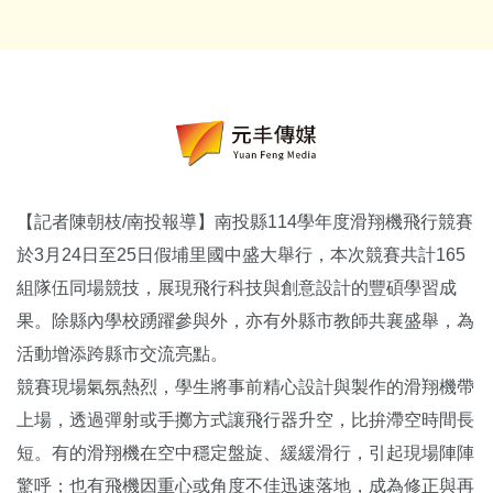
【記者陳朝枝/南投報導】南投縣114學年度滑翔機飛行競賽
於3月24日至25日假埔里國中盛大舉行，本次競賽共計165
組隊伍同場競技，展現飛行科技與創意設計的豐碩學習成
果。除縣內學校踴躍參與外，亦有外縣市教師共襄盛舉，為
活動增添跨縣市交流亮點。
競賽現場氣氛熱烈，學生將事前精心設計與製作的滑翔機帶
上場，透過彈射或手擲方式讓飛行器升空，比拚滯空時間長
短。有的滑翔機在空中穩定盤旋、緩緩滑行，引起現場陣陣
驚呼；也有飛機因重心或角度不佳迅速落地，成為修正與再