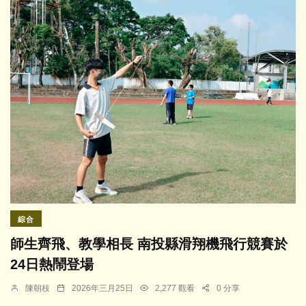
綜合
師生齊飛、教學相長 南投縣滑翔機飛行競賽於
24日熱鬧登場
陳朝枝
2026年三月25日
2,277 觀看
0 分享