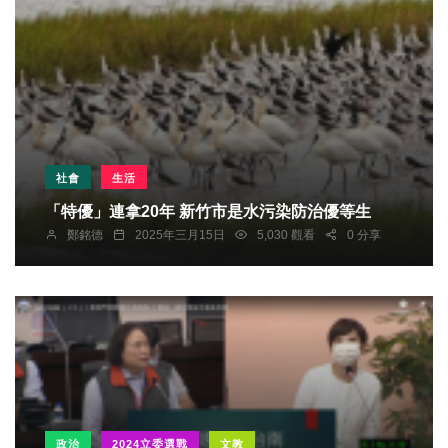
社會
生活
「特優」連拿20年 新竹市是水污染防治優等生
鄭銘德
2025年三月15日
5,030 觀看
0 分享
政治
2024立委選戰
文教