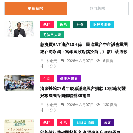
最新新聞
熱門新聞
熱門
政治
社會
財經及消費
司法放大鏡
慈濟買BNT遭詐10.6億 民進黨台中市議會黨團
總召周永鴻：當年罵政府擋疫苗，江啟臣該道歉
林獻元
2026年八月07日
6 觀看
0 分享
生活
健康及醫療
清泉醫院27週年慶感謝建興宮捐獻 10部輪椅暨
與救國團等團體聯辦88捐血
林獻元
2026年八月07日
130 觀看
0 分享
熱門
生活
財經及消費
旅遊
部落健行遊程即起報名 享溫泉飯店住宿優惠