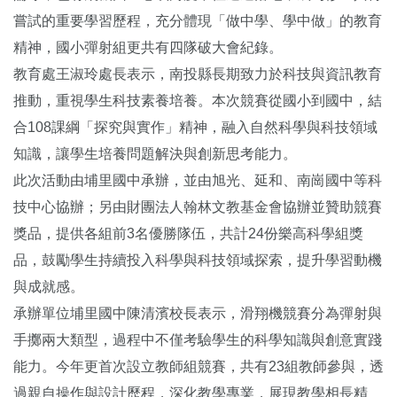
嘗試的重要學習歷程，充分體現「做中學、學中做」的教育
精神，國小彈射組更共有四隊破大會紀錄。
教育處王淑玲處長表示，南投縣長期致力於科技與資訊教育
推動，重視學生科技素養培養。本次競賽從國小到國中，結
合108課綱「探究與實作」精神，融入自然科學與科技領域
知識，讓學生培養問題解決與創新思考能力。
此次活動由埔里國中承辦，並由旭光、延和、南崗國中等科
技中心協辦；另由財團法人翰林文教基金會協辦並贊助競賽
獎品，提供各組前3名優勝隊伍，共計24份樂高科學組獎
品，鼓勵學生持續投入科學與科技領域探索，提升學習動機
與成就感。
承辦單位埔里國中陳清濱校長表示，滑翔機競賽分為彈射與
手擲兩大類型，過程中不僅考驗學生的科學知識與創意實踐
能力。今年更首次設立教師組競賽，共有23組教師參與，透
過親自操作與設計歷程，深化教學專業，展現教學相長精