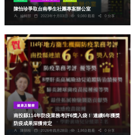
陳怡珍爭取台南學生社團專案辦公室
編輯部
2023年十月03日
9,080 觀看
0 分享
健康及醫療
南投縣114年防疫業務考評6獎入袋！ 連續6年獲獎
防疫成果深獲肯定
陳朝枝
2026年四月28日
1,863 觀看
0 分享