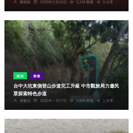
陳朝枝
2025年六月10日
5,248 觀看
0 分享
政治
旅遊
台中大坑東側登山步道完工升級 中市觀旅局力邀民
眾探索特色步道
林獻元
2025年一月27日
4,899 觀看
1 分享