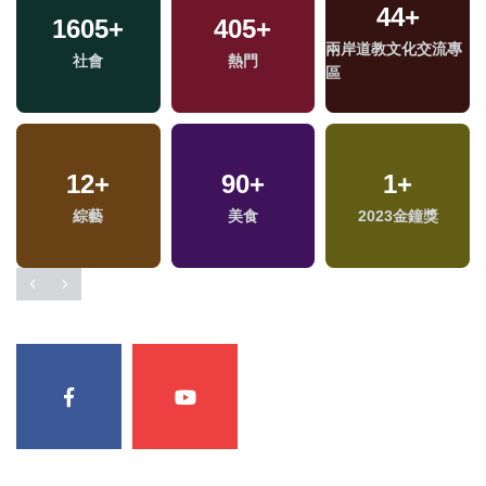
15
+
298
+
584
+
專
兩
海峽論壇專區
藝文
財經及消費
區
2
+
841
+
511
+
福建林公信俗文化專
文教
旅遊
區