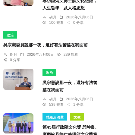
專訪陸炳文博士談文化記憶，
人生哲學 及人格思想
胡月
2026年八月06日
100 觀看
0 分享
政治
吳宗憲委員說那一夜，還好有法警擋在我面前
胡月
2026年八月06日
239 觀看
0 分享
政治
吳宗憲說那一夜，還好有法警
擋在我面前
胡月
2026年八月06日
539 觀看
1 分享
財經及消費
文教
第45屆行政院文化獎 邱坤良、
廖慶松及徐仁修獲頒文化獎章