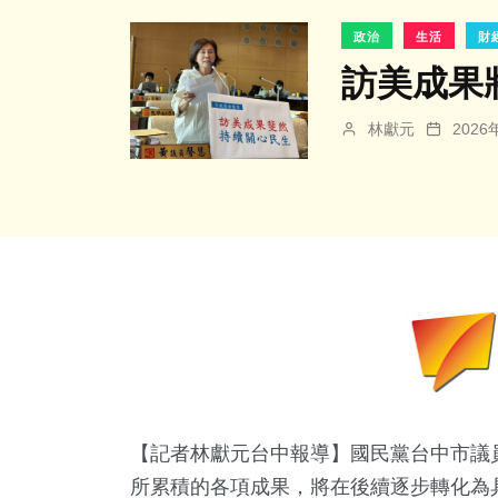
政治
生活
財
訪美成果
林獻元
202
【記者林獻元台中報導】國民黨台中市議
所累積的各項成果，將在後續逐步轉化為