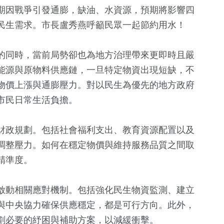
期因戰爭引發通膨，缺油、水資源，預期將影響四
民生需求。市長盧秀燕呼籲民眾一起節約用水！
的同時，當前局勢卻也為地方治理帶來更即時且嚴
能源與原物料供應鏈，一旦特定物資出現短缺，不
物價上漲與通膨壓力。對以民生為優先的地方政府
市民日常生活負擔。
41
+
+
74
+
17
+
1540
+
財政規劃。包括社會福利支出、教育資源配置以及
兩岸道教文化交
影視
2024總統大選
社會
調整壓力。如何在穩定物價與維持服務品質之間取
流專區
精準度。
36
+
530
+
734
+
1736
+
啟動相關應對機制。包括強化民生物資監測、建立
天地
2024立委選戰
財經及消費
綜合
生活
與中央協力確保供應穩定，都是可行方向。此外，
劃必要的紓困與補助方案，以減緩衝擊。