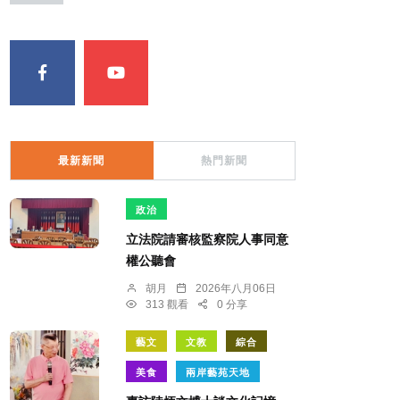
最新新聞
熱門新聞
政治
立法院請審核監察院人事同意
權公聽會
胡月
2026年八月06日
313 觀看
0 分享
藝文
文教
綜合
美食
兩岸藝苑天地