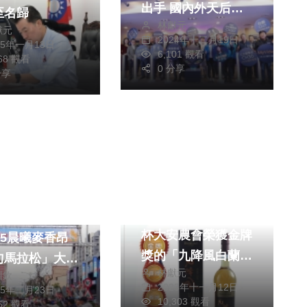
出手 國內外天后天
至名歸
林獻元
團雲集嗨翻水湳中央
獻元
2024年十二月19日
25年一月13日
公園
6,101 觀看
868 觀看
0 分享
分享
生活
健康及醫療
財經及消費
深秋寒露到來 來一
的麥香最對味！
杯大安農會榮獲金牌
25晨曦麥香昂
獎的「九降風白蘭
勺馬拉松」大雅
林獻元
地」搭配美食享用
川欽
開跑吸引逾
2023年十一月12日
25年二月23日
迎接轉涼的季節
0名跑友
10,303 觀看
652 觀看