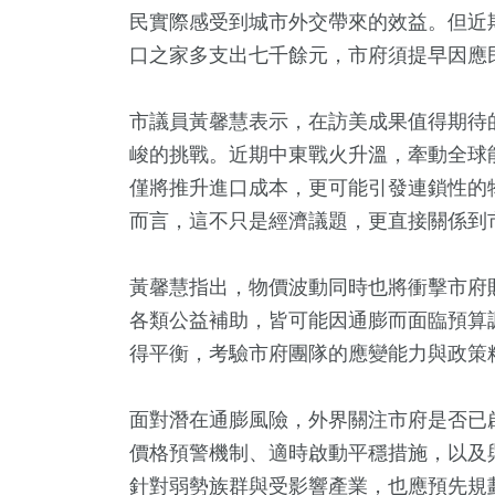
民實際感受到城市外交帶來的效益。但近
口之家多支出七千餘元，市府須提早因應
市議員黃馨慧表示，在訪美成果值得期待
峻的挑戰。近期中東戰火升溫，牽動全球
僅將推升進口成本，更可能引發連鎖性的
而言，這不只是經濟議題，更直接關係到
2
+
459
+
19
+
1232
+
188
黃馨慧指出，物價波動同時也將衝擊市府
唱會
旅遊
評論
政治
運動
各類公益補助，皆可能因通膨而面臨預算
得平衡，考驗市府團隊的應變能力與政策
5
+
2
+
10
+
14
+
1
+
面對潛在通膨風險，外界關注市府是否已
兩岸佛教文化交
放大鏡
綜藝
海峽論壇專區
兩岸藝苑
流專區
價格預警機制、適時啟動平穩措施，以及
針對弱勢族群與受影響產業，也應預先規