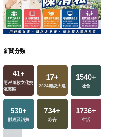
新聞分類
2
+
1
+
81
+
福建林公信俗文
2023金鐘獎
美食
化專區
368
+
熱門