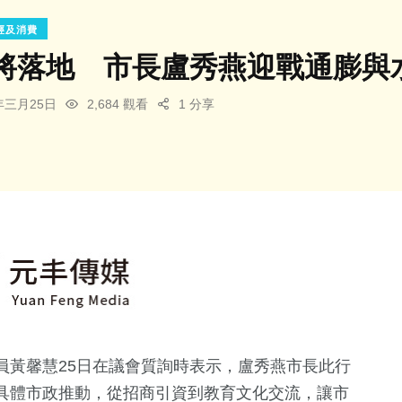
經及消費
將落地 市長盧秀燕迎戰通膨與
6年三月25日
2,684 觀看
1 分享
員黃馨慧25日在議會質詢時表示，盧秀燕市長此行
具體市政推動，從招商引資到教育文化交流，讓市