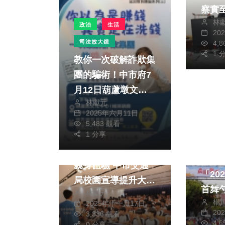
察實
林
政治
生活
20
司法放大鏡
4,
1 
教你一次破解詐欺集
團的騙術！中市府7
月12日葫蘆墩文化
林獻元
中心辦法治教育講座
2025年六月11日
5,483 觀看
政治
社會
1 分享
運動
大型車內輪差與死角
熟悉
親身體驗 中市交通
「20
局校園宣導提升大學
首舞
林獻元
生機車安全意識
楊
活力
2025年十一月17日
20
3,336 觀看
200
4,
0 分享