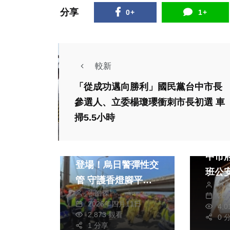
分享
0+
1+
較新
「從成功邁向勝利」國民黨台中市長
參選人、立委楊瓊瓔衝刺市長初選 車
社會
掃5.5小時
政治
兩岸道教文化交流專區
打造
白沙屯媽祖進香周日
中市
登場！烏日警彈性交
班公
管 守護香燈腳平安
林
習
張皓傑
隨行
20
2026年四月11日
4,
社會
2,873 觀看
0 
老翁
1 分享