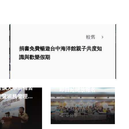
較舊
捐書免費暢遊台中海洋館親子共度知
政治
生活
識與歡樂假期
運動
文教
2026麗晨台中國際
安全補習環境
馬拉松明年1月登場
府擴大舉辦補習
即日起開放報名
安暨班務管理講
張皓傑
2025年八月29日
獻元
4,344 觀看
25年九月09日
0 分享
018 觀看
分享
騎車遇強風被吹