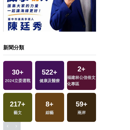
新聞分類
2
+
1257
30
+
+
522
375
+
+
19
+
618
+
福建林公信俗文
2024立委選戰
社會
健康及醫療
旅遊
司法放大鏡
文教
化專區
217
11
+
+
14
8
+
+
939
59
+
+
1397
+
海峽論壇專區
藝文
綜藝
評論
兩岸
政治
生活