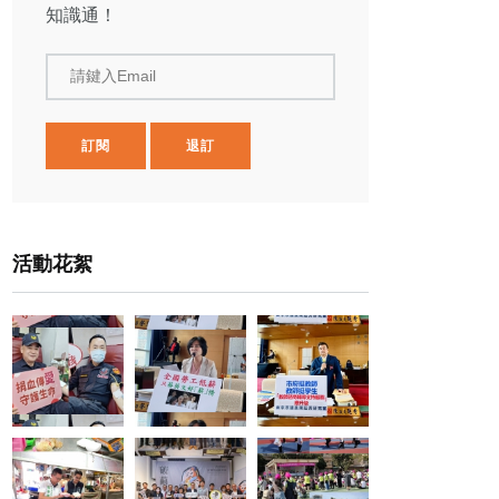
知識通！
請鍵入Email
訂閱
退訂
活動花絮