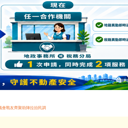
議會戰友齊聚助陣拉抬民調