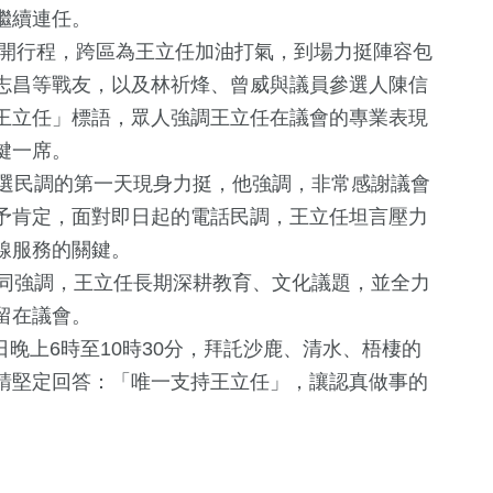
繼續連任。
開行程，跨區為王立任加油打氣，到場力挺陣容包
志昌等戰友，以及林祈烽、曾威與議員參選人陳信
王立任」標語，眾人強調王立任在議會的專業表現
鍵一席。
選民調的第一天現身力挺，他強調，非常感謝議會
予肯定，面對即日起的電話民調，王立任坦言壓力
線服務的關鍵。
+
153
+
同強調，王立任長期深耕教育、文化議題，並全力
運動
留在議會。
日晚上6時至10時30分，拜託沙鹿、清水、梧棲的
請堅定回答：「唯一支持王立任」，讓認真做事的
56
+
天地
影視