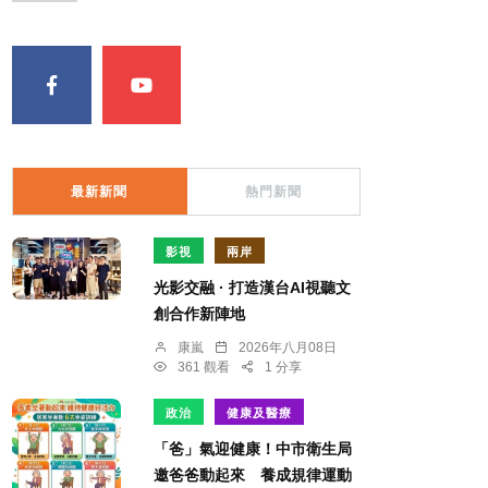
最新新聞
熱門新聞
影視
兩岸
光影交融 · 打造漢台AI視聽文
創合作新陣地
康嵐
2026年八月08日
361 觀看
1 分享
政治
健康及醫療
「爸」氣迎健康！中市衛生局
邀爸爸動起來 養成規律運動