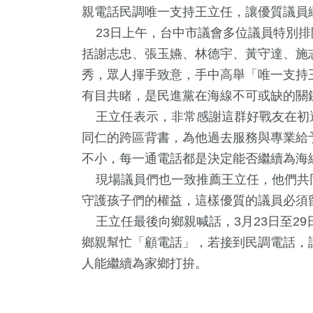
親電話民調唯一支持王立任，讓優質議員
23日上午，台中市議會多位議員特別排
括謝志忠、張玉嬿、林德宇、黃守達、施
秀，眾人揮手致意，手中高舉「唯一支持
有目共睹，是民進黨在海線不可或缺的關
王立任表示，非常感謝這群好戰友在初
同仁的跨區背書，為他過去服務與專業給
不小，每一通電話都是決定能否繼續為海
5
+
632
+
457
+
318
現場議員們也一致推薦王立任，他們共
教文化交
綜合
財經及消費
熱門
守護孩子們的權益，這樣優質的議員必須
王立任最後向鄉親喊話，3月23日至29
鄉親幫忙「顧電話」，若接到民調電話，
13
+
1
+
人能繼續為家鄉打拚。
2024總統大選
兩岸藝苑