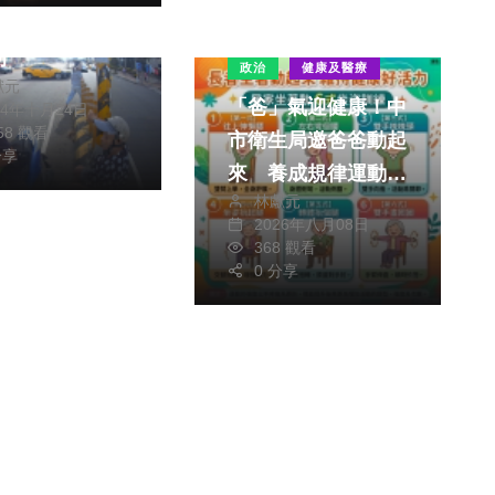
助
政治
健康及醫療
獻元
「爸」氣迎健康！中
24年十月24日
858 觀看
市衛生局邀爸爸動起
分享
來 養成規律運動迎
林獻元
接健康人生
2026年八月08日
368 觀看
0 分享