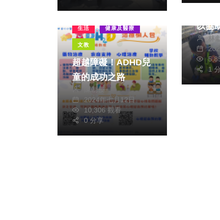
倒 清水巡警發現予
以協
生活
健康及醫療
林
文教
20
5,
超越障礙！ADHD兒
1 
童的成功之路
陳朝枝
2024年七月12日
10,306 觀看
0 分享