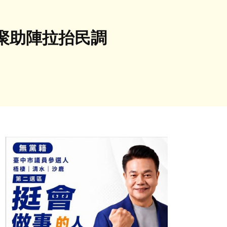
聚助陣拉抬民調