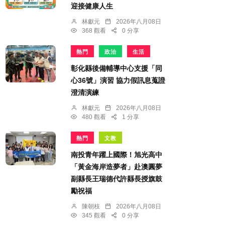
迎接健康人生
林獻元
2026年八月08日
368 觀看
0 分享
熱門
政治
生活
彰化縣後備輔導中心支援「同
心36號」演習 協力假訊息蒐證
澄清演練
林獻元
2026年八月08日
480 觀看
1 分享
熱門
文教
南投青年躍上國際！旭光高中
「黃金海岸造夢者」赴澳圓夢
副縣長王瑞德代許縣長授旗鼓
勵祝福
陳朝枝
2026年八月08日
345 觀看
0 分享