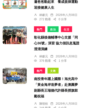
邀爸爸動起來 養成規律運動
迎接健康人生
林獻元
2026年八月08日
272 觀看
0 分享
熱門
政治
生活
彰化縣後備輔導中心支援「同
心36號」演習 協力假訊息蒐證
澄清演練
林獻元
2026年八月08日
376 觀看
1 分享
熱門
文教
南投青年躍上國際！旭光高中
「黃金海岸造夢者」赴澳圓夢
副縣長王瑞德代許縣長授旗鼓
勵祝福
陳朝枝
2026年八月08日