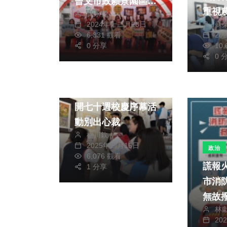
曾文市政願景園區熱
重視
黃永豐
鬧登場 南市勞工局
蘇
2024年十二月28日
話！
113年業務成果獲獎
20
6,331 觀看
10
無數 展現勞動新活
0 分享
0 
力
文教
中市中坑實驗小學揭
開七十週校慶序幕活
動別出心裁
楊川欽
2025年四月15日
政治
6,076 觀看
謊報火
1 分享
市消
無故撥打 依
林
萬元
20