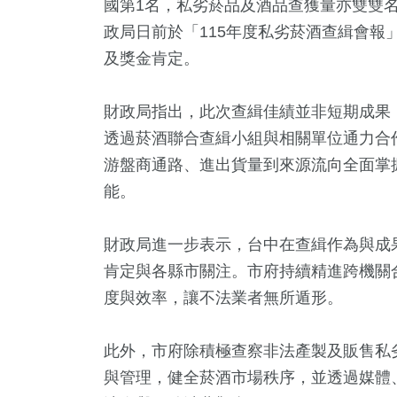
國第1名，私劣菸品及酒品查獲量亦雙雙
政局日前於「115年度私劣菸酒查緝會報
及獎金肯定。
財政局指出，此次查緝佳績並非短期成果
透過菸酒聯合查緝小組與相關單位通力合
游盤商通路、進出貨量到來源流向全面掌
能。
2
+
2
+
590
+
350
+
28
+
財政局進一步表示，台中在查緝作為與成
教文化交
福建林公信俗文
綜合
旅遊
2024立
肯定與各縣市關注。市府持續精進跨機關
化專區
度與效率，讓不法業者無所遁形。
2
+
13
+
990
+
此外，市府除積極查察非法產製及販售私
岸
2024總統大選
政治
與管理，健全菸酒市場秩序，並透過媒體