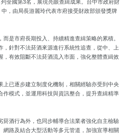
名列全國第3名，展現亮眼查緝成果。台中市政府財
」中，由局長游麗玲代表市府接受財政部頒發獎牌
，而是市府長期投入、持續精進查緝策略的累積。
作，針對不法菸酒來源進行系統性追查，從中、上
握，有效阻斷不法菸酒流入市面，強化整體查緝效
217
+
143
+
14
+
果上已逐步建立制度化機制，相關經驗亦受到中央
委選戰
藝文
運動
評論
合作模式，並運用科技與資訊整合，提升查緝精準
60
+
1
+
19
+
劣菸酒行為外，也同步輔導合法業者強化自主檢驗
影視
2023金鐘獎
司法放大鏡
、網路及結合大型活動等多元管道，加強宣導相關