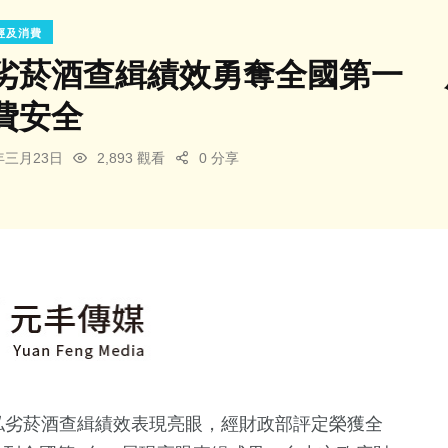
經及消費
劣菸酒查緝績效勇奪全國第一 
費安全
6年三月23日
2,893 觀看
0 分享
私劣菸酒查緝績效表現亮眼，經財政部評定榮獲全