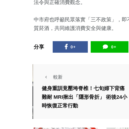
法令與正確消費觀念。
中市府也呼籲民眾落實「三不政策」，即
質菸酒，共同維護消費安全與健康。
分享
0+
0+
較新
健身重訓竟壓垮脊椎！七旬婦下背痛
社會
生活
難耐 MRI揪出「隱形骨折」 術後24小
生活
綜合
時恢復正常行動
綜合
「台南好生活 台南
（影
呷頭路」市集活動於
農合