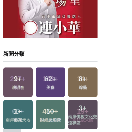
新聞分類
9
+
62
+
8
+
488
+
演唱會
美食
綜藝
健康及醫療
3
+
1
+
450
+
12
+
兩岸佛教文化交
兩岸藝苑天地
財經及消費
海峽論壇專區
流專區