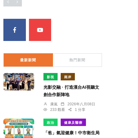
最新新聞
熱門新聞
影視
兩岸
光影交融 · 打造漢台AI視聽文
創合作新陣地
康嵐
2026年八月08日
233 觀看
1 分享
政治
健康及醫療
「爸」氣迎健康！中市衛生局