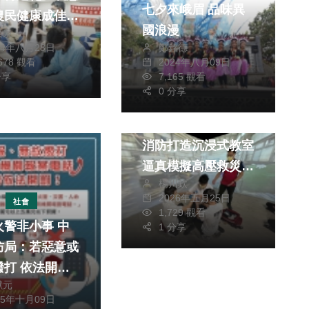
七夕來峨眉 品味異
農民健康成佳
國浪漫
榮泉
鄭銘德
24年八月28日
2024年八月09日
,678 觀看
7,165 觀看
分享
0 分享
社會
生活
強化急救應變力中市
消防打造沉浸式教室
逼真模擬高壓救災現
楊川欽
場
2026年五月25日
社會
1,729 觀看
警非小事 中
1 分享
防局：若惡意或
法開罰1
獻元
！
25年十月09日