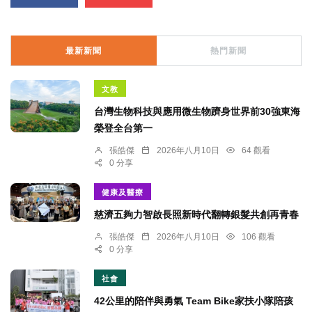
最新新聞
熱門新聞
文教
台灣生物科技與應用微生物躋身世界前30強東海
榮登全台第一
張皓傑
2026年八月10日
64 觀看
0 分享
健康及醫療
慈濟五夠力智啟長照新時代翻轉銀髮共創再青春
張皓傑
2026年八月10日
106 觀看
0 分享
社會
42公里的陪伴與勇氣 Team Bike家扶小隊陪孩