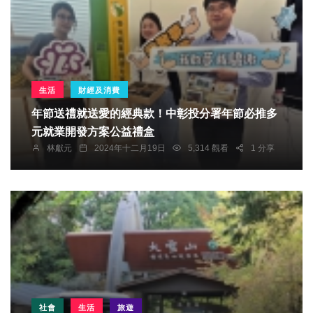
生活
財經及消費
年節送禮就送愛的經典款！中彰投分署年節必推多
元就業開發方案公益禮盒
林獻元
2024年十二月19日
5,314 觀看
1 分享
社會
生活
旅遊