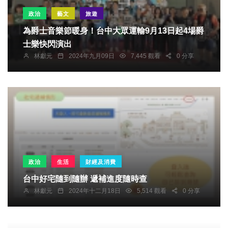
政治
藝文
旅遊
為爵士音樂節暖身！台中大眾運輸9月13日起4場爵
士樂快閃演出
林獻元
2024年九月09日
7,445 觀看
0 分享
政治
生活
財經及消費
台中好宅隨到隨辦 遞補進度隨時查
林獻元
2024年十二月18日
5,514 觀看
0 分享