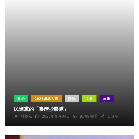
政治
2024總統大選
評論
文教
旅遊
民進黨的「臺灣抄襲隊」
林獻元
2023年九月04日
9,799 觀看
1 分享