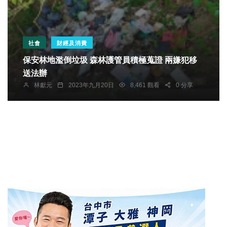
社會
財經及消費
保安林地濫倒垃圾 森林護管員積極蒐證 兩嫌犯移
送法辦
林獻元
2023年九月20日
8,461 觀看
0 分享