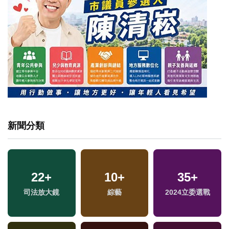
新聞分類
22
+
10
+
35
+
專
司法放大鏡
綜藝
2024立委選戰