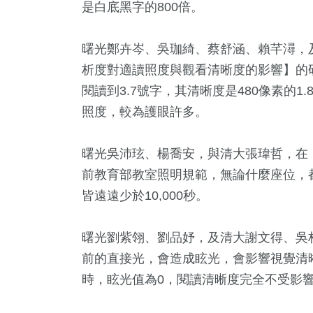
是白底黑字的800倍。
曙光鄭卉岑、吳珈綺、蔡舒涵、賴芊潯，
析度對適讀照度與觀看清晰度的影響】的研
閱讀到3.7號字，其清晰度是480像素的
照度，較為護眼許多。
曙光吳沛玹、楊喬安，與清大張瑋哲，在
前教育部教室照明規範，無論什麼座位，
皆遠遠少於10,000秒。
曙光劉紫翎、劉品妤，及清大謝文得、吳
前的直接光，會造成眩光，會影響視覺清晰
時，眩光值為0，閱讀清晰度完全不受影