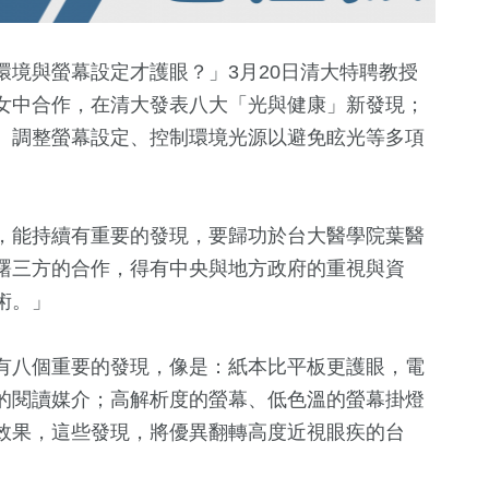
境與螢幕設定才護眼？」3月20日清大特聘教授
女中合作，在清大發表八大「光與健康」新發現；
、調整螢幕設定、控制環境光源以避免眩光等多項
，能持續有重要的發現，要歸功於台大醫學院葉醫
曙三方的合作，得有中央與地方政府的重視與資
711
+
398
+
11
+
術。」
化交
綜合
旅遊
演唱會
有八個重要的發現，像是：紙本比平板更護眼，電
的閱讀媒介；高解析度的螢幕、低色溫的螢幕掛燈
694
+
357
+
1
+
效果，這些發現，將優異翻轉高度近視眼疾的台
文教
熱門
2023金鐘獎