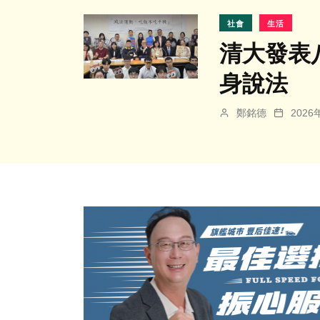
社會
生活
清大發表
身說法
鄭銘德
202