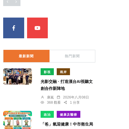
最新新聞
熱門新聞
影視
兩岸
光影交融 · 打造漢台AI視聽文
創合作新陣地
康嵐
2026年八月08日
368 觀看
1 分享
政治
健康及醫療
「爸」氣迎健康！中市衛生局