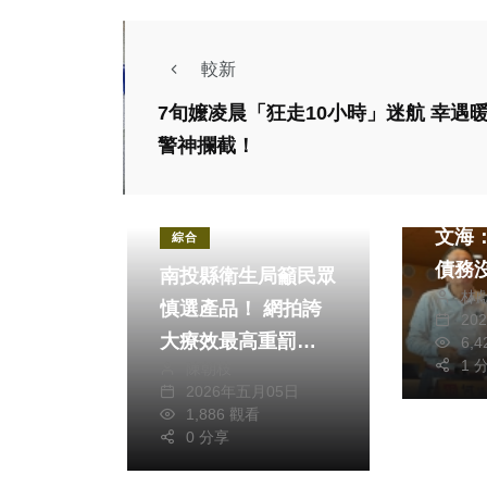
較新
7旬嬤凌晨「狂走10小時」迷航 幸遇
警神攔截！
政治
民進
文海
綜合
債務沒減
南投縣衛生局籲民眾
林
長盧
慎選產品！ 網拍誇
20
資產
大療效最高重罰
6,
不舉
1 
陳朝枝
2500萬
2026年五月05日
政治
文教
1,886 觀看
0 分享
全市25校、超過萬
名學子受惠 「台中