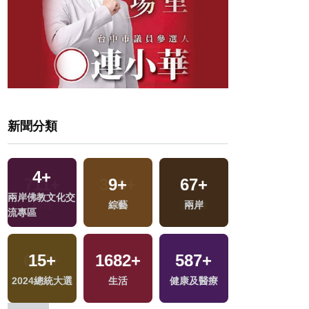
新聞分類
4
+
9
+
67
+
1
+
兩岸佛教文化交
綜藝
兩岸
兩岸藝苑天地
流專區
15
+
1682
+
587
+
513
+
2024總統大選
生活
健康及醫療
財經及消費