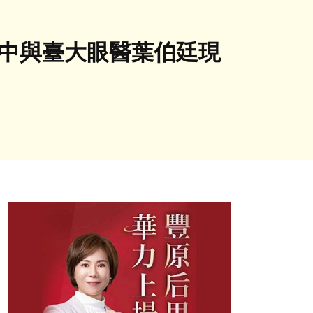
女中與臺大眼醫葉伯廷現