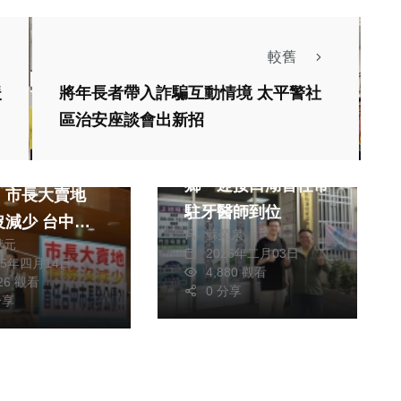
較舊
暖
將年長者帶入詐騙互動情境 太平警社
社會
生活
區治安座談會出新招
健康及醫療
綜合
健康及醫療
口湖不再是無牙醫
黨台中市議員何
鄉 迎接口湖首任常
：市長大賣地
駐牙醫師到位
少 台中市
蘇榮泉
獻元
秀燕重申：善用
2026年二月03日
25年四月14日
4,880 觀看
推動城市建設
426 觀看
0 分享
新債、穩健理財
分享
政治
生活
旅遊
客家小炒全國爭霸賽
中區初賽 東勢牛稼