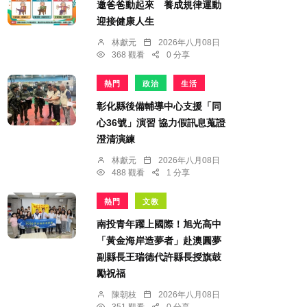
邀爸爸動起來 養成規律運動
迎接健康人生
林獻元
2026年八月08日
368 觀看
0 分享
熱門
政治
生活
彰化縣後備輔導中心支援「同
心36號」演習 協力假訊息蒐證
澄清演練
林獻元
2026年八月08日
488 觀看
1 分享
熱門
文教
南投青年躍上國際！旭光高中
「黃金海岸造夢者」赴澳圓夢
副縣長王瑞德代許縣長授旗鼓
勵祝福
陳朝枝
2026年八月08日