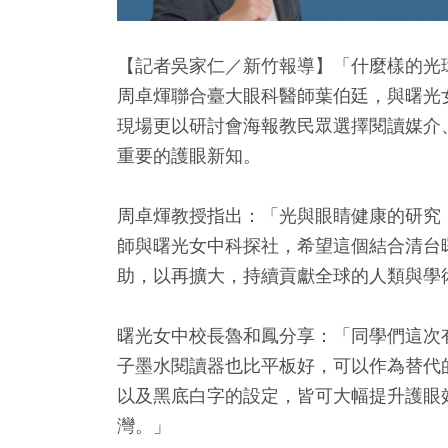
【記者吳家仁／新竹報導】「什麼樣的光環
周卓煇聯合臺大眼科醫師葉伯廷，與曙光
現場更以研討會海報教民眾選擇閱讀媒介
重要的護眼新知。
周卓煇教授指出：「光與眼睛健康的研究
師與曙光女中科探社，希望這個結合清台
37
+
8
+
18
+
34
+
13
+
助，以再擴大，持續貢獻全球的人類與學
兩岸道教文
視
評論
2024立委選戰
海峽論壇專區
流專區
曙光女中校長魯和鳳分享：「同學們這次
2
+
子墨水閱讀器也比平板好，可以作為替代
13
+
21
+
以及黑底白字的設定，皆可大幅提升護眼
福建林公信俗文
會
司法放大鏡
化專區
灣。」