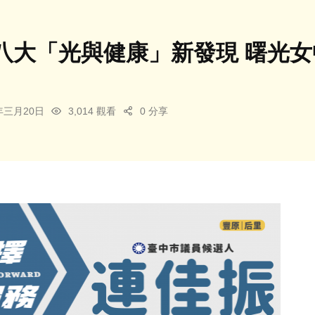
八大「光與健康」新發現 曙光
6年三月20日
3,014 觀看
0 分享