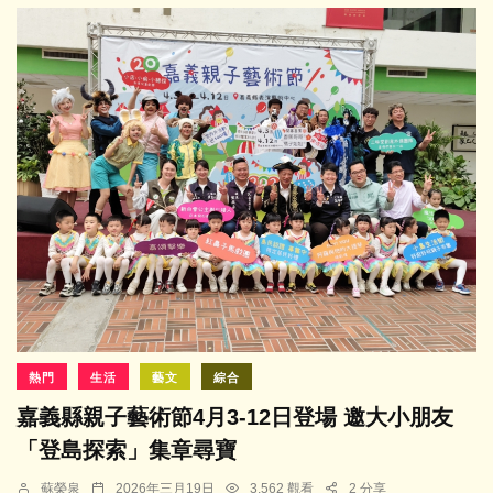
熱門
生活
藝文
綜合
嘉義縣親子藝術節4月3-12日登場 邀大小朋友
「登島探索」集章尋寶
蘇榮泉
2026年三月19日
3,562 觀看
2 分享