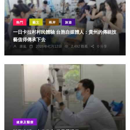
熱門
藝文
兩岸
旅遊
一日卡拉村村民體驗 台胞自媒體人：貴州的傳統技
藝值得傳承下去
康嵐
2026年七月12日
2,492 觀看
0 分享
健康及醫療