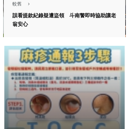
較舊
誤看提款紀錄疑遭盜領 斗南警即時協助讓老
翁安心