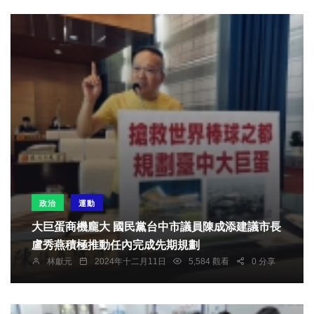
政治
運動
大巨蛋商機龐大 國民黨台中市議員陳成添建議市長
盧秀燕積極推動任內完成先期規劃
林獻元
2024年十二月11日
5,584 觀看
0 分享