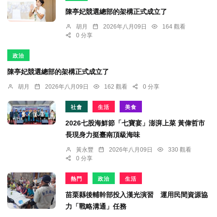
陳亭妃競選總部的架構正式成立了
胡月
2026年八月09日
164 觀看
0 分享
政治
陳亭妃競選總部的架構正式成立了
胡月
2026年八月09日
162 觀看
0 分享
社會
生活
美食
2026七股海鮮節「七寶宴」澎湃上菜 黃偉哲市
長現身力挺臺南頂級海味
黃永豐
2026年八月09日
330 觀看
0 分享
熱門
政治
生活
苗栗縣後輔幹部投入漢光演習 運用民間資源協
力「戰略溝通」任務