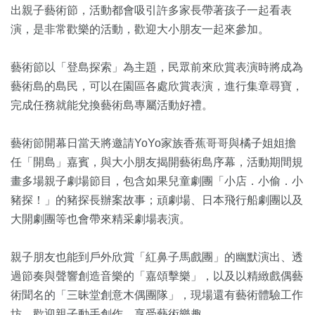
出親子藝術節，
活動都會吸引許多家長帶著孩子一起看表
演，是非常歡樂的活動，
歡迎大小朋友一起來參加。
藝術節以「登島探索」為主題，
民眾前來欣賞表演時將成為
藝術島的島民，
可以在園區各處欣賞表演，進行集章尋寶，
完成任務就能兌換藝術島專屬活動好禮。
藝術節開幕日當天將邀請YoYo家族香蕉哥哥與橘子姐姐擔
任「
開島」嘉賓，與大小朋友揭開藝術島序幕，
活動期間規
畫多場親子劇場節目，包含如果兒童劇團「小店．小偷．
小
豬探！」的豬探長辦案故事；頑劇場、
日本飛行船劇團以及
大開劇團等也會帶來精采劇場表演。
親子朋友也能到戶外欣賞「紅鼻子馬戲團」的幽默演出、
透
過節奏與聲響創造音樂的「嘉頌擊樂」，
以及以精緻戲偶藝
術聞名的「三昧堂創意木偶團隊」，
現場還有藝術體驗工作
坊，歡迎親子動手創作，享受藝術樂趣。