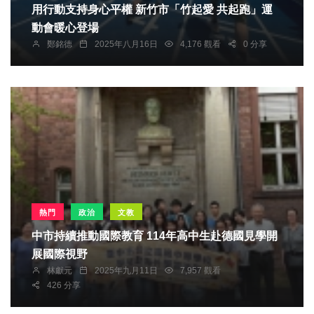
用行動支持身心平權 新竹市「竹起愛 共起跑」運
動會暖心登場
鄭銘德
2025年八月16日
4,176 觀看
0 分享
熱門
政治
文教
中市持續推動國際教育 114年高中生赴德國見學開
展國際視野
林獻元
2025年九月11日
7,957 觀看
426 分享