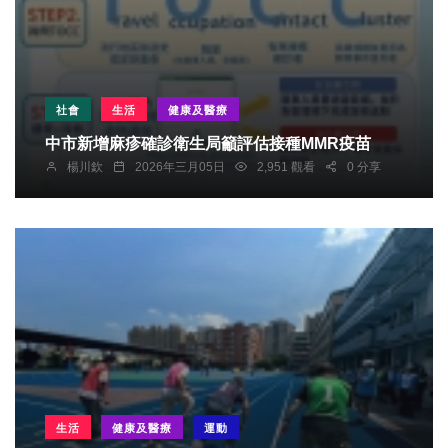
社會
生活
健康及醫療
中市新增麻疹確診衛生局籲評估接種MMR疫苗
楊川欽
2026年三月05日
2,951 觀看
0 分享
生活
健康及醫療
運動