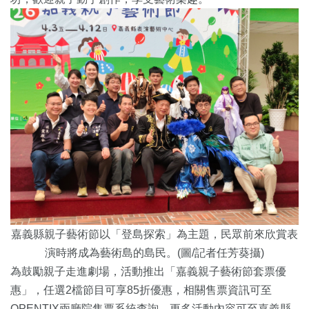
嘉義縣親子藝術節
以「登島探索」為主題，
民眾前來欣賞表
演時將成為藝術島的島民
。(圖/記者任芳葵攝)
為鼓勵親子走進劇場，活動推出「嘉義親子藝術節套票優
惠」，
任選2檔節目可享85折優惠，
相關售票資訊可至
OPENTIX兩廳院售票系統查詢，
更多活動內容可至嘉義縣