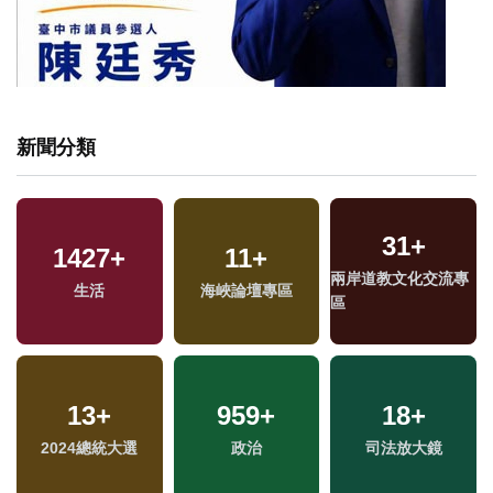
新聞分類
31
+
1427
+
11
+
兩岸道教文化交流專
生活
海峽論壇專區
區
13
+
959
+
18
+
2024總統大選
政治
司法放大鏡