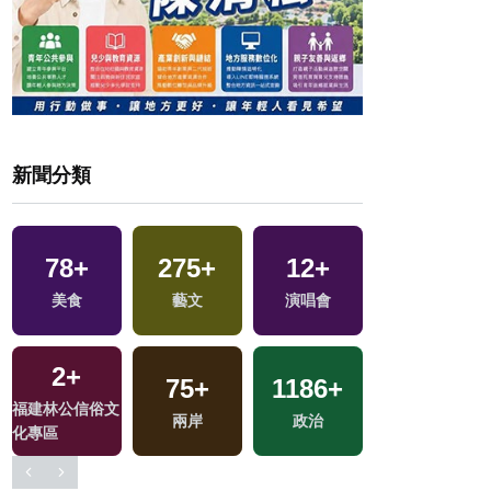
新聞分類
78
+
275
+
12
+
22
+
美食
藝文
演唱會
司法放大鏡
2
+
75
+
1186
+
1482
+
福建林公信俗文
區
兩岸
政治
社會
化專區