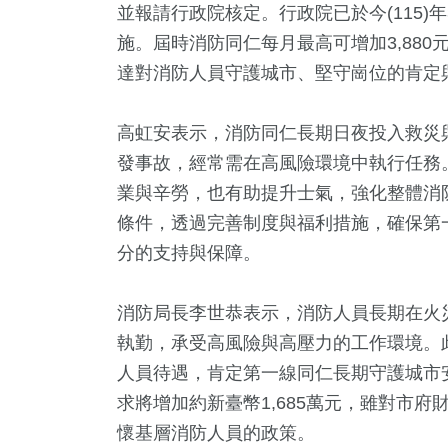
並報請行政院核定。行政院已於今(115)
施。屆時消防同仁每月最高可增加3,88
達對消防人員守護城市、堅守崗位的肯定
高虹安表示，消防同仁長期日夜投入救災
發事故，經常需在高風險環境中執行任務
業與辛勞，也有助提升士氣，強化整體消
條件，透過完善制度與福利措施，確保第
0
+
36
+
728
+
1
+
374
分的支持與保障。
藝
2024立委選戰
文教
兩岸藝苑天地
熱門
消防局長李世恭表示，消防人員長期在火
執勤，承受高風險與高壓力的工作環境。
9
+
72
+
746
+
人員待遇，肯定第一線同仁長期守護城市
及消費
影視
綜合
求將增加約新臺幣1,685萬元，雖對市
懷基層消防人員的政策。