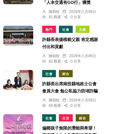
「人本交通有GO行」獲獎
陳朝枝
2026年八月06日
91 觀看
0 分享
熱門
社會
文教
許縣長表揚模範父親 肯定感謝
付出和貢獻
陳朝枝
2026年八月06日
82 觀看
0 分享
社會
綜合
許縣長出席南投縣地政士公會
會員大會 勉公私協力防堵詐騙
陳朝枝
2026年八月06日
68 觀看
0 分享
社會
生活
綜合
偏鄉孩子無限的潛能與希望！