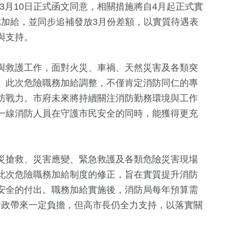
年3月10日正式函文同意，相關措施將自4月起正式實
0元加給，並同步追補發放3月份差額，以實質待遇表
與支持。
與救護工作，面對火災、車禍、天然災害及各類突
。此次危險職務加給調整，不僅肯定消防同仁的專
防戰力。市府未來將持續關注消防勤務環境與工作
一線消防人員在守護市民安全的同時，能獲得更充
+
18
+
616
+
1764
+
評論
健康及醫療
生活
災搶救、災害應變、緊急救護及各類危險災害現場
4
+
41
+
此次危險職務加給制度的修正，旨在實質提升消防
14
+
安全的付出。職務加給實施後，消防局每年預算需
兩岸佛教文化交
兩岸道教文化交
海峽論壇專
流專區
流專區
府財政帶來一定負擔，但高市長仍全力支持，以落實關