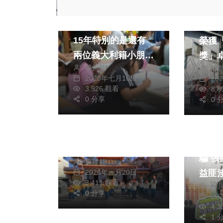
文教
綜合
北台中暑期研習營第
南投
15年特別的是還有
榮獲
兩位義大利籍小朋友
獎」
楊川欽
陳
來台參加
2025年七月15日
20
3,926 觀看
8,
0 分享
0 
社會
文教
新春送暖傳心意、台
社會
中市后里國民小學2
深入
年級學童手作吉祥小
騙 張國益讓聽眾獲
吳建銘
方斗贈社區
益匪
2026年一月20日
3,411 觀看
楊
0 分享
20
4,
1 