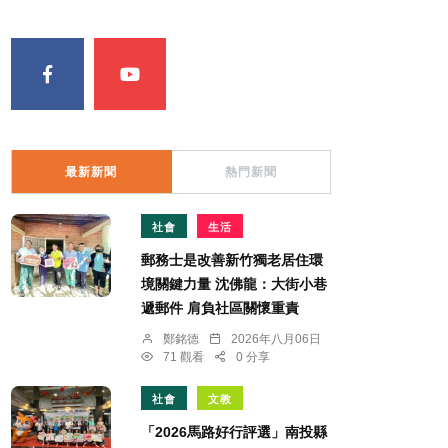
最新新聞
熱門新聞
社會
生活
郵務士是改善新竹獨老居住環
境關鍵力量 沈佛龍：大街小巷
遞郵件 肩負社區關懷重責
鄭銘德
2026年八月06日
71 觀看
0 分享
社會
文教
「2026馬路好行評選」南投縣