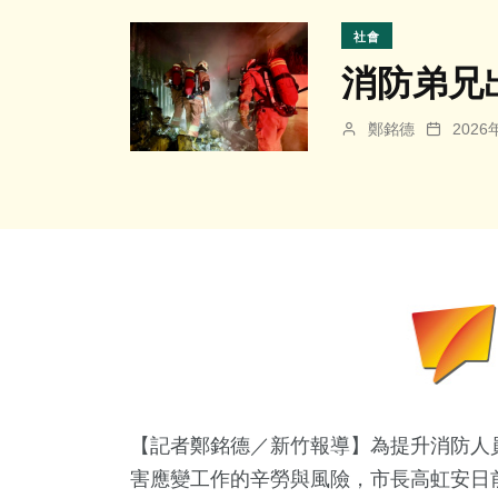
社會
消防弟兄
鄭銘德
202
【記者鄭銘德／新竹報導】為提升消防人
害應變工作的辛勞與風險，市長高虹安日