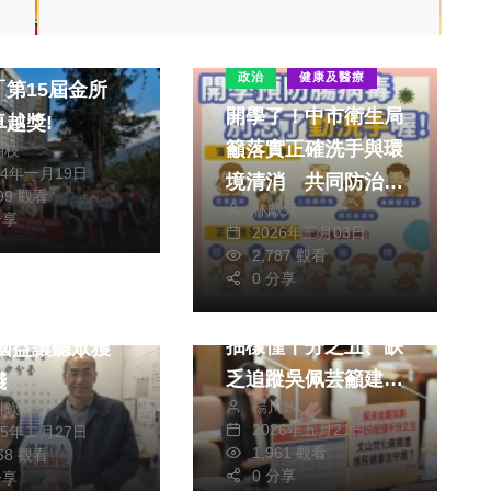
縣仁愛鄉衛生所
政治
健康及醫療
「第15屆金所
開學了！中市衛生局
卓越獎!
籲落實正確洗手與環
朝枝
24年一月19日
境清消 共同防治腸
899 觀看
林獻元
病毒
分享
2026年三月03日
2,787 觀看
社會
生活
0 分享
文山焚化爐健康監測
淺出暢談打詐防
抽樣僅千分之五、缺
乏追蹤吳佩芸籲建立
淺
楊川欽
川欽
長期分層健康監測制
2026年五月21日
25年二月27日
度
1,961 觀看
358 觀看
0 分享
分享