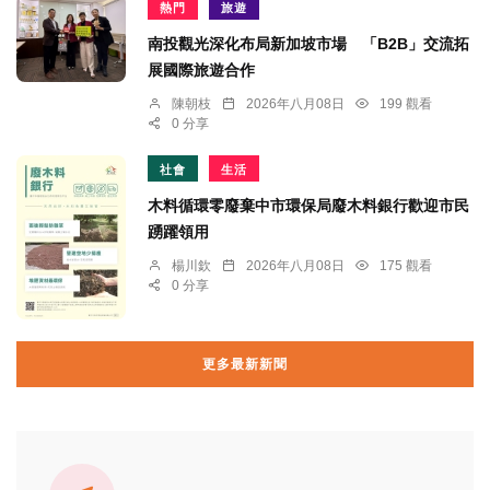
熱門
旅遊
南投觀光深化布局新加坡市場 「B2B」交流拓
展國際旅遊合作
陳朝枝
2026年八月08日
199 觀看
0 分享
社會
生活
木料循環零廢棄中市環保局廢木料銀行歡迎市民
踴躍領用
楊川欽
2026年八月08日
175 觀看
0 分享
更多最新新聞