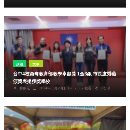
政治
文教
台中4校勇奪教育部教學卓越獎 1金3銀 市長盧秀燕
頒獎表揚獲獎學校
林獻元
2024年二月20日
7,567 觀看
0 分享