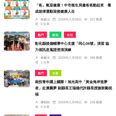
「爸」氣迎健康！中市衛生局邀爸爸動起來 養
成規律運動迎接健康人生
林獻元
2026年八月08日
207 觀看
0 分享
熱門
政治
生活
彰化縣後備輔導中心支援「同心36號」演習 協
力假訊息蒐證澄清演練
林獻元
2026年八月08日
286 觀看
1 分享
熱門
文教
南投青年躍上國際！旭光高中「黃金海岸造夢
者」赴澳圓夢 副縣長王瑞德代許縣長授旗鼓勵祝
福
陳朝枝
2026年八月08日
206 觀看
0 分享