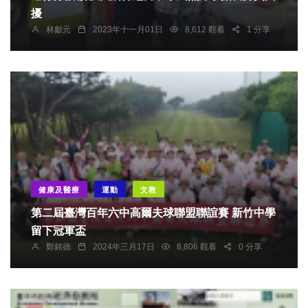
擾
林獻元
2023年十一月01日
8,612 觀看
1 分享
健康及醫療
運動
文教
第二屆臺灣百年六中高爾夫球聯盟聯誼賽 新竹中學
留下冠軍盃
鄭銘德
2024年三月17日
8,806 觀看
0 分享