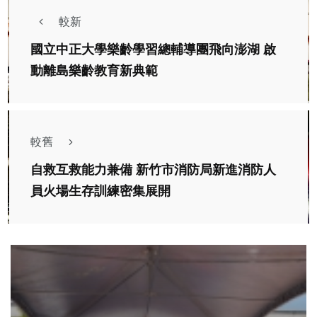
較新
國立中正大學樂齡學習總輔導團飛向澎湖 啟
動離島樂齡教育新典範
較舊
自救互救能力兼備 新竹市消防局新進消防人
員火場生存訓練密集展開