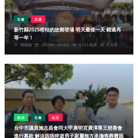
社會
生活
新竹縣2025柑桔的故鄉登場 明天最後一天 錯過再
等一年！
鄭銘德
2025年一月18日
5,515 觀看
0 分享
政治
社會
生活
台中市議員施志昌會同大甲廣明宮廣澤尊王慈善會
進行募款 解決因病猝逝男子家屬無方承擔喪葬費困