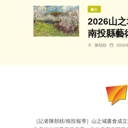
藝文
2026山
南投縣藝
陳朝枝
202
［記者陳朝枝/南投報導］山之城畫會成立