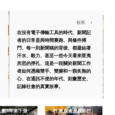
較舊
在沒有電子傳輸工具的時代、新聞記
者的日常是與時間賽跑、與條件搏
鬥、每一則新聞稿的背後、都凝結著
汗水、毅力、甚至一些今天看來匪夷
所思的掙扎、這是一段關於新聞工作
者如何憑藉雙手、雙腳和一顆炙熱的
心、在通訊不便的年代、刻畫歷史、
政治
社會
生活
記錄社會的真實故事。
美食
國際動漫博覽會
力邀全球買家品味新
人數4年來下滑
竹 東京食品展新竹