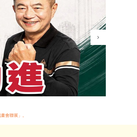
城畫會聯展」。