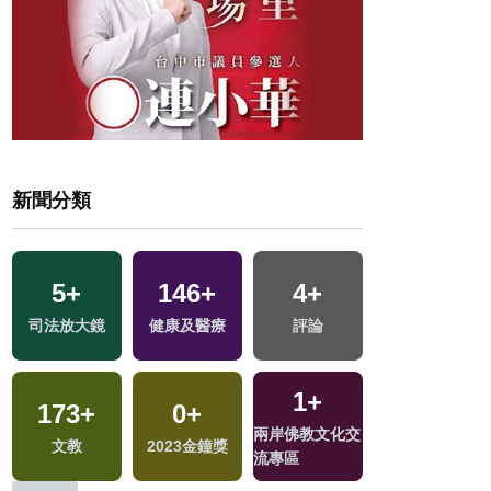
新聞分類
5
+
146
+
4
+
3
+
司法放大鏡
健康及醫療
評論
海峽論壇專區
1
+
173
+
0
+
17
+
兩岸佛教文化交
地
文教
2023金鐘獎
兩岸
流專區