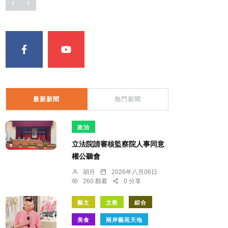
最新新聞
熱門新聞
政治
立法院請審核監察院人事同意
權公聽會
胡月
2026年八月06日
260 觀看
0 分享
藝文
文教
綜合
美食
兩岸藝苑天地