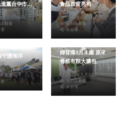
食品首度亮相
獻元
鄭銘德
俞融批評市府推
24年三月31日
2025年三月12日
漫之都成效打折
353 觀看
4,849 觀看
生活
分享
0 分享
海洋環境管理考
健康及醫療
3年特優推動減
婦背痛3月未癒 原來
海守護海洋
脊椎有顆大膿包
川欽
張皓傑
26年三月12日
2025年九月27日
760 觀看
3,252 觀看
分享
0 分享