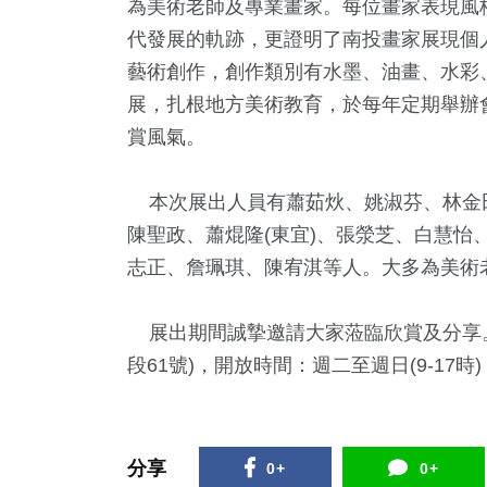
為美術老師及專業畫家。每位畫家表現風
代發展的軌跡，更證明了南投畫家展現個
藝術創作，創作類別有水墨、油畫、水彩
展，扎根地方美術教育，於每年定期舉辦
賞風氣。
本次展出人員有蕭茹炏、姚淑芬、林金
陳聖政、蕭焜隆(東宜)、張滎芝、白慧怡
志正、詹珮琪、陳宥淇等人。大多為美術
1
+
8
+
88
+
177
+
18
+
治
2024立委選戰
熱門
綜合
美食
展出期間誠摯邀請大家蒞臨欣賞及分享。
段61號)，開放時間：週二至週日(9-17
+
9
+
3
+
公信俗文
兩岸道教文化交
2024總統大選
流專區
分享
0+
0+