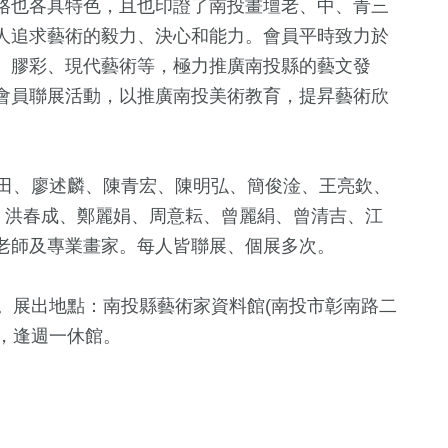
格也各具特色，且也印證了南投畫壇老、中、青三
人追求藝術的毅力、決心和能力。會員平時致力於
、膠彩、現代藝術等，極力推廣南投縣的藝文發
會員聯展活動，以推廣南投美術教育，提昇藝術欣
田、廖述麟、陳青宏、陳明弘、簡俊淦、王亮欽、
、洪春成、鄭麗娟、周意耘、曾麗絹、曾清吉、江
老師及專業畫家。每人皆聯展、個展多次。
2
+
352
+
419
+
綜藝
社會
生活
展出地點：南投縣藝術家資料館(南投市彰南路二
時)，逢週一休館。
105
+
43
+
0
+
旅遊
運動
兩岸藝苑天