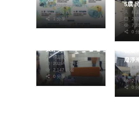
返國須留意症狀
5成 民進黨台中市議
2026年一月16日
林
3,362 觀看
員陳
20
1 分享
社會
生活
行動
7,
全民瘋AI 清水警方
社會
扣
0 
與銀合作成功攔阻投
中市
資詐騙
核連
楊川欽
廢淨
2026年三月17日
楊
2,147 觀看
20
0 分享
2,
0 