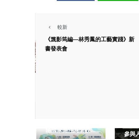
較新
《篾影筠編—林秀鳳的工藝實踐》新
書發表會
政治
健康及醫療
熱門
國際登革熱疫情嚴峻
文教
中市衛生局：赴高風
臺中
險國家應注意防蚊、
參與
林獻元