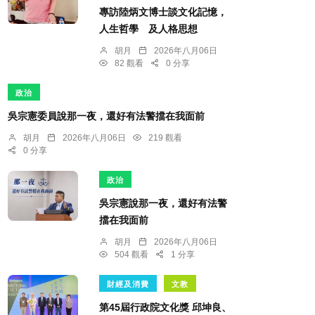
專訪陸炳文博士談文化記憶，
人生哲學 及人格思想
胡月
2026年八月06日
82 觀看
0 分享
政治
吳宗憲委員說那一夜，還好有法警擋在我面前
胡月
2026年八月06日
219 觀看
0 分享
政治
吳宗憲說那一夜，還好有法警
擋在我面前
胡月
2026年八月06日
504 觀看
1 分享
財經及消費
文教
第45屆行政院文化獎 邱坤良、