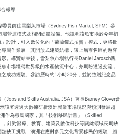
聯合報導
雪梨魚市場（Sydney Fish Market, SFM）參
導覽魚市場營運模式及相關硬體設備。他說明該魚市場於今年初
流」設計，引入數位化的「荷蘭鐘式拍賣」模式，更將批
於專屬作業層；其開放式建築結構，讓上層零售區的遊客
覽結束後，雪梨魚市場執行長Daniel Jarosch親
梨魚市場堪稱世界級的水產物流中心，亦期盼透過交流，
693
+
348
+
1
+
之成功經驗。參訪歷時約1小時30分，並於致贈紀念品
鐘獎
綜合
熱門
兩岸藝苑天
Skills Australia, JSA）署長Barney Glover會
36
+
12
+
65
+
表示該署透過大數據研析澳洲就業市場現況與預測發展趨
兩岸道教文化交
海峽論壇專區
兩岸
作為移民國家，其「技術移民計畫」（Skilled
流專區
求導向移民」，針對醫療、教育、建築及數位科技等關鍵領域長期缺
面臨缺工挑戰，澳洲在應對多元文化背景移民的經驗，頗