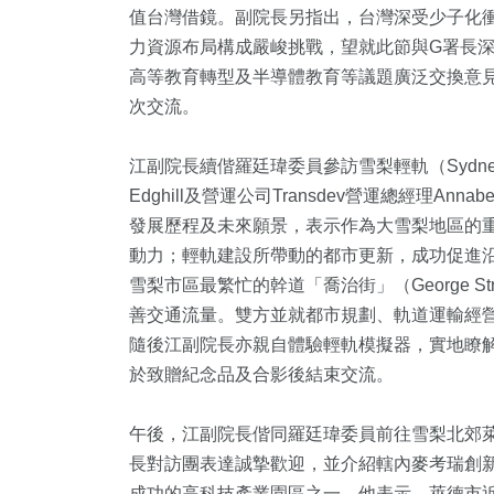
值台灣借鏡。副院長另指出，台灣深受少子化
力資源布局構成嚴峻挑戰，望就此節與G署長
高等教育轉型及半導體教育等議題廣泛交換意
次交流。
江副院長續偕羅廷瑋委員參訪雪梨輕軌（Sydney Li
Edghill及營運公司Transdev營運總經理Annab
發展歷程及未來願景，表示作為大雪梨地區的
動力；輕軌建設所帶動的都市更新，成功促進
雪梨市區最繁忙的幹道「喬治街」（George 
善交通流量。雙方並就都市規劃、軌道運輸經
隨後江副院長亦親自體驗輕軌模擬器，實地瞭
於致贈紀念品及合影後結束交流。
午後，江副院長偕同羅廷瑋委員前往雪梨北郊萊德市政府（
長對訪團表達誠摯歡迎，並介紹轄內麥考瑞創新園區
成功的高科技產業園區之一。他表示，萊德市