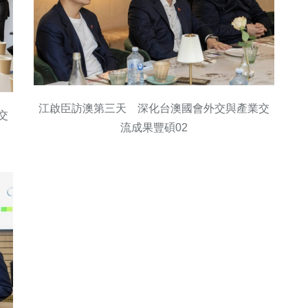
江啟臣訪澳第三天 深化台澳國會外交與產業交
交
流成果豐碩02