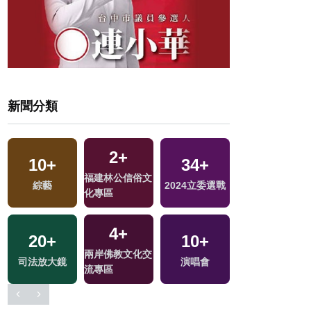
新聞分類
2
+
10
+
34
+
1639
+
福建林公信俗文
地
綜藝
2024立委選戰
生活
化專區
4
+
20
+
10
+
240
+
兩岸佛教文化交
司法放大鏡
演唱會
藝文
流專區