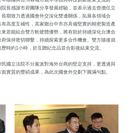
副院長感謝市府團隊分享發展經驗，並表示過去曾擔任立
，長期致力透過國會外交深化雙邊關係，拓展各領域合
具有高度互補性，其家鄉台中市亦具備堅實的精密製造產
未來若能結合雙方軟硬體優勢，將有助於持續深化台澳合
政府保持密切聯繫，持續探索更多合作機會。雙方隨後就
談歷時約1小時，於互贈紀念品並合影後結束交流。
華民國立法院不分黨派對海外台商的堅定支持，更透過與
方面實質的豐碩成果，為此次國會外交劃下圓滿句點。