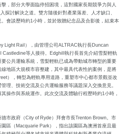
衝擊，部分大學面臨停招困境，這對國家長期競爭力與人
深入探討解決之道。雙方隨後針對產業落差、人才缺口、
見。會談歷時約1小時，並於致贈紀念品及合影後，結束本
ght Rail），由管理公司ALTRAC執行長Duncan
el Castledine等人接待。Edghill執行長首先介紹雪梨輕軌
重要公共運輸系統，雪梨輕軌已成為帶動城市轉型的重要
沿線地區大規模市容整建，其中最具代表性的案例，是將
Street），轉型為輕軌專用道路，重塑市中心都市景觀並改
營管理、技術交流及公共運輸服務等議題深入交換意見。
解其操作與系統運作。此次交流及體驗行程歷時約1小時，
City of Ryde）拜會市長Trenton Brown。市
（Macquarie Park），指出該園區為澳洲首座且最
近年積極與台灣各城市就半導體與科技創新產業交流經