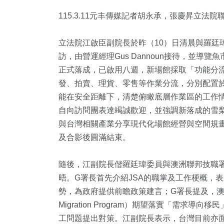
115.3.11元丰傳媒記者胡永承，張慶昇立法院
立法院江啟臣副院長於昨（10）日清晨與羅廷瑋委員前往
訪，由營運經理Gus Dannoun接待，並
正式落成，已啟用八週，新場館採取「功能分
發、拍賣、理貨、零售等作業分流，分別配置
能在安全距離下，清楚俯瞰底層作業區的工作情形。導
自向訪問團表達竭誠歡迎，並強調新落成的雪
7
+
411
+
15
+
168
+
1
+
與台灣相關產業分享現代化場館經營與空間規畫
論
旅遊
2024總統大選
運動
2023金
及合影後圓滿結束。
隨後，江副院長偕羅廷瑋委員與澳洲聯邦技職署（Jobs and 
3
+
637
+
539
+
晤。G署長首先介紹JSA的職掌及工作梗概，
視
文教
健康及醫療
勢，為政府提供前瞻政策建言；G署長提及，澳洲
Migration Program）期望落實「需
工問題提出對策。江副院長表示，台灣目前亦