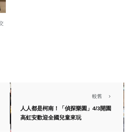
交
較舊
政治
生活
人人都是柯南！「偵探樂園」4/3開園
消費
財經及消費
旅遊
高虹安歡迎全國兒童來玩
年青農農產品行
身著十年前同套服裝
售暨將軍區洋香
出席十九甲匝道完工