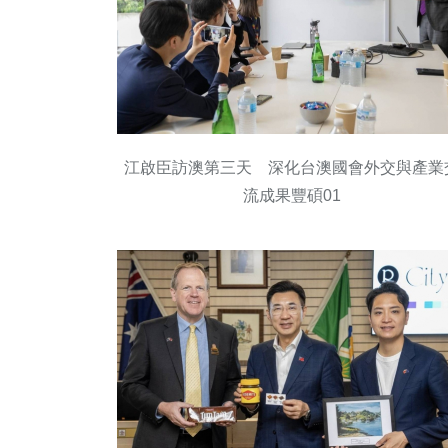
江啟臣訪澳第三天 深化台澳國會外交與產業
流成果豐碩01