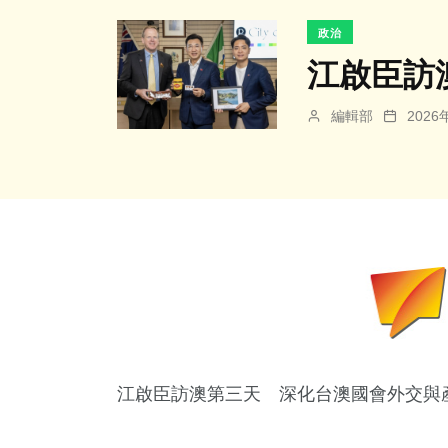
政治
江啟臣訪
編輯部
202
江啟臣訪澳第三天 深化台澳國會外交與