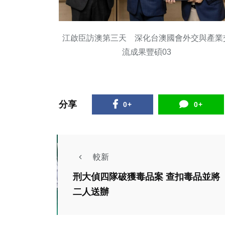
江啟臣訪澳第三天 深化台澳國會外交與產業
流成果豐碩03
分享
0+
0+
較新
刑大偵四隊破獲毒品案 查扣毒品並將
財經及
二人送辦
112
生活
財經及消費
銷展
OK便利商店正式駐