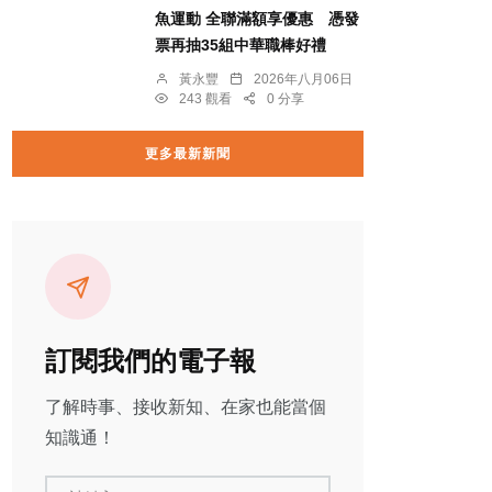
魚運動 全聯滿額享優惠 憑發
票再抽35組中華職棒好禮
黃永豐
2026年八月06日
243 觀看
0 分享
更多最新新聞
訂閱我們的電子報
了解時事、接收新知、在家也能當個
知識通！