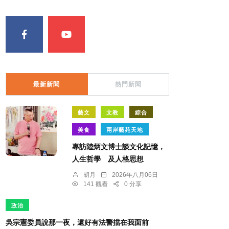
最新新聞
熱門新聞
藝文
文教
綜合
美食
兩岸藝苑天地
專訪陸炳文博士談文化記憶，
人生哲學 及人格思想
胡月
2026年八月06日
141 觀看
0 分享
政治
吳宗憲委員說那一夜，還好有法警擋在我面前