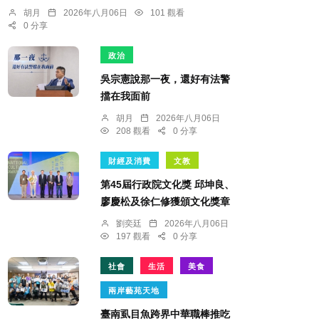
胡月
2026年八月06日
101 觀看
0 分享
政治
吳宗憲說那一夜，還好有法警
擋在我面前
胡月
2026年八月06日
208 觀看
0 分享
財經及消費
文教
第45屆行政院文化獎 邱坤良、
廖慶松及徐仁修獲頒文化獎章
劉奕廷
2026年八月06日
197 觀看
0 分享
社會
生活
美食
兩岸藝苑天地
臺南虱目魚跨界中華職棒推吃