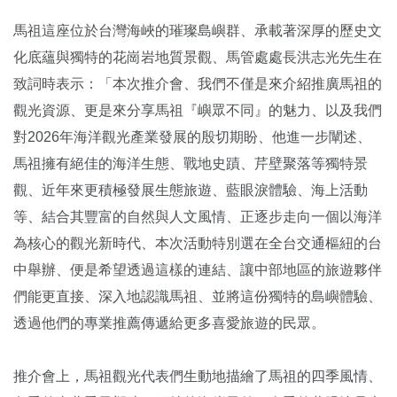
馬祖這座位於台灣海峽的璀璨島嶼群、承載著深厚的歷史文
化底蘊與獨特的花崗岩地質景觀、馬管處處長洪志光先生在
致詞時表示：「本次推介會、我們不僅是來介紹推廣馬祖的
觀光資源、更是來分享馬祖『嶼眾不同』的魅力、以及我們
對2026年海洋觀光產業發展的殷切期盼、他進一步闡述、
馬祖擁有絕佳的海洋生態、戰地史蹟、芹壁聚落等獨特景
觀、近年來更積極發展生態旅遊、藍眼淚體驗、海上活動
等、結合其豐富的自然與人文風情、正逐步走向一個以海洋
為核心的觀光新時代、本次活動特別選在全台交通樞紐的台
中舉辦、便是希望透過這樣的連結、讓中部地區的旅遊夥伴
們能更直接、深入地認識馬祖、並將這份獨特的島嶼體驗、
透過他們的專業推薦傳遞給更多喜愛旅遊的民眾。
推介會上，馬祖觀光代表們生動地描繪了馬祖的四季風情、