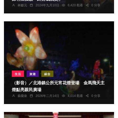
林獻元
2024年九月10日
6,420 觀看
0 分享
生活
旅遊
綜合
（影音）／北港鎮公所元宵花燈登場 金馬飛天主
燈點亮親民廣場
蘇榮泉
2026年二月14日
4,014 觀看
0 分享