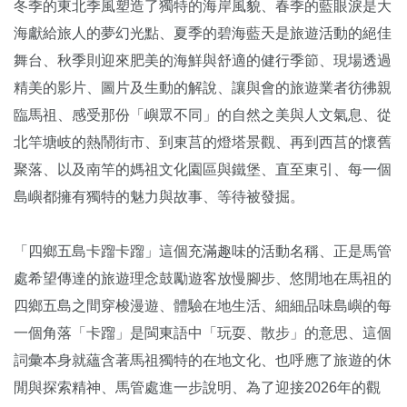
冬季的東北季風塑造了獨特的海岸風貌、春季的藍眼淚是大
海獻給旅人的夢幻光點、夏季的碧海藍天是旅遊活動的絕佳
舞台、秋季則迎來肥美的海鮮與舒適的健行季節、現場透過
精美的影片、圖片及生動的解說、讓與會的旅遊業者彷彿親
臨馬祖、感受那份「嶼眾不同」的自然之美與人文氣息、從
北竿塘岐的熱鬧街市、到東莒的燈塔景觀、再到西莒的懷舊
聚落、以及南竿的媽祖文化園區與鐵堡、直至東引、每一個
島嶼都擁有獨特的魅力與故事、等待被發掘。
「四鄉五島卡蹓卡蹓」這個充滿趣味的活動名稱、正是馬管
處希望傳達的旅遊理念鼓勵遊客放慢腳步、悠閒地在馬祖的
四鄉五島之間穿梭漫遊、體驗在地生活、細細品味島嶼的每
一個角落「卡蹓」是閩東語中「玩耍、散步」的意思、這個
詞彙本身就蘊含著馬祖獨特的在地文化、也呼應了旅遊的休
閒與探索精神、馬管處進一步說明、為了迎接2026年的觀