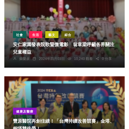
社會
生活
藝文
綜合
安仁家園發表院歌暨微電影 翁章梁呼籲各界關注
兒童權益
蘇榮泉
2024年四月03日
10,240 觀看
0 分享
健康及醫療
豐原醫院再創佳績！「台灣持續改善競賽」金塔、
銅塔雙殊榮！