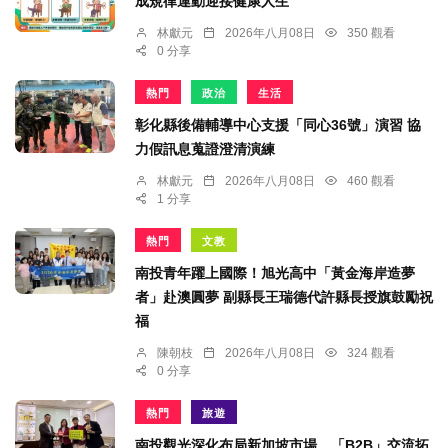
成規律運動迎接健康人生
林獻元
2026年八月08日
350 觀看
0 分享
熱門
政治
生活
彰化縣後備輔導中心支援「同心36號」演習 協
力假訊息蒐證澄清演練
林獻元
2026年八月08日
460 觀看
1 分享
熱門
文教
南投青年躍上國際！旭光高中「黃金海岸造夢
者」赴澳圓夢 副縣長王瑞德代許縣長授旗鼓勵祝
福
陳朝枝
2026年八月08日
324 觀看
0 分享
熱門
旅遊
南投觀光深化布局新加坡市場 「B2B」交流拓