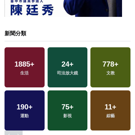
新聞分類
1885
+
24
+
778
+
專
生活
司法放大鏡
文教
190
+
75
+
11
+
運動
影視
綜藝