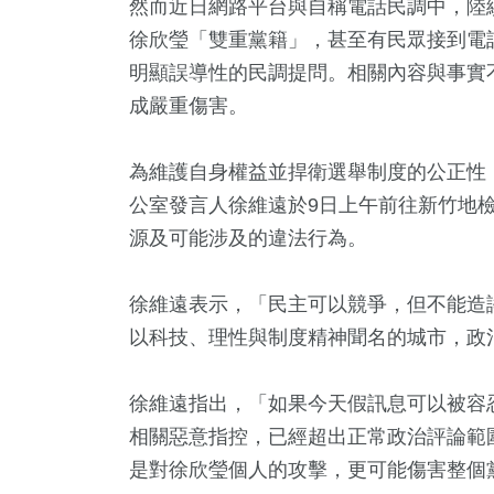
然而近日網路平台與自稱電話民調中，陸
徐欣瑩「雙重黨籍」，甚至有民眾接到電
明顯誤導性的民調提問。相關內容與事實
成嚴重傷害。
為維護自身權益並捍衛選舉制度的公正性
公室發言人徐維遠於9日上午前往新竹地
源及可能涉及的違法行為。
+
17
+
34
+
346
徐維遠表示，「民主可以競爭，但不能造
總統大選
2024立委選戰
影視
文教
以科技、理性與制度精神聞名的城市，政
徐維遠指出，「如果今天假訊息可以被容
130
+
293
相關惡意指控，已經超出正常政治評論範
藝文
健康及醫
是對徐欣瑩個人的攻擊，更可能傷害整個