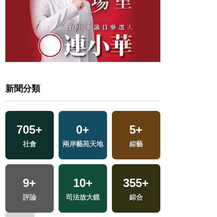
新聞分類
705
+
0
+
5
+
35
+
區
社會
兩岸藝苑天地
綜藝
兩岸
2
+
9
+
10
+
355
+
兩岸佛教文化交
評論
司法放大鏡
綜合
流專區