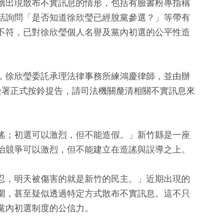
續出現散布不實訊息的情形，包括有臉書粉專指稱
話詢問「是否知道徐欣瑩已經脫黨參選？」等帶有
不符，已對徐欣瑩個人名譽及黨內初選的公平性造
，徐欣瑩委託承理法律事務所練鴻慶律師，並由辦
檢署正式按鈴提告，請司法機關釐清相關不實訊息來
1
+
+
86
+
178
+
6
+
謠；初選可以激烈，但不能造假。」新竹縣是一座
福建林公信俗文
運動
熱門
海峽論壇專
治競爭可以激烈，但不能建立在造謠與誤導之上。
化專區
19
+
忍，明天被傷害的就是新竹的民主。」近期出現的
+
0
+
564
+
5
+
圍，甚至疑似透過特定方式散布不實訊息。這不只
兩岸道教文化交
療
2023金鐘獎
政治
演唱會
流專區
黨內初選制度的公信力。