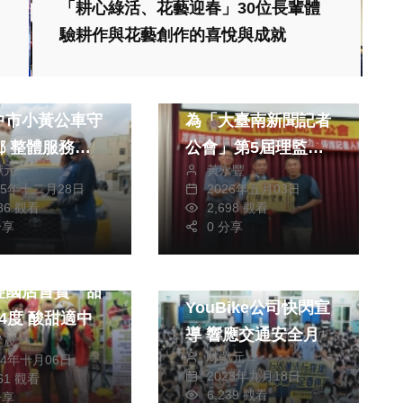
「耕心綠活、花藝迎春」30位長輩體
生活
社會
生活
驗耕作與花藝創作的喜悅與成就
綜合
萬班次溫馨接
台南市副市長姜淋煌
中市小黃公車守
為「大臺南新聞記者
務滿
公會」第5屆理監事
獻元
黃永豐
破9成
及幹部授證
25年十二月28日
2026年五月03日
健康及醫療
086 觀看
2,698 觀看
分享
0 分享
社會
福首批空運青森
太平警分局結合
經國店首賣 甜
YouBike公司快閃宣
4度 酸甜適中
導 響應交通安全月
從茂
林獻元
24年十月06日
2023年九月18日
561 觀看
6,239 觀看
分享