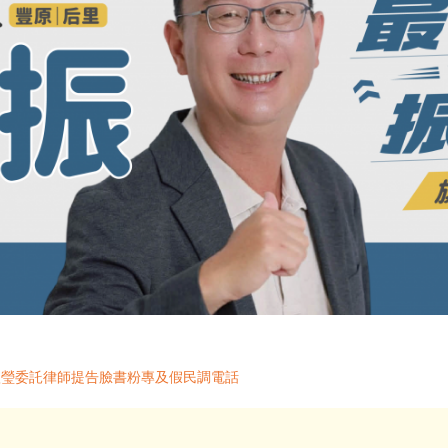
欣瑩委託律師提告臉書粉專及假民調電話