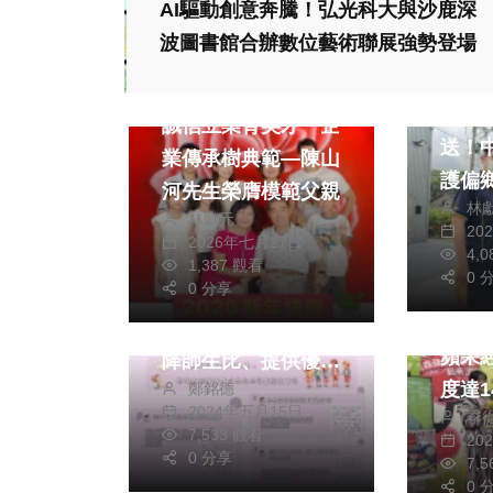
AI驅動創意奔騰！弘光科大與沙鹿深
政治
波圖書館合辦數位藝術聯展強勢登場
旅遊
政治
生活
33
誠信立業育英才 企
送！
業傳承樹典範—陳山
護偏鄉 整體服
河先生榮膺模範父親
林
意度
林獻元
20
2026年七月27日
生活
4,
文教
1,387 觀看
0 
綜合
0 分享
新竹市公共化幼兒園
家樂
招生在即 高虹安：
蘋果
降師生比、提供優質
度達1
鄭銘德
教保服務
2024年五月15日
季
7,533 觀看
20
0 分享
7,
0 