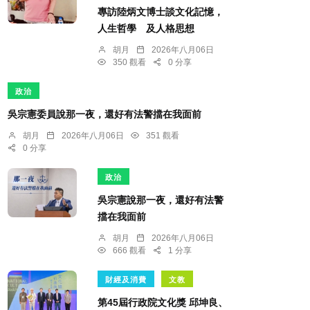
專訪陸炳文博士談文化記憶，
人生哲學 及人格思想
胡月
2026年八月06日
350 觀看
0 分享
政治
吳宗憲委員說那一夜，還好有法警擋在我面前
胡月
2026年八月06日
351 觀看
0 分享
政治
吳宗憲說那一夜，還好有法警
擋在我面前
胡月
2026年八月06日
666 觀看
1 分享
財經及消費
文教
第45屆行政院文化獎 邱坤良、