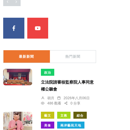
最新新聞
熱門新聞
政治
立法院請審核監察院人事同意
權公聽會
胡月
2026年八月06日
486 觀看
0 分享
藝文
文教
綜合
美食
兩岸藝苑天地