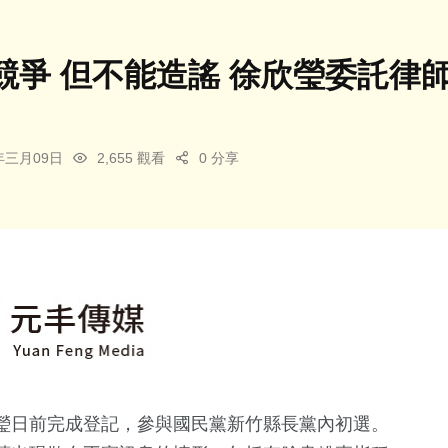
競爭 但不能造謠 徐欣瑩委託律
6年三月09日
2,655 觀看
0 分享
瑩日前完成登記，參與國民黨新竹縣長黨內初選。