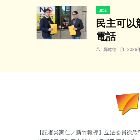
政治
民主可以
電話
鄭銘德
202
【記者吳家仁／新竹報導】立法委員徐欣