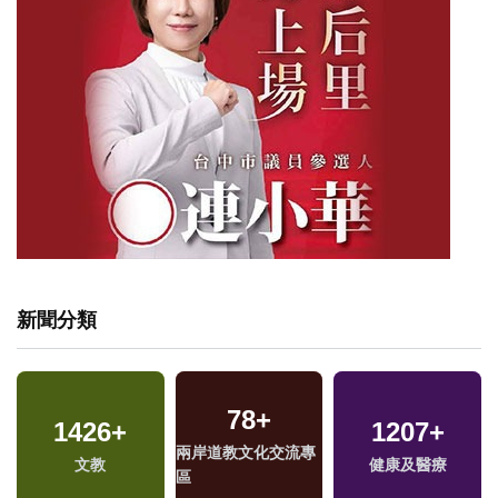
新聞分類
78
+
1426
+
1207
+
兩岸道教文化交流專
文教
健康及醫療
區