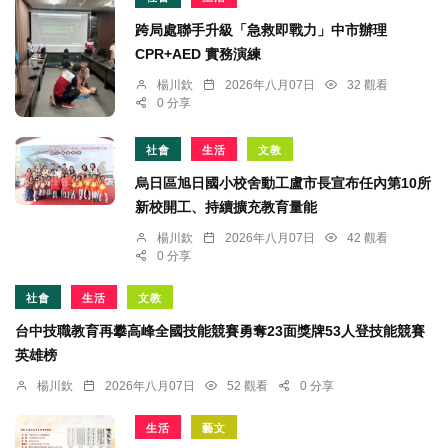
跨局處聯手升級「急救即戰力」中市辦理
CPR+AED 實務演練
楊川欽
2026年八月07日
32 觀看
0 分享
社會
生活
文教
烏日區旭日國小校舍動工盧市長宣布任內第10所
新校開工、持續擴充教育量能
楊川欽
2026年八月07日
42 觀看
0 分享
社會
生活
文教
台中技職教育再攀高峰全國技能競賽勇奪23面獎牌53人登技能競賽
英雄榜
楊川欽
2026年八月07日
52 觀看
0 分享
生活
藝文