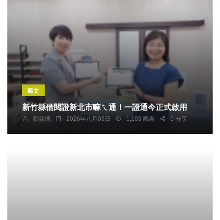
藝文
新竹縣借閱證新北市嘛ㄟ通！一證通今正式啟用
鄭銘德
2026年八月03日
1,103 觀看
0 分享