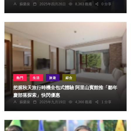
蘇榮泉
2025年四月26日
8,363 觀看
0 分享
熱門
生活
旅遊
綜合
把握秋天旅行時機全包式體驗 阿里山賓館推「鄒年
慶部落探索」快閃優惠
蘇榮泉
2025年九月19日
4,366 觀看
1 分享