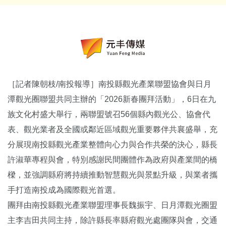
［記者陳朝枝/南投報導］南投縣觀光產業聯盟協會與日月
潭觀光圈聯盟共同主辦的「2026新春團拜活動」，6日在九
族文化村盛大舉行，兩聯盟號召56個縣內觀光公、協會代
表、觀光業者及全國或鄰近區域觀光重要夥伴共襄盛舉，充
分展現南投縣觀光產業整體向心力與合作共榮的決心，縣長
許淑華專程與會，特別感謝民間團體作為政府與產業間的橋
樑，並強調縣府將持續推動智慧觀光與景點升級，與業者攜
手打造南投成為國際觀光首選。
團拜由南投縣觀光產業聯盟理事長魏振宇、日月潭觀光圈盟
主李吉田共同主持，除許縣長率縣府觀光處團隊與會，交通