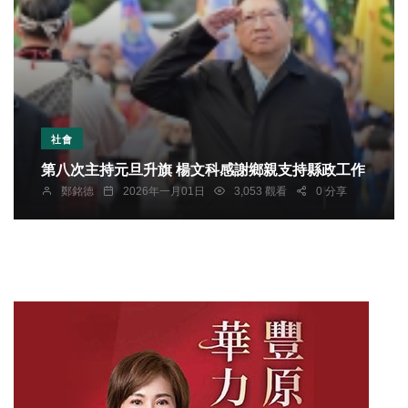
社會
第八次主持元旦升旗 楊文科感謝鄉親支持縣政工作
鄭銘德
2026年一月01日
3,053 觀看
0 分享