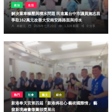
政治
生活
解決重車輾壓與積水問題 民進黨台中市議員施志昌
爭取162萬元改善大安南安路路面與排水
林獻元
2026年七月20日
1,328 觀看
0 分享
熱門
社會
藝文
綜合
新港奉天宮第四屆「新港媽祖心‧藝術國際情」 藝
窺新境繪畫徵圖頒獎展出