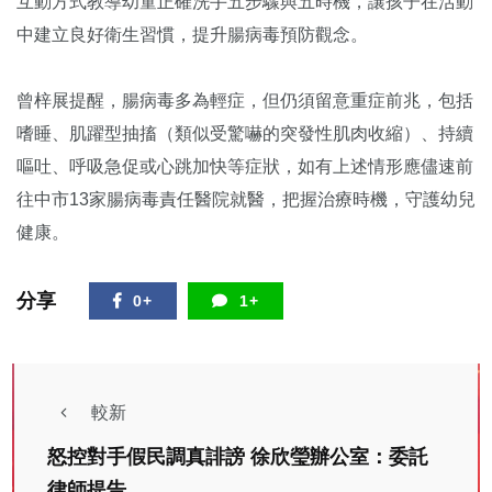
互動方式教導幼童正確洗手五步驟與五時機，讓孩子在活動
中建立良好衛生習慣，提升腸病毒預防觀念。
曾梓展提醒，腸病毒多為輕症，但仍須留意重症前兆，包括
嗜睡、肌躍型抽搐（類似受驚嚇的突發性肌肉收縮）、持續
嘔吐、呼吸急促或心跳加快等症狀，如有上述情形應儘速前
往中市13家腸病毒責任醫院就醫，把握治療時機，守護幼兒
健康。
分享
0+
1+
較新
怒控對手假民調真誹謗 徐欣瑩辦公室：委託
律師提告