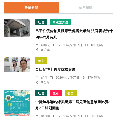
最新新聞
熱門新聞
社會
司法放大鏡
男子性侵偷拍又餵毒致傳播女暴斃 法官審後判十
四年六月徒刑
林獻元
2026年八月07日
186 觀看
0 分享
藝文
吳日勤博士再度韓國參展
胡月
2026年八月07日
170 觀看
0 分享
社會
生活
藝文
中捷跨界聯名綠美圖第二屆兒童創意繪畫比賽8
月7日熱烈開跑
楊川欽
2026年八月07日
205 觀看