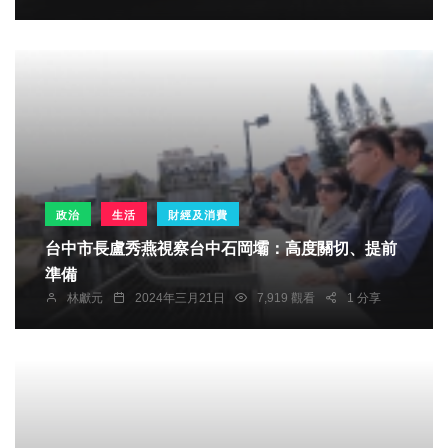
政治
生活
財經及消費
台中市長盧秀燕視察台中石岡壩：高度關切、提前
準備
林獻元
2024年三月21日
7,919 觀看
1 分享