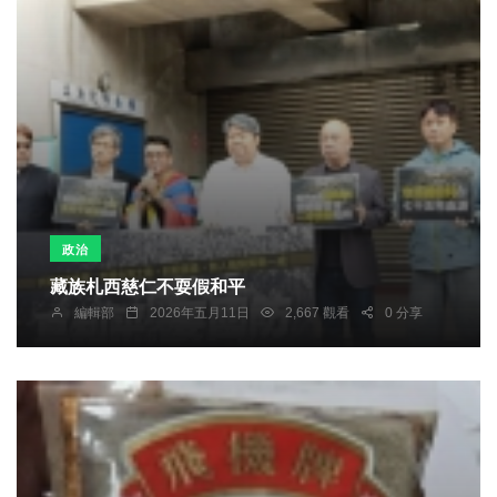
政治
藏族札西慈仁不耍假和平
編輯部
2026年五月11日
2,667 觀看
0 分享