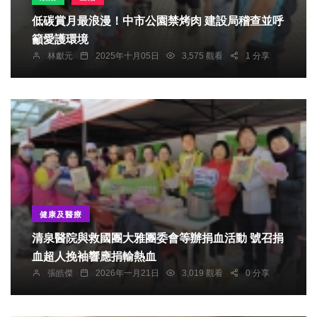
低碳賞月最浪漫！中市公園禁烤肉 建設局稽查並呼
籲愛護環境
林獻元
2025年十月05日
3,575 觀看
1 分享
健康及醫療
清泉醫院與救國團大雅團委會等辦捐血活動 號召捐
血超人挽袖響應捐輸熱血
張皓傑
2026年一月21日
3,019 觀看
0 分享