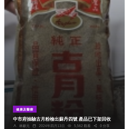
健康及醫療
中市府抽驗古月粉檢出蘇丹四號 產品已下架回收
林獻元
2024年四月13日
5,562 觀看
0 分享