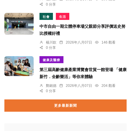
0 分享
社會
生活
中市自由一期立體停車場父親節分享評價送史努
比授權好禮
楊川欽
2026年八月07日
146 觀看
0 分享
健康及醫療
第三屆高齡健康產業博覽會世貿一館登場 「健康
新竹．全齡樂活」等你來體驗
鄭銘德
2026年八月07日
204 觀看
0 分享
更多最新新聞