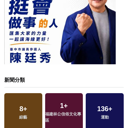
新聞分類
1
+
8
+
136
+
福建林公信俗文化專
綜藝
運動
區