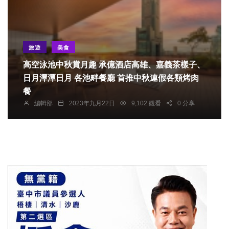
旅遊
美食
高空泳池中秋賞月趣 承億酒店高雄、嘉義茶樣子、
日月潭潭日月 各池畔餐廳 首推中秋連假各類烤肉
餐
編輯部
2023年九月22日
9,102 觀看
0 分享