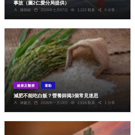
事故（圖2仁愛分局提供）
陳朝枝
2026年七月07日
1,222 觀看
0 分享
健康及醫療
運動
減肥不能吃白飯？營養師揭3個常見迷思
林獻元
2026年一月19日
2,816 觀看
1 分享