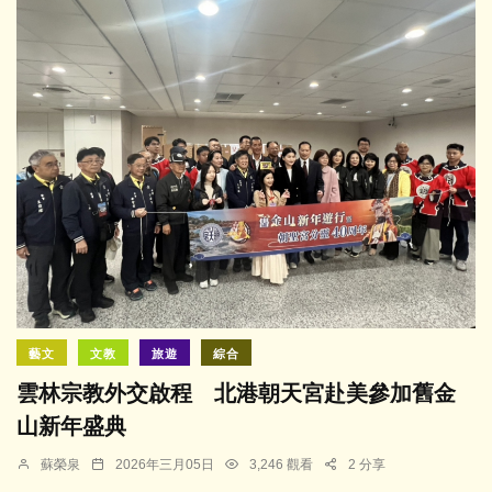
藝文
文教
旅遊
綜合
雲林宗教外交啟程 北港朝天宮赴美參加舊金
山新年盛典
蘇榮泉
2026年三月05日
3,246 觀看
2 分享