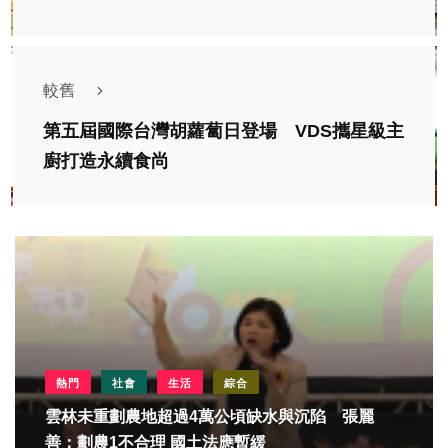
較舊
第五屆國際台灣胡蘿蔔日登場 VDS攜星級主
廚打造永續食尚
熱門
社會
生活
綜合
雲林未重劃農地超過4萬公頃缺水與沉陷 張麗
善：劃農1不合理 國土法應暫緩