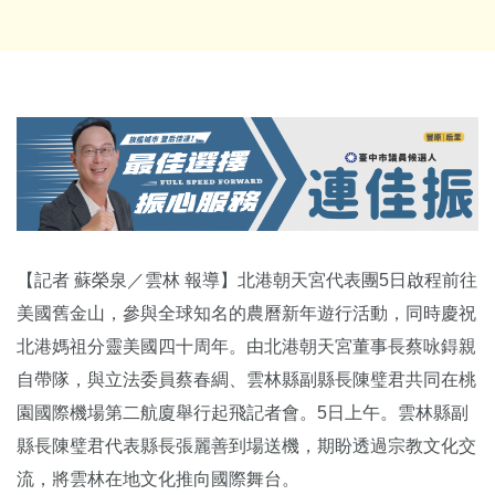
【記者 蘇榮泉／雲林 報導】北港朝天宮代表團5日啟程前往
美國舊金山，參與全球知名的農曆新年遊行活動，同時慶祝
北港媽祖分靈美國四十周年。由北港朝天宮董事長蔡咏鍀親
自帶隊，與立法委員蔡春綢、雲林縣副縣長陳璧君共同在桃
園國際機場第二航廈舉行起飛記者會。5日上午。雲林縣副
縣長陳璧君代表縣長張麗善到場送機，期盼透過宗教文化交
流，將雲林在地文化推向國際舞台。