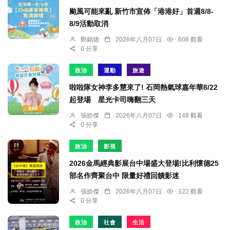
颱風可能來亂 新竹市宣佈「港港好」首週8/8-
8/9活動取消
鄭銘德
2026年八月07日
608 觀看
0 分享
政治
運動
旅遊
啦啦隊女神李多慧來了! 石岡熱氣球嘉年華8/22
起登場 星光卡司嗨翻三天
張皓傑
2026年八月07日
148 觀看
0 分享
政治
影視
2026金馬經典影展台中場盛大登場!比利懷德25
部名作齊聚台中 限量好禮回饋影迷
張皓傑
2026年八月07日
122 觀看
0 分享
政治
社會
生活