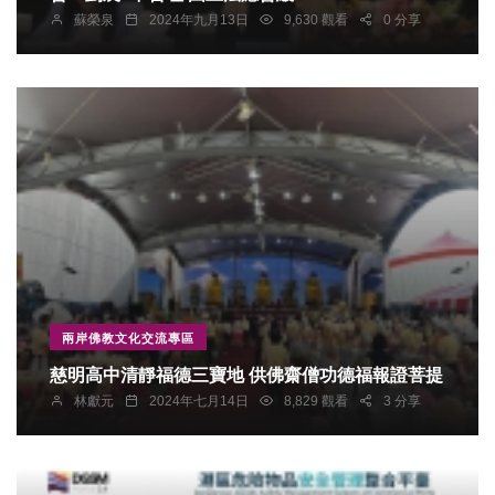
蘇榮泉
2024年九月13日
9,630 觀看
0 分享
兩岸佛教文化交流專區
慈明高中清靜福德三寶地 供佛齋僧功德福報證菩提
林獻元
2024年七月14日
8,829 觀看
3 分享