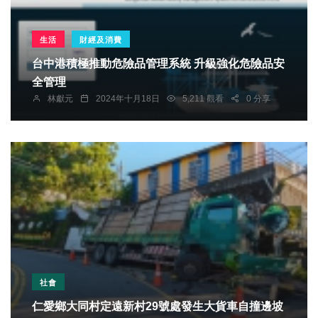
生活
財經及消費
台中港積極推動危險品管理系統 升級強化危險品安
全管理
林獻元
2024年十月18日
5,211 觀看
0 分享
社會
仁愛鄉大同村定遠新村29號處發生大貨車自撞邊坡