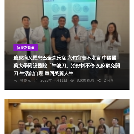
健康及醫療
糖尿病又罹患巴金森氏症 六旬翁苦不堪言 中國醫
藥大學附設醫院「神波刀」治好抖不停 免麻醉免開
刀 生活能自理 重回美麗人生
林獻元
2023年十月11日
8,630 觀看
2 分享