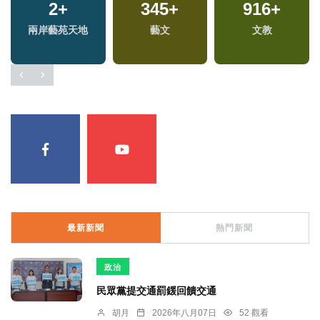
2
+
345
+
916
+
專
兩岸藝苑天地
藝文
文教
最新新聞
熱門新聞
政治
民眾黨提交通罰鍰回饋交通
胡月
2026年八月07日
52 觀看