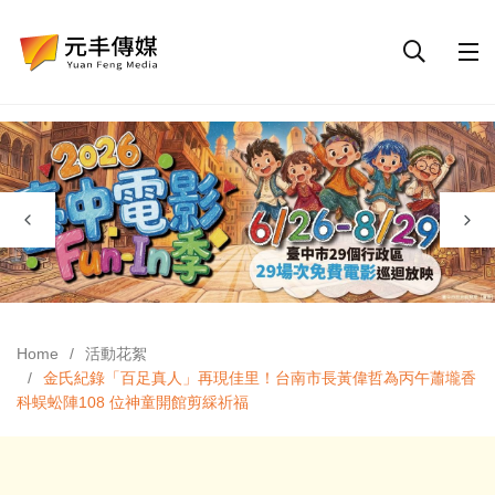
Home
活動花絮
金氏紀錄「百足真人」再現佳里！台南市長黃偉哲為丙午蕭壠香
科蜈蚣陣108 位神童開館剪綵祈福