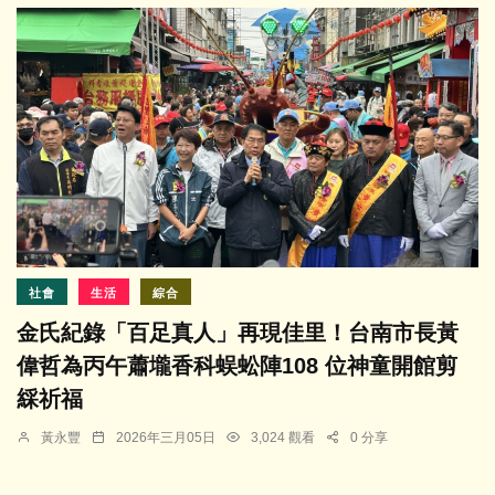
社會
生活
綜合
金氏紀錄「百足真人」再現佳里！台南市長黃
偉哲為丙午蕭壠香科蜈蚣陣108 位神童開館剪
綵祈福
黃永豐
2026年三月05日
3,024 觀看
0 分享