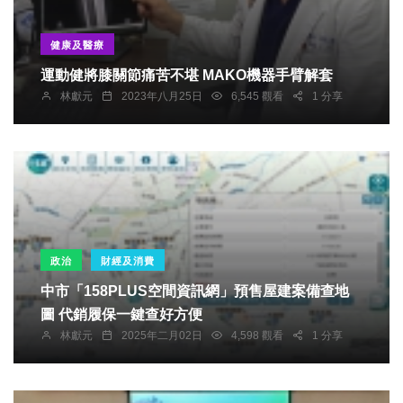
健康及醫療
運動健將膝關節痛苦不堪 MAKO機器手臂解套
林獻元
2023年八月25日
6,545 觀看
1 分享
政治
財經及消費
中市「158PLUS空間資訊網」預售屋建案備查地
圖 代銷履保一鍵查好方便
林獻元
2025年二月02日
4,598 觀看
1 分享