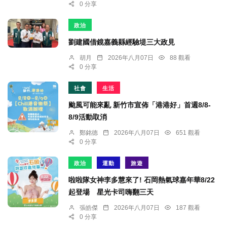
0 分享
政治
劉建國借鏡嘉義縣經驗堤三大政見
胡月
2026年八月07日
88 觀看
0 分享
社會
生活
颱風可能來亂 新竹市宣佈「港港好」首週8/8-
8/9活動取消
鄭銘德
2026年八月07日
651 觀看
0 分享
政治
運動
旅遊
啦啦隊女神李多慧來了! 石岡熱氣球嘉年華8/22
起登場 星光卡司嗨翻三天
張皓傑
2026年八月07日
187 觀看
0 分享