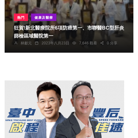
熱門
健康及醫療
狂賀!新北醫療院所6項防癌第一、市聯醫BC型肝炎
篩檢區域醫院第一
林獻元
2023年八月23日
7,646 觀看
0 分享