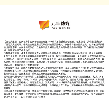
【記者黃永豐／台南報導】台南市佳里金唐殿3年1科「蕭壠香科五朝王醮」隆重登場，其中最受矚目的
「百足真人蜈蚣陣」今天在金唐殿廟埕前舉行開館暨請王儀式，象徵香科醮典正式啟動，也為後續千歲爺
遶境揭開序幕，台南市長黃偉哲、立委陳亭妃及謝龍介等人為丙午蕭壠香科蜈蚣陣108 位神童開館剪綵祈
福，場面鑼鼓喧天相當熱鬧。
市長黃偉哲表示，佳里金唐殿百足真人蜈蚣陣結合宗教信仰、民俗藝陣與地方生活記憶，是大台南難得一
見的文化景觀，更是蕭壠香科最具辨識度的文化象徵。蜈蚣陣以108節串聯、全長逾201公尺的規模創下金
氏世界紀錄，隊伍由108位孩童組成，分別扮演36天罡、72地煞等星君神將，象徵天界星宿護佑人間、驅
瘟除煞。蜈蚣陣出巡時步伐整齊、氣勢磅礡，沿途分送平安糖，傳遞祝福與喜氣，也展現佳里地區深厚的
陣頭工藝、服飾彩繪與社群動員能量。
市長黃偉哲指出，蕭壠香科是佳里地區3年1度的重要宗教盛事，凝聚庄頭情感與共同記憶，歡迎市民朋友
把握機會走入佳里，感受傳統王醮的文化底蘊與人情溫度。特別肯定金唐殿長期投入藝陣傳承，從排練、
裝束到行進秩序皆要求嚴謹，讓傳統在當代延續並被更多人看見。
副市長兼代理民政局長姜淋煌說，蕭壠香科遶境將於3月6日至8日展開，出巡範圍涵蓋佳里、七股、將軍
及西港等地，行經17角頭、24村庄，象徵神明巡察境內、鎮煞安境、庇佑合境平安；並於3月11日舉行重
頭戲「送王」燒王船儀式，寓意送瘟出境、消災解厄，為3年1科平安醮典畫下圓滿句點。市府將與廟方及
相關單位保持聯繫，協助活動期間的交通疏導、秩序維持與安全整備，讓香科科儀在尊重傳統的前提下順
利圓滿。
佳里金唐殿主委黃維明呼籲，遶境與送王期間預期人潮踴躍，請民眾配合交通管制與現場動線引導，照顧
隨行孩童、避免推擠，並呼籲市民朋友共同維護環境整潔與參與品質，讓傳統儀式在安全、有序的氛圍中
展現文化之美，一起迎接3年1度的平安盛會。