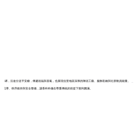
、氣勢磅礡，沿途分送平安糖，傳遞祝福與喜氣，也展現佳里地區深厚的陣頭工藝、服飾彩繪與社群動員能量。
的交通疏導、秩序維持與安全整備，讓香科科儀在尊重傳統的前提下順利圓滿。