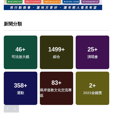
新聞分類
46
+
1499
+
25
+
司法放大鏡
綜合
演唱會
83
+
358
+
2
+
兩岸道教文化交流專
運動
2023金鐘獎
區