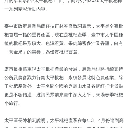
汁的早春珍品~太平枇杷上市了，同時公布2026太平枇杷節
一系列精彩活動內容。
臺中市政府農業局簡任技正林春良致詞表示，太平是全臺枇
杷首屈一指的重要產區，現在是枇杷產季，臺中市太平區種
植的枇杷果形碩大、色澤澄黃、果肉綿密多汁又香甜，向有
「黃金果」的美譽，為優質枇杷首選。
盧市長相當重視太平枇杷產業的發展，農業局也將持續支持
公所及農會戮力行銷太平枇杷，永續發展此特色農產業。除
了枇杷產業外，太平名聞全國的秀麗山水及各網紅打卡景點
更是不容錯過，邀請民眾前來臺中深入太平，來場春季枇杷
小旅行。
太平區長陳柏宏說明，太平枇杷產季在每年3、4月份達到高