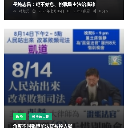
長施志昌：絕不姑息、挑戰民主法治底線
林獻元
2026年七月06日
2,151 觀看
0 分享
政治
司法放大鏡
角度不同張靜前法官被控入獄