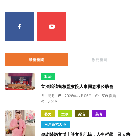
最新新聞
熱門新聞
政治
立法院請審核監察院人事同意權公聽會
胡月
2026年八月06日
509 觀看
0 分享
藝文
文教
綜合
美食
兩岸藝苑天地
專訪陸炳文博士談文化記憶，人生哲學 及人格