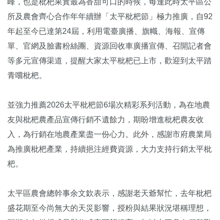
峰，也是枇杷果實最為香甜可口的時候，每逢此時太平區公
所及農會齊心合作年年續辦「太平枇杷節」極力推廣，自92
年起至今已達第24屆，利用電臺廣播、旗幟、海報、宣傳
單、官網及臉書粉絲團、資源回收車廣播宣傳、召開記者會
等多元宣傳渠道，提醒大家太平枇杷已上市，歡迎到太平踏
青嚐枇杷。
並強力推薦2026太平枇杷節6場次精彩系列活動，為在地農
友與枇杷農產品宣傳行銷不遺餘力，期盼增進枇杷農友收
入，為行銷在地農產業盡一份心力。此外，感謝市府農業局
為推廣枇杷產業，持續挹注經費資源，大力支持行銷太平枇
杷。
太平區農會總幹事余文欽表示，感謝老天爺幫忙，去年枇杷
盛花期至今尚無大的天災影響，授粉與結果狀況堪稱理想，