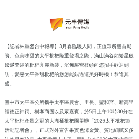
【記者林重鎣台中報導】3月春臨暖人間，正值眾所翹首期
盼、色美味甜的太平枇杷隆重登場之際，滿山滿谷如繁星般
綴滿套袋的枇杷亮麗新裝，沉甸壓彎枝頭向您招手歡迎到
訪，愛戀太平香甜枇杷的您怎能錯過這美好時機！恭逢其
盛。
臺中市太平區公所攜手太平區農會、里長、聖和宮、新高里
福德正神祠、樹孝商圈以及眾嘉賓，於5日上午10時30分在
太平枇杷產量之冠的大湖桶枇杷園舉辦「2026太平枇杷節
活動記者會」，正式對外宣告果實色澤金黃、質地細膩又多