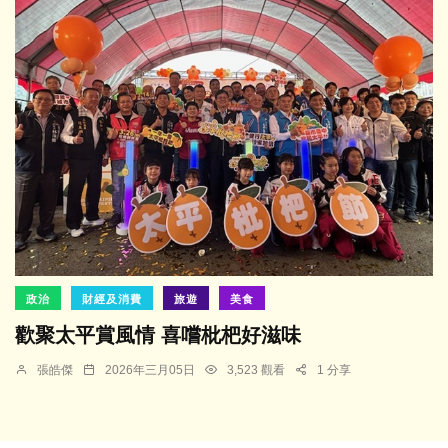
政治
財經及消費
旅遊
美食
歡聚太平賞風情 喜嚐枇杷好滋味
張皓傑
2026年三月05日
3,523 觀看
1 分享