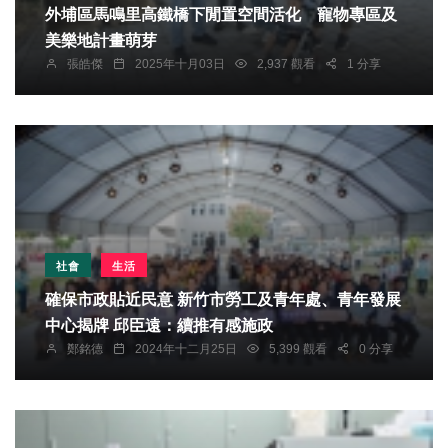
外埔區馬鳴里高鐵橋下閒置空間活化 寵物專區及
美樂地計畫萌芽
張皓傑
2025年十月03日
2,937 觀看
1 分享
社會
生活
確保市政貼近民意 新竹市勞工及青年處、青年發展
中心揭牌 邱臣遠：續推有感施政
鄭銘德
2024年十二月25日
5,399 觀看
0 分享