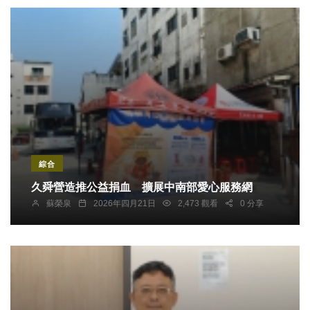
綜合
久舜營造推公益捐血 擴展中南部愛心服務網
蘇榮泉
2026年四月21日
2,473 觀看
0 分享