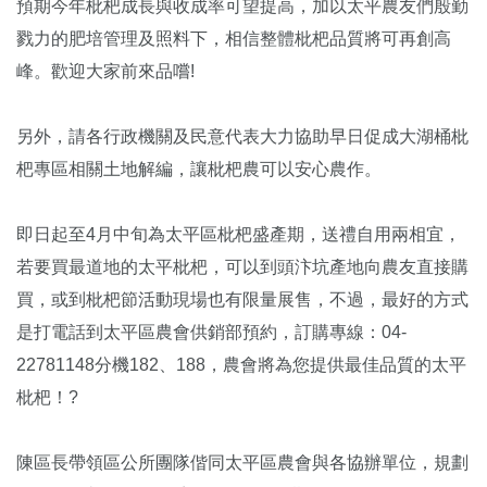
預期今年枇杷成長與收成率可望提高，加以太平農友們殷勤
戮力的肥培管理及照料下，相信整體枇杷品質將可再創高
峰。歡迎大家前來品嚐!
另外，請各行政機關及民意代表大力協助早日促成大湖桶枇
杷專區相關土地解編，讓枇杷農可以安心農作。
即日起至4月中旬為太平區枇杷盛產期，送禮自用兩相宜，
若要買最道地的太平枇杷，可以到頭汴坑產地向農友直接購
買，或到枇杷節活動現場也有限量展售，不過，最好的方式
是打電話到太平區農會供銷部預約，訂購專線：04-
22781148分機182、188，農會將為您提供最佳品質的太平
枇杷！?
陳區長帶領區公所團隊偕同太平區農會與各協辦單位，規劃