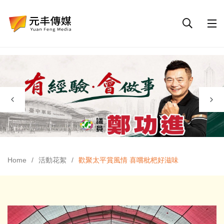
Home
活動花絮
歡聚太平賞風情 喜嚐枇杷好滋味