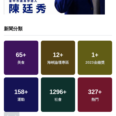
新聞分類
65
+
12
+
1
+
美食
海峽論壇專區
2023金鐘獎
158
+
1296
+
327
+
兩
運動
社會
熱門
區