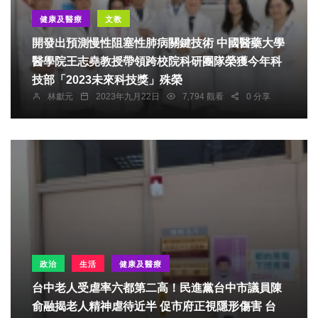
健康及醫療
文教
開發出預測慢性阻塞性肺病關鍵技術 中國醫藥大學
醫學院王志堯教授帶領跨校院科研團隊榮獲今年科
技部「2023未來科技獎」殊榮
林獻元
2023年九月22日
7,794 觀看
0 分享
政治
生活
健康及醫療
台中老人受虐率六都第二高！民進黨台中市議員陳
俞融揭老人精神虐待近半 促市府正視隱形傷害 台