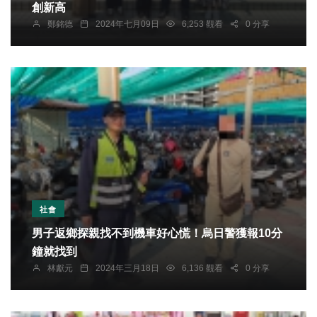
創新高
鄭銘德
2024年七月09日
6,253 觀看
0 分享
社會
男子返鄉探親找不到機車好心慌！烏日警獲報10分
鐘就找到
林獻元
2024年三月18日
6,136 觀看
0 分享