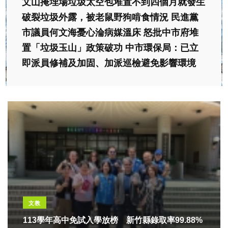
文山掩埋場垃圾太空包堆置不到四個月就發生
破裂垃圾外露，被老鼠野狗啃食情況 民進黨
市議員何文海憂心淪病媒溫床 怒批中市府堆
置「垃圾玉山」政策破功 中市環保局：已立
即派員修補及加固、加派巡檢避免影響環境
文教
113學年高中免試入學放榜 新竹縣錄取率99.88%