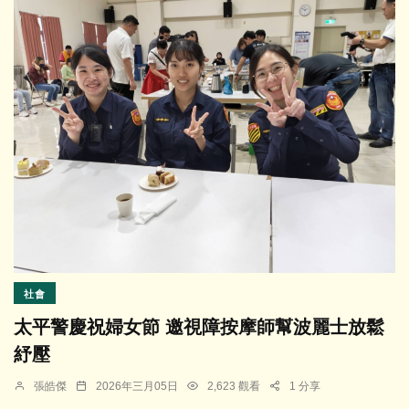
社會
太平警慶祝婦女節 邀視障按摩師幫波麗士放鬆
紓壓
張皓傑
2026年三月05日
2,623 觀看
1 分享