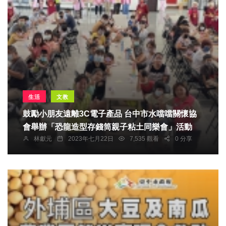
生活
文教
鼓勵小朋友遠離3C電子產品 台中市水噹噹關懷協
會舉辦「恐龍造型存錢筒親子粘土同樂會」活動
林獻元
2023年七月22日
7,535 觀看
0 分享