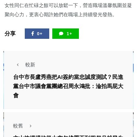
女性同仁在忙碌之餘可以放鬆一下，營造職場溫馨氛圍並凝
聚向心力，更衷心期許她們在職場上持續發光發熱。
分享
0+
1+
較新
台中市長盧秀燕把AI簽約當忠誠度測試？民進
黨台中市議會黨團總召周永鴻批：淪拍馬屁大
會
較舊