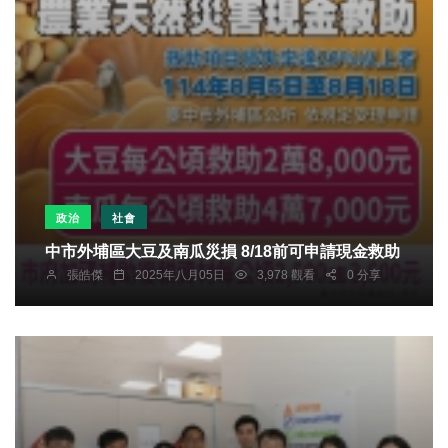
政治
社會
中市外埔區大豆及南瓜災損 8/18前可申請現金救助
張皓傑
2025年八月05日
3,978 觀看
0 分享