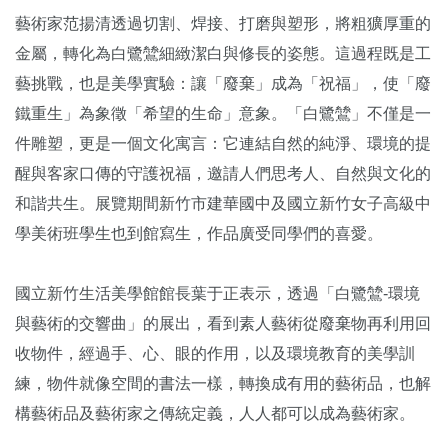
藝術家范揚清透過切割、焊接、打磨與塑形，將粗獷厚重的
金屬，轉化為白鷺鷥細緻潔白與修長的姿態。這過程既是工
藝挑戰，也是美學實驗：讓「廢棄」成為「祝福」，使「廢
鐵重生」為象徵「希望的生命」意象。「白鷺鷥」不僅是一
件雕塑，更是一個文化寓言：它連結自然的純淨、環境的提
醒與客家口傳的守護祝福，邀請人們思考人、自然與文化的
和諧共生。展覽期間新竹市建華國中及國立新竹女子高級中
學美術班學生也到館寫生，作品廣受同學們的喜愛。
國立新竹生活美學館館長葉于正表示，透過「白鷺鷥-環境
與藝術的交響曲」的展出，看到素人藝術從廢棄物再利用回
收物件，經過手、心、眼的作用，以及環境教育的美學訓
練，物件就像空間的書法一樣，轉換成有用的藝術品，也解
構藝術品及藝術家之傳統定義，人人都可以成為藝術家。