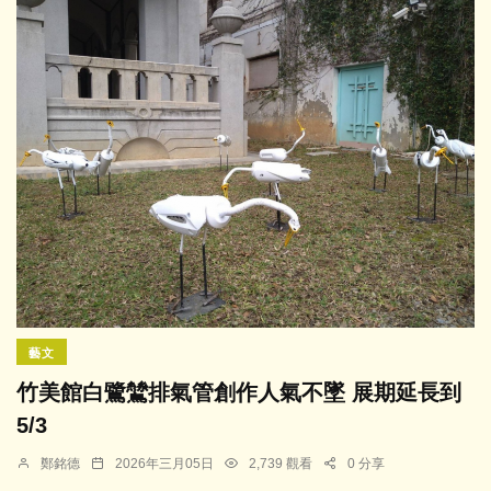
藝文
竹美館白鷺鷥排氣管創作人氣不墜 展期延長到
5/3
鄭銘德
2026年三月05日
2,739 觀看
0 分享