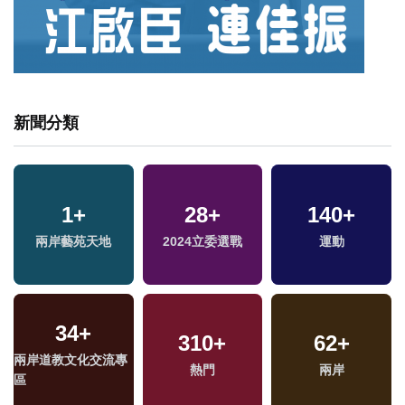
新聞分類
1
9
+
+
578
28
+
+
140
14
+
+
兩岸藝苑天地
演唱會
2024立委選戰
綜合
運動
評論
34
+
4
+
19
+
310
+
509
62
+
+
兩岸道教文化交流專
兩岸佛教文化交流專
司法放大鏡
熱門
健康及醫療
兩岸
區
區