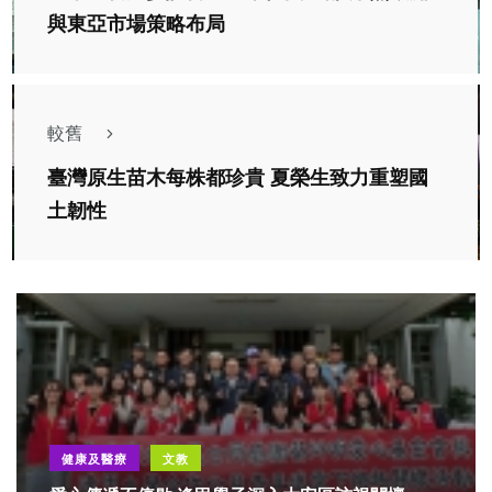
與東亞市場策略布局
較舊
臺灣原生苗木每株都珍貴 夏榮生致力重塑國
土韌性
健康及醫療
文教