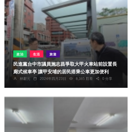
政治
生活
旅遊
民進黨台中市議員施志昌爭取大甲火車站前設置長
廊式候車亭 讓甲安埔的居民搭乘公車更加便利
林獻元
2024年四月23日
8,385 觀看
0 分享