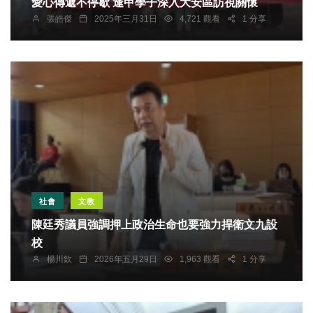
愛心傳遞不停歇 逢甲學子深入大安區訪視關懷
張皓傑
2025年三月31日
4,721 觀看
1 分享
社會
文教
陳廷秀議員強調押上政治生命也要強力捍衛文九設
校
楊川欽
2026年五月29日
1,963 觀看
1 分享