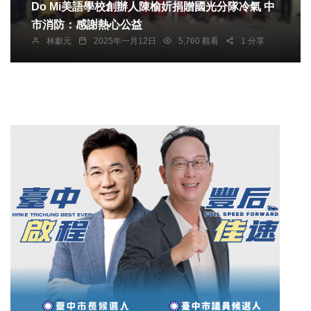
Do Mi美語學校創辦人陳榆妡捐贈國光分隊冷氣 中
市消防：感謝熱心公益
林獻元
2025年一月12日
5,760 觀看
1 分享