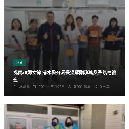
社會
祝賀38婦女節 清水警分局長溫馨贈玫瑰及香氛皂禮
盒
林獻元
2024年三月07日
5,961 觀看
0 分享