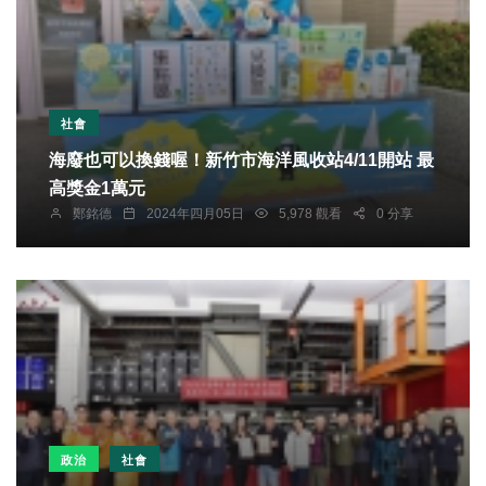
社會
海廢也可以換錢喔！新竹市海洋風收站4/11開站 最
高獎金1萬元
鄭銘德
2024年四月05日
5,978 觀看
0 分享
政治
社會