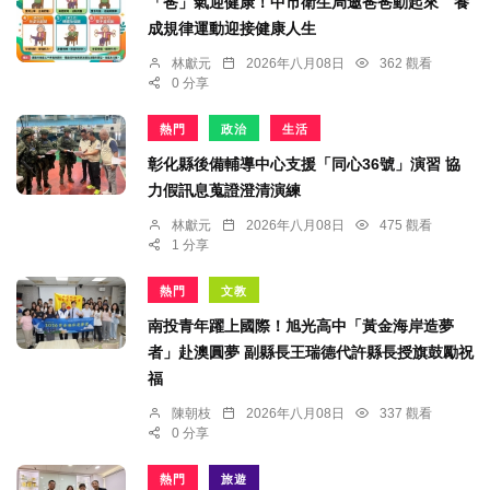
「爸」氣迎健康！中市衛生局邀爸爸動起來 養
成規律運動迎接健康人生
林獻元
2026年八月08日
362 觀看
0 分享
熱門
政治
生活
彰化縣後備輔導中心支援「同心36號」演習 協
力假訊息蒐證澄清演練
林獻元
2026年八月08日
475 觀看
1 分享
熱門
文教
南投青年躍上國際！旭光高中「黃金海岸造夢
者」赴澳圓夢 副縣長王瑞德代許縣長授旗鼓勵祝
福
陳朝枝
2026年八月08日
337 觀看
0 分享
熱門
旅遊