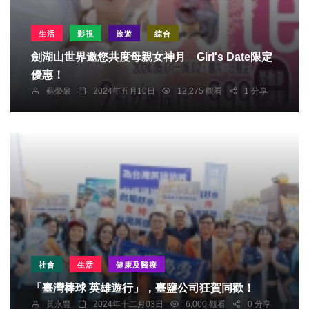
生活
影視
旅遊
綜合
劍湖山世界邀您共度母親女神月 Girl's Date限定
優惠！
蘇榮泉
2024年五月10日
12,275 觀看
1 分享
社會
生活
健康及醫療
「臺灣棒球 英雄遊行」，臺鹽公司狂賀同歡！
黃永豐
2024年十二月03日
6,000 觀看
0 分享