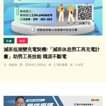
社會
生活
減班低潮變充電契機!「減班休息勞工再充電計
畫」助勞工長技能 職涯不斷電
張皓傑
2026年三月05日
2,798 觀看
1 分享