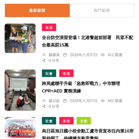
最新新聞
熱門新聞
生活
全台防空演習登場！北港警超前部署 民眾不配
合最高罰15萬
蘇榮泉
2026年八月07日
412 觀看
0 分享
社會
生活
跨局處聯手升級「急救即戰力」中市辦理
CPR+AED 實務演練
楊川欽
2026年八月07日
402 觀看
0 分享
社會
生活
文教
烏日區旭日國小校舍動工盧市長宣布任內第10所
新校開工、持續擴充教育量能