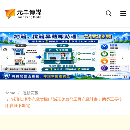
Home
活動花絮
減班低潮變充電契機!「減班休息勞工再充電計畫」助勞工長技
能 職涯不斷電