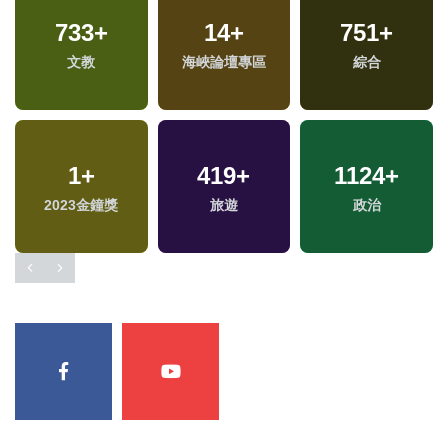
733
+
14
+
751
+
文教
海峽論壇專區
綜合
1
+
419
+
1124
+
2023金鐘獎
旅遊
政治