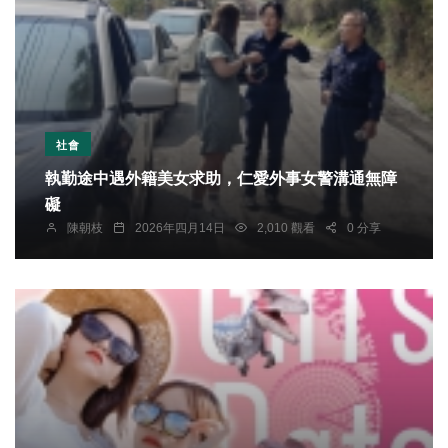
社會
執勤途中遇外籍美女求助，仁愛外事女警溝通無障
礙
陳朝枝
2026年四月14日
2,010 觀看
0 分享