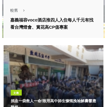
較舊
嘉義福容voco酒店推四人入住每人千元有找
看台灣燈會、賞花高CP值專案
文教
捐血一袋救人一命!致用高中師生慷慨挽袖解囊響應