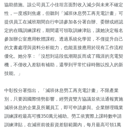
協助措施。該公司員工小佳坦言面對收入減少與未來不確定
性，一度感到焦慮，但聽到「減班休息勞工再充電計畫」可
提供員工在減班期間自行申請參加各分署自辦、委辦或經認
定的在職訓練課程，期間還可領取訓練津貼，讓她決定報名
參加辦公室應用軟體課程。透過系統化學習，不僅提升自己
的文書處理與資料分析能力，也能直接應用於現有工作流程
優化。她分享：「沒想到這段低潮期反而成了職涯的充電契
機，不僅收入差額有補助，還學到平常忙碌時難以投入的新
技能。」
中彰投分署指出，「減班休息勞工再充電計畫」不限產業
別，只要因國際情勢影響，經勞資雙方協議並依法通報實施
減班休息的企業及所屬員工，即可申請參與。企業辦理職業
訓練課程最高可獲350萬元補助。勞工依實際上課時數申請
訓練津貼，在減班前後薪資差額範圍內，每月最高可領1萬