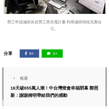
勞工申請減班休息勞工再充電計畫 利用減班時段充實自
己。
分享
0+
1+
較新
16天破655萬人潮！中台灣燈會幸福閉幕 鄭照
新：謝謝姆明帶給我們的感動