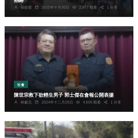
熱絡
張皓傑
2025年十月30日
2,977 觀看
1 分享
社會
陳世宗救下欲輕生男子 郭士傑在會報公開表揚
林獻元
2024年十二月26日
4,606 觀看
1 分享