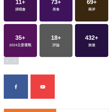
11
9
+
+
73
15
+
+
676
69
+
+
演唱會
綜藝
2024總統大選
美食
兩岸
文教
4
+
35
+
728
18
+
+
432
1
+
+
兩岸佛教文化交流專
2024立委選戰
評論
綜合
2023金鐘獎
旅遊
區