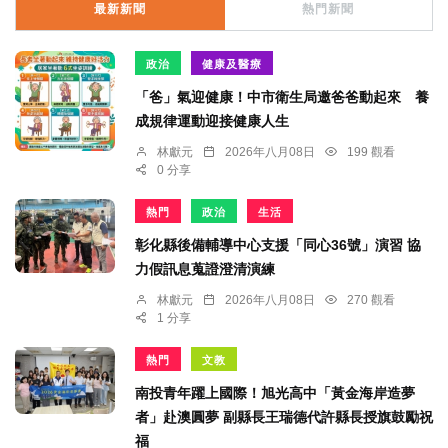
最新新聞
熱門新聞
政治
健康及醫療
「爸」氣迎健康！中市衛生局邀爸爸動起來 養
成規律運動迎接健康人生
林獻元
2026年八月08日
199 觀看
0 分享
熱門
政治
生活
彰化縣後備輔導中心支援「同心36號」演習 協
力假訊息蒐證澄清演練
林獻元
2026年八月08日
270 觀看
1 分享
熱門
文教
南投青年躍上國際！旭光高中「黃金海岸造夢
者」赴澳圓夢 副縣長王瑞德代許縣長授旗鼓勵祝
福