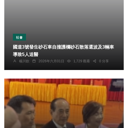
社會
國道3號發生砂石車自撞護欄砂石散落還波及3輛車
導致5人送醫
楊川欽
2026年六月01日
1,729 觀看
0 分享