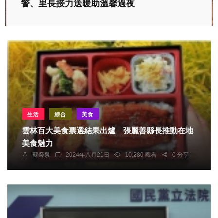
警、里長接力送暖助溫馨過夜
生活
綜合
美食
雲林百大美食票選結果出爐 張麗善縣長推動在地
美食魅力
蘇榮泉
2024年八月21日
10,280 觀看
0 分享