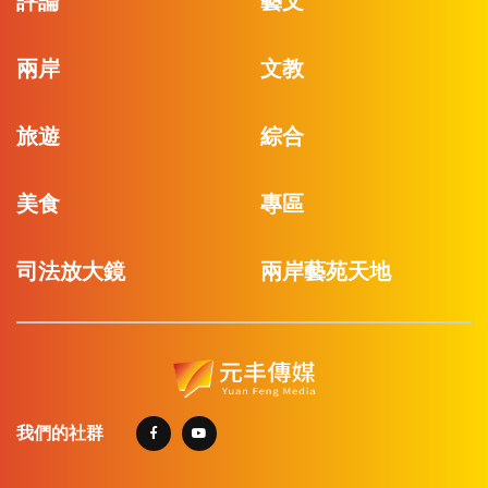
評論
藝文
兩岸
文教
旅遊
綜合
美食
專區
司法放大鏡
兩岸藝苑天地
我們的社群