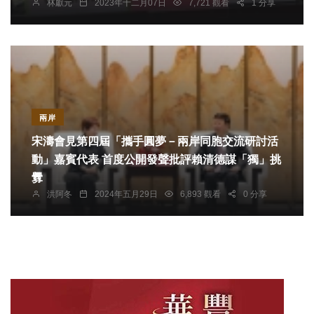
林獻元
2023年十二月07日
7,721 觀看
1 分享
兩岸
宋濤會見第四屆「攜手圓夢－兩岸同胞交流研討活
動」嘉賓代表 首度公開發聲批評賴清德謀「獨」挑
釁
洪阿冬
2024年五月29日
6,893 觀看
0 分享