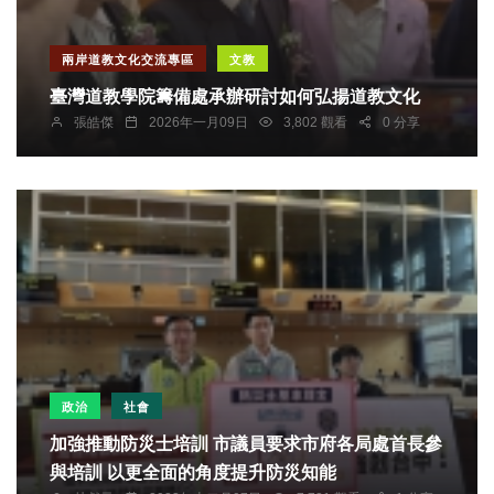
兩岸道教文化交流專區
文教
臺灣道教學院籌備處承辦研討如何弘揚道教文化
張皓傑
2026年一月09日
3,802 觀看
0 分享
政治
社會
加強推動防災士培訓 市議員要求市府各局處首長參
與培訓 以更全面的角度提升防災知能