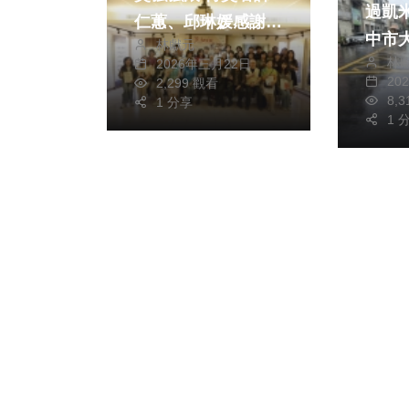
過凱米
仁蕙、邱琳媛感謝萬
中市
林獻元
和宮用心 簡錦清大
林
2026年三月22日
改善
師：期待年輕及有志
20
2,299 觀看
8,
藝術創作朋友每年都
1 分享
1 
參加