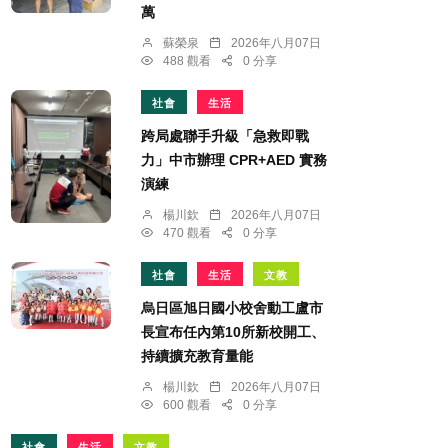
萬
蘇榮泉
2026年八月07日
488 觀看
0 分享
社會
生活
跨局處聯手升級「急救即戰
力」中市辦理 CPR+AED 實務
演練
楊川欽
2026年八月07日
470 觀看
0 分享
社會
生活
文教
烏日區旭日國小校舍動工盧市
長宣布任內第10所新校開工、
持續擴充教育量能
楊川欽
2026年八月07日
600 觀看
0 分享
社會
生活
文教