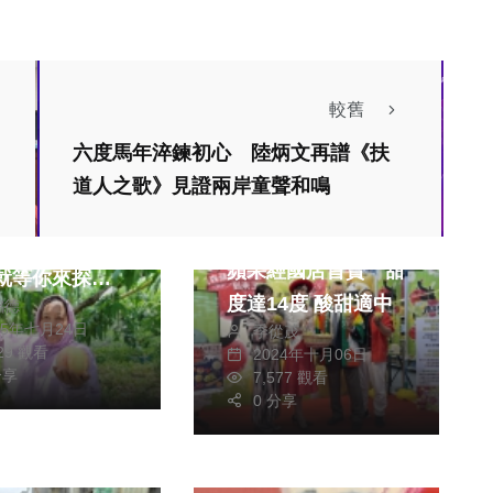
較舊
旅遊
六度馬年淬鍊初心 陸炳文再譜《扶
生活
健康及醫療
道人之歌》見證兩岸童聲和鳴
綜合
水蜜桃 不老
家樂福首批空運青森
石珍
蘋果經國店首賣 甜
度達14度 酸甜適中
銘德
25年七月24日
季從茂
229 觀看
2024年十月06日
分享
7,577 觀看
0 分享
生活
逢雨就淹！ 通