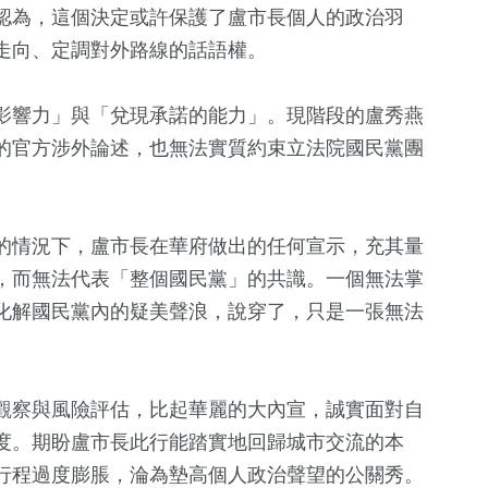
認為，這個決定或許保護了盧市長個人的政治羽
35
+
走向、定調對外路線的話語權。
+
113
+
12348
+
1925
+
兩岸佛教文化交
委選戰
2024總統大選
生活
藝文
流專區
影響力」與「兌現承諾的能力」。現階段的盧秀燕
的官方涉外論述，也無法實質約束立法院國民黨團
的情況下，盧市長在華府做出的任何宣示，充其量
，而無法代表「整個國民黨」的共識。一個無法掌
化解國民黨內的疑美聲浪，說穿了，只是一張無法
觀察與風險評估，比起華麗的大內宣，誠實面對自
度。期盼盧市長此行能踏實地回歸城市交流的本
行程過度膨脹，淪為墊高個人政治聲望的公關秀。