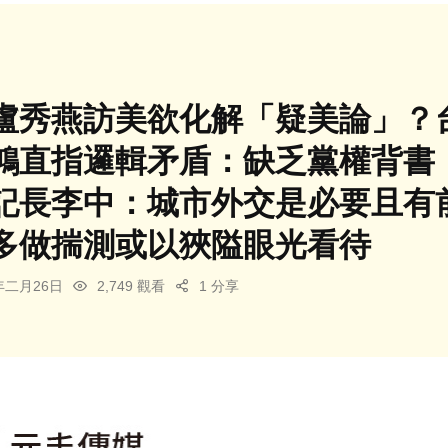
盧秀燕訪美欲化解「疑美論」？
鴻直指邏輯矛盾：缺乏黨權背書
記長李中：城市外交是必要且有
多做揣測或以狹隘眼光看待
6年二月26日
2,749 觀看
1 分享