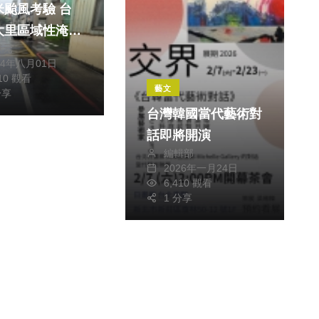
颱風考驗 台
大里區域性淹水
獻元
見效
24年八月01日
310 觀看
藝文
分享
台灣韓國當代藝術對
話即將開演
編輯部
2026年一月24日
6,410 觀看
1 分享