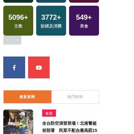
5096
+
3772
+
549
+
文教
財經及消費
美食
最新新聞
熱門新聞
生活
全台防空演習登場！北港警超
前部署 民眾不配合最高罰15