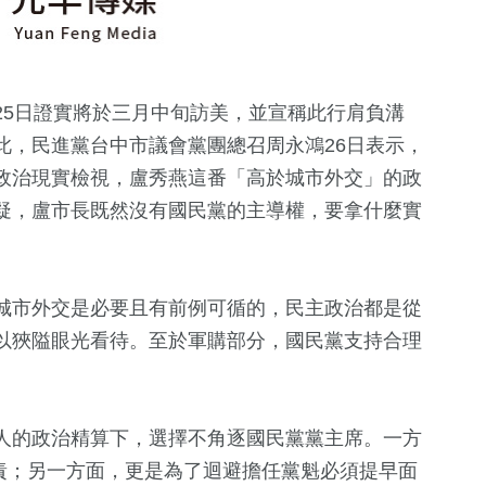
25日證實將於三月中旬訪美，並宣稱此行肩負溝
此，民進黨台中市議會黨團總召周永鴻26日表示，
政治現實檢視，盧秀燕這番「高於城市外交」的政
疑，盧市長既然沒有國民黨的主導權，要拿什麼實
城市外交是必要且有前例可循的，民主政治都是從
以狹隘眼光看待。至於軍購部分，國民黨支持合理
+
76
+
164
+
89
+
4370
+
人的政治精算下，選擇不角逐國民黨黨主席。一方
綜藝
司法放大鏡
演唱會
健康及醫療
盤重責；另一方面，更是為了迴避擔任黨魁必須提早面