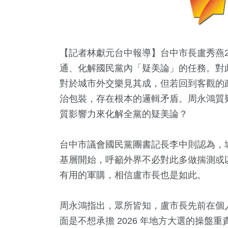
【記者林獻元台中報導】台中市長盧秀燕
通、化解國民黨內「疑美論」的任務。對
對於城市外交樂見其成，但若回到客觀的
治包裝，存在根本的邏輯矛盾。周永鴻質
質影響力來化解全黨的疑美論？
台中市議會國民黨團書記長李中則認為，
基層開始，呼籲外界不必對此多做揣測或
有用的軍購，相信盧市長也是如此。
3
+
531
+
8411
+
5288
+
2658
周永鴻指出，眾所皆知，盧市長先前在個
壇專區
兩岸
政治
綜合
熱門
面是不想承擔 2026 年地方大選的操