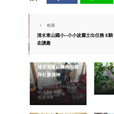
較新
生活
清水東山國小--小小波麗士出任務 E騎
美食
走讀趣
田媽媽
居紅茶 新竹尖
綜合
寶多 就等你來探
埔里酒廠紹興肉包祭
鄭
密！
拜杜康酒神
20
陳朝枝
5,
2026年五月01日
0 
1,820 觀看
藝文
0 分享
政治
第18屆萬和美展頒
不再
獎強強滾 得獎者許