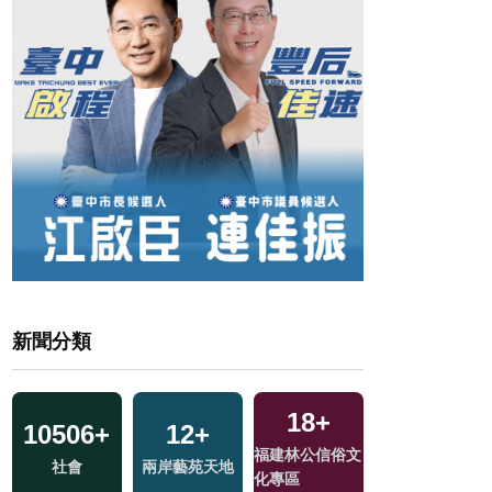
新聞分類
18
+
10506
+
12
+
134
+
福建林公信俗文
社會
兩岸藝苑天地
評論
化專區