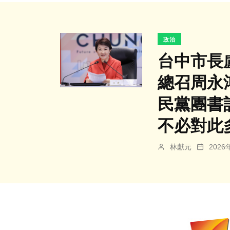
政治
台中市長
總召周永
民黨團書
不必對此
林獻元
202