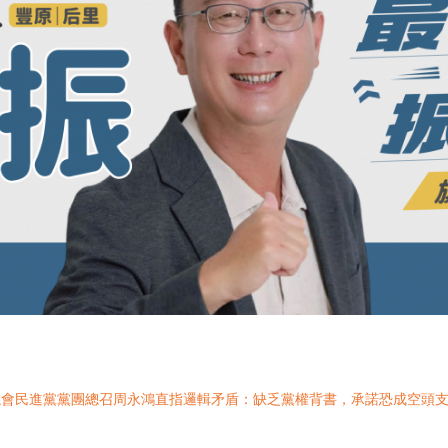
會民進黨黨團總召周永鴻直指邏輯矛盾：缺乏黨權背書，承諾恐成空頭支