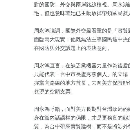
對的國防、外交與兩岸路線檢視。周永鴻
293
+
毛，但也意味著她已主動放掉帶領國民黨
01
+
1267
+
504
+
254
兩岸道教文化交
遊
運動
影視
2024立
流專區
周永鴻強調，國際外交最看重的是「實質
面臨兩大現實：他既無法主導國民黨中央
在國防與外交議題上的表決意向。
周永鴻直言，在缺乏黨機器力量作為後盾
只能代表「台中市長盧秀燕個人」的立場
握黨內路線的地方首長，去向美方保證能
兌現的空頭支票。
周永鴻呼籲，面對美方長期對台灣政局的
身在黨內話語權的侷限，才是更務實的態
質，為台中帶來實質建樹，而不是將涉外