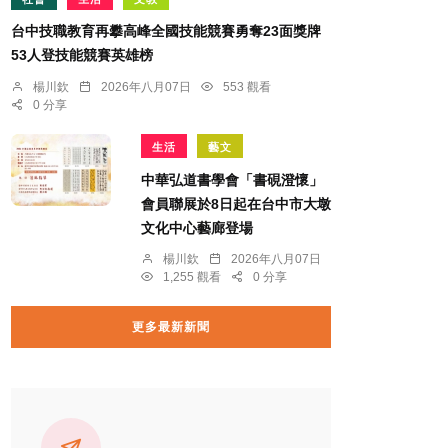
台中技職教育再攀高峰全國技能競賽勇奪23面獎牌
53人登技能競賽英雄榜
楊川欽
2026年八月07日
553 觀看
0 分享
生活
藝文
中華弘道書學會「書硯澄懷」
會員聯展於8日起在台中市大墩
文化中心藝廊登場
楊川欽
2026年八月07日
1,255 觀看
0 分享
更多最新新聞