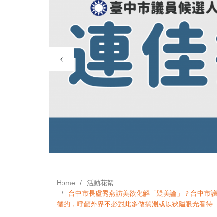
Home
活動花絮
台中市長盧秀燕訪美欲化解「疑美論」？台中市議
循的，呼籲外界不必對此多做揣測或以狹隘眼光看待