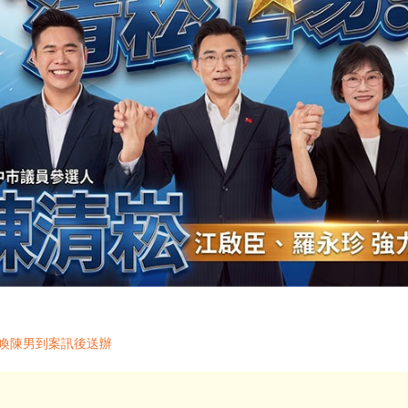
傳喚陳男到案訊後送辦