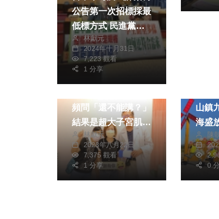
公告第一次招標採最
低標方式 民進黨台
林獻元
中市議員蔡耀頡請教
2024年十月31日
育局在最後決標時要
7,223 觀看
審慎評估以維公平
1 分享
健康及醫療
旅遊
小腹婆勤瘦身同仁卻
竹藝
頻問「還不能講？」
山鎮
結果是超大子宮肌瘤
海盛
林獻元
陳
作祟
2023年八月22日
20
7,375 觀看
2,
1 分享
0 