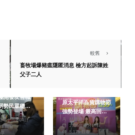
較舊
畜牧場爆豬瘟隱匿消息 檢方起訴陳姓
父子二人
消費
文教
熱門
財經及消費
署就服員鍥而不
比出國買還便宜！豐
原太平洋百貨購物節
強勢登場 最高回饋
獻元
林獻元
35%
23年十二月04日
2025年三月17日
083 觀看
5,175 觀看
分享