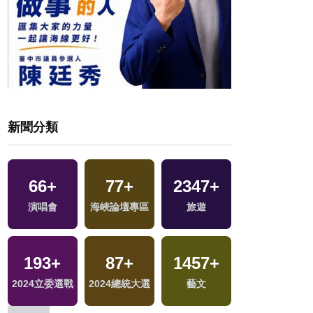
新聞分類
219
+
66
+
77
+
2347
+
兩岸道教文化交
演唱會
海峽論壇專區
旅遊
流專區
193
+
87
+
1457
+
6285
+
2024立委選戰
2024總統大選
藝文
政治