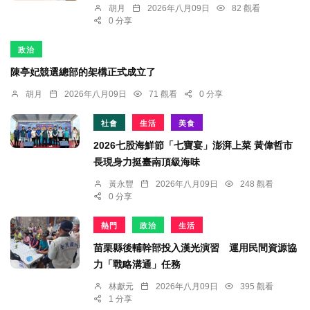
胡月
2026年八月09日
82 觀看
0 分享
政治
陳亭妃競選總部的架構正式成立了
胡月
2026年八月09日
71 觀看
0 分享
社會
生活
美食
2026七股海鮮節「七寶宴」澎湃上菜 黃偉哲市
長現身力挺臺南頂級海味
黃永豐
2026年八月09日
248 觀看
0 分享
熱門
政治
生活
苗栗縣後輔幹部投入漢光演習 運用民間資源協
力「戰略溝通」任務
林獻元
2026年八月09日
395 觀看
1 分享