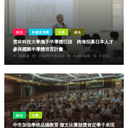
生活
財經及消費
文教
綜合
雲林科技大學攜手半導體巨頭 跨海招募日本人才
參與國際半導體培育計畫
蘇榮泉
2024年十月04日
9,448 觀看
0 分享
政治
文教
中市加強學校品德教育 徵文比賽頒獎肯定學子表現