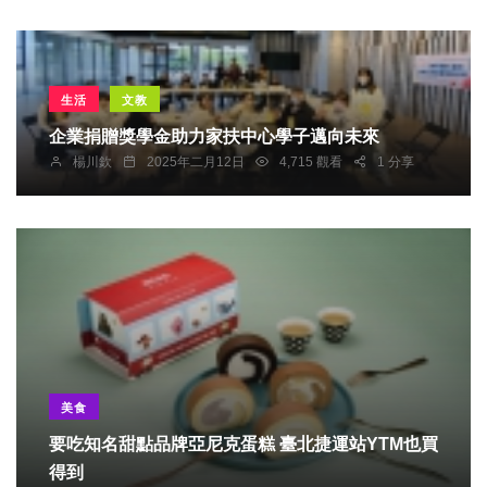
生活
文教
企業捐贈獎學金助力家扶中心學子邁向未來
楊川欽
2025年二月12日
4,715 觀看
1 分享
美食
要吃知名甜點品牌亞尼克蛋糕 臺北捷運站YTM也買
得到