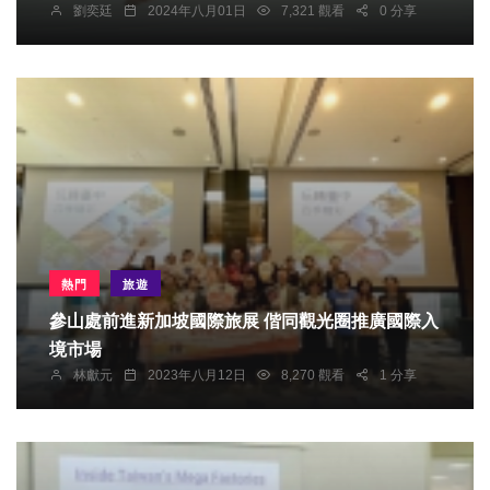
劉奕廷
2024年八月01日
7,321 觀看
0 分享
熱門
旅遊
參山處前進新加坡國際旅展 偕同觀光圈推廣國際入
境市場
林獻元
2023年八月12日
8,270 觀看
1 分享