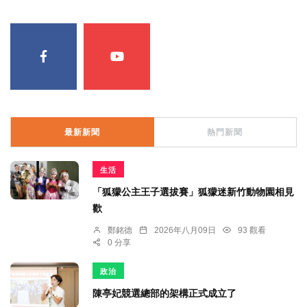
最新新聞
熱門新聞
生活
「狐獴公主王子選拔賽」狐獴迷新竹動物園相見
歡
鄭銘德
2026年八月09日
93 觀看
0 分享
政治
陳亭妃競選總部的架構正式成立了