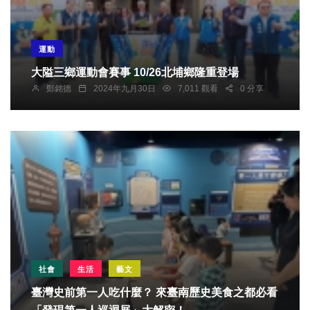
運動
大隘三鄉運動會賽事 10/26北埔鄉隆重登場
鄭銘德
2024年九月30日
7,011 觀看
0 分享
社會
生活
藝文
臺灣史前第一人吃什麼？ 來臺南歷史美食之都必看