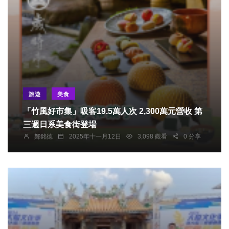
旅遊
美食
「竹風好市集」吸客19.5萬人次 2,300萬元營收 第
三週日系美食街登場
鄭銘德
2025年十一月12日
3,098 觀看
0 分享