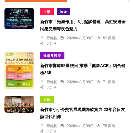
生活
旅遊
新竹市「光湖作用」8月起試營運 高虹安邀全
民感受湖畔夜色魅力
鄭銘德
2026年八月09日
52 觀看
0 分享
健康及醫療
新竹市響應89量腰日 推動「健康ACE」結合健
檢365
鄭銘德
2026年八月09日
71 觀看
0 分享
文教
新竹市小小外交官展現國際軟實力 23年台日友
誼世代相傳
鄭銘德
2026年八月09日
78 觀看
0 分享