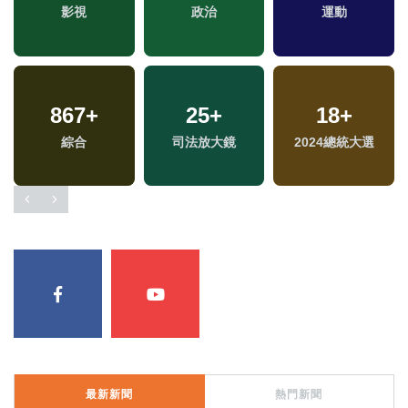
專
影視
政治
運動
867
+
25
+
18
+
綜合
司法放大鏡
2024總統大選
最新新聞
熱門新聞