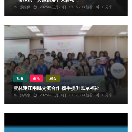
「發現第一人巡迴展」大解密！
張皓傑
2025年三月28日
5,208 觀看
0 分享
社會
生活
綜合
雲林連江兩縣交流合作 攜手提升民眾福祉
蘇榮泉
2025年二月04日
7,389 觀看
0 分享