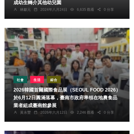
成幼生轉介其他幼兒園
林獻元
2024年八月24日
6,635 觀看
0 分享
社會
生活
綜合
2026韓國首爾國際食品展（SEOUL FOOD 2026）
於6月12日圓滿落幕，臺南市政府率領在地農食品
業者組成臺南館參展
黃永豐
2026年六月12日
2,246 觀看
0 分享