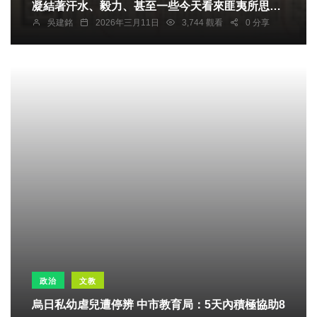
凝結著汗水、毅力、甚至一些今天看來匪夷所思的
吳建銘
2026年三月11日
3,744 觀看
0 分享
掙扎、這是一段關於新聞工作者如何憑藉雙手、雙
腳和一顆炙熱的心、在通訊不便的年代、刻畫歷
史、記錄社會的真實故事。
政治
文教
烏日私幼虐兒遭停辨 中市教育局：5天內積極協助8