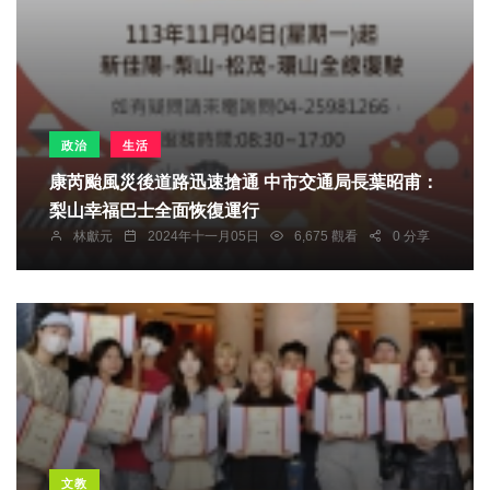
政治
生活
康芮颱風災後道路迅速搶通 中市交通局長葉昭甫：
梨山幸福巴士全面恢復運行
林獻元
2024年十一月05日
6,675 觀看
0 分享
文教