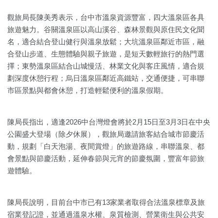
觀旅局長陳美秀表示，台中市溫泉資源豐富，四大溫泉區各具
旅遊魅力。谷關溫泉區以高山溪谷、森林景觀與原住民文化聞
名，適合結合登山健行與溫泉放鬆；大坑溫泉區鄰近市區，融
合登山步道、生態體驗與親子旅遊，是短天數輕旅行的熱門選
擇；東勢溫泉區結合山城慢活、林業文化與客庄風情，適合規
劃深度休憩行程；烏日溫泉區鄰近高鐵站，交通便捷，可串聯
市區景點與都會休憩，打造輕鬆便利的溫泉假期。
陳局長指出，適逢2026中台灣燈會將於2月15日至3月3日在中央
公園盛大登場（除夕休展），觀旅局邀請旅客結合城市節慶活
動，規劃「白天泡湯、夜間賞燈」的旅遊路線，串聯溫泉、都
會景點與節慶活動，延伸春節與元宵的節慶氛圍，豐富年節旅
遊體驗。
陳局長說明，目前台中市已有13家業者取得合法溫泉標章及旅
宿業登記證，並通過溫泉水權、泉質檢測、營業衛生與公共安