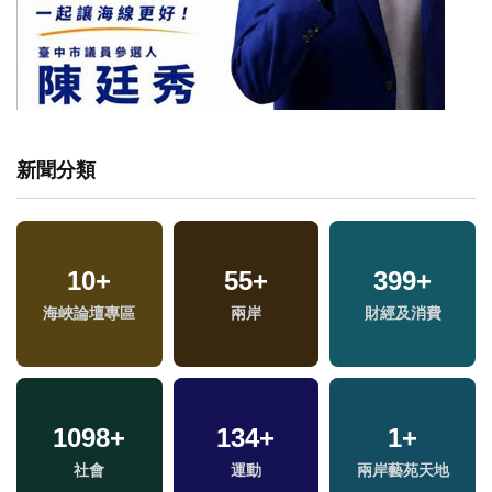
新聞分類
10
+
55
+
399
+
海峽論壇專區
兩岸
財經及消費
1098
+
134
+
1
+
社會
運動
兩岸藝苑天地