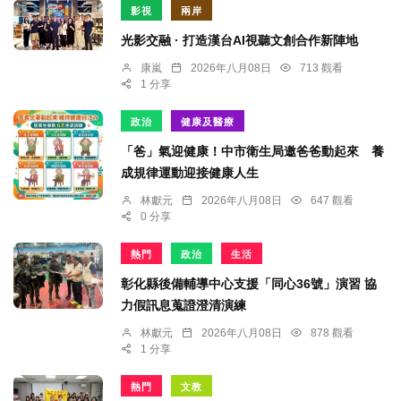
影視
兩岸
光影交融 · 打造漢台AI視聽文創合作新陣地
康嵐
2026年八月08日
713 觀看
1 分享
政治
健康及醫療
「爸」氣迎健康！中市衛生局邀爸爸動起來 養
成規律運動迎接健康人生
林獻元
2026年八月08日
647 觀看
0 分享
熱門
政治
生活
彰化縣後備輔導中心支援「同心36號」演習 協
力假訊息蒐證澄清演練
林獻元
2026年八月08日
878 觀看
1 分享
熱門
文教