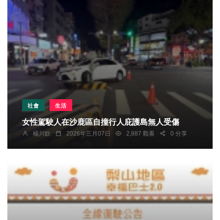
社會
生活
女性駕駛人在沙鹿區自撞行人庇護島無人受傷
楊川欽
2026年三月07日
2,887 觀看
0 分享