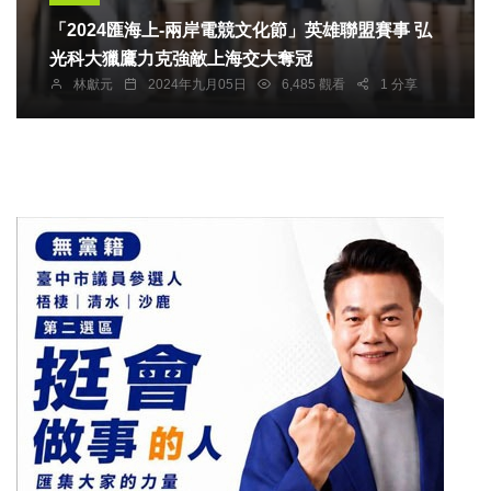
「2024匯海上-兩岸電競文化節」英雄聯盟賽事 弘
光科大獵鷹力克強敵上海交大奪冠
林獻元
2024年九月05日
6,485 觀看
1 分享