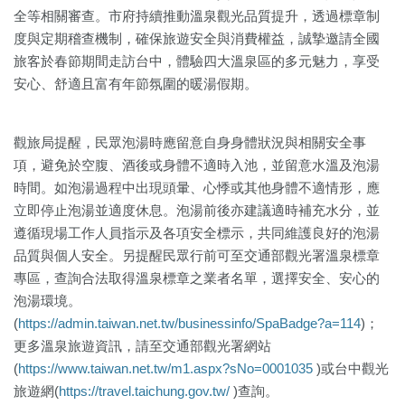
全等相關審查。市府持續推動溫泉觀光品質提升，透過標章制
度與定期稽查機制，確保旅遊安全與消費權益，誠摯邀請全國
旅客於春節期間走訪台中，體驗四大溫泉區的多元魅力，享受
安心、舒適且富有年節氛圍的暖湯假期。
觀旅局提醒，民眾泡湯時應留意自身身體狀況與相關安全事
項，避免於空腹、酒後或身體不適時入池，並留意水溫及泡湯
時間。如泡湯過程中出現頭暈、心悸或其他身體不適情形，應
立即停止泡湯並適度休息。泡湯前後亦建議適時補充水分，並
遵循現場工作人員指示及各項安全標示，共同維護良好的泡湯
品質與個人安全。另提醒民眾行前可至交通部觀光署溫泉標章
專區，查詢合法取得溫泉標章之業者名單，選擇安全、安心的
泡湯環境。
(
https://admin.taiwan.net.tw/businessinfo/SpaBadge?a=114
)；
更多溫泉旅遊資訊，請至交通部觀光署網站
(
https://www.taiwan.net.tw/m1.aspx?sNo=0001035
)或台中觀光
旅遊網(
https://travel.taichung.gov.tw/
)查詢。