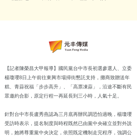
【記者陳榮昌大甲報導】國民黨台中市長初選參選人、立委
楊瓊瓔8日上午前往東興市場掃街懇託支持，攤商致贈送年
糕、青蒜祝福「步步高升」、「高票凍蒜」，沿途不斷有民
眾邀約合影，原定行程一再延長到三小時，人氣十足。
針對台中市長盧秀燕認為三月底再辦民調恐怕過晚，楊瓊瓔
受訪時表示，提名制度與時程既然已由黨中央確立並對外說
明，她將尊重黨中央決定，依照既定機制走完程序，強調公