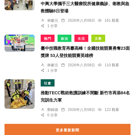
中興大學攜手三大醫療院所健康義診、衛教與急
救體驗8日登場
林獻元
2026年八月08日
161 觀看
1 分享
熱門
政治
生活
文教
臺中技職教育再攀高峰！全國技能競賽勇奪23面
獎牌 53人登技能競賽英雄榜
林獻元
2026年八月08日
110 觀看
1 分享
社會
推動TECC戰術救護訓練不間斷 新竹市再添84名
完訓生力軍
鄭銘德
2026年八月08日
122 觀看
0 分享
更多最新新聞