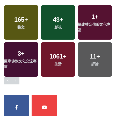
1
+
165
+
43
+
福建林公信俗文化專
藝文
影視
區
3
+
1061
+
11
+
兩岸佛教文化交流專
生活
評論
區