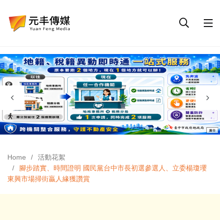
Home
活動花絮
腳步踏實、時間證明 國民黨台中市長初選參選人、立委楊瓊瓔
東興市場掃街贏人緣獲讚賞