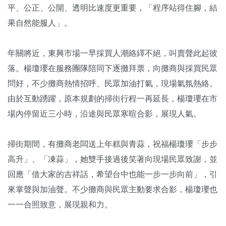
平、公正、公開、透明比速度更重要，「程序站得住腳，結
果自然能服人」。
年關將近，東興市場一早採買人潮絡繹不絕，叫賣聲此起彼
落。楊瓊瓔在服務團隊陪同下逐攤拜票，向攤商與採買民眾
問好，不少攤商熱情招呼、民眾加油打氣，現場氣氛熱絡。
由於互動踴躍，原本規劃的掃街行程一再延長，楊瓊瓔在市
場內停留近三小時，沿途與民眾寒暄合影，展現人氣。
掃街期間，有攤商老闆送上年糕與青蒜，祝福楊瓊瓔「步步
高升」、「凍蒜」，她雙手接過後笑著向現場民眾致謝，並
回應「借大家的吉祥話，希望台中也能一步一步向前」，引
來掌聲與加油聲。不少攤商與民眾主動要求合影，楊瓊瓔也
一一合照致意，展現親和力。