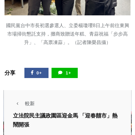
國民黨台中市長初選參選人、立委楊瓊瓔8日上午前往東興
市場掃街懇託支持，攤商致贈送年糕、青蒜祝福「步步高
升」、「高票凍蒜」。（記者陳榮昌攝）
分享
0+
1+
較新
立法院民主議政園區迎金馬 「迎春囍市」熱
鬧開張