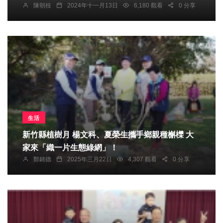
陳朝枝
2024年十一月13日
6,180 觀看
0 分享
生活
新竹縣植樹月 楊文科、夏榮生攜手鄉親種槲櫟 大
家來「織一片生態綠網」！
鄭銘德
2025年三月22日
4,307 觀看
0 分享