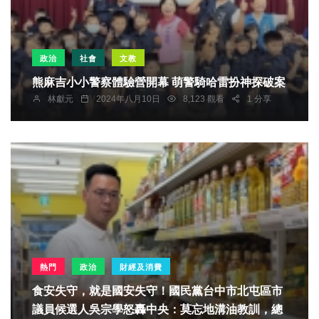
政治
社會
文教
熊麻吉小小警察體驗營開幕 萌警騎哈雷扮神探破案
林獻元
2024年八月10日
8,123 觀看
1 分享
熱門
政治
財經及消費
食安失守，就是國安失守！國民黨台中市北屯區市
議員候選人吳宗學怒轟中央：莫忘地溝油教訓，總