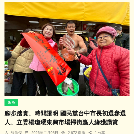
政治
腳步踏實、時間證明 國民黨台中市長初選參選
人、立委楊瓊瓔東興市場掃街贏人緣獲讚賞
張皓傑
2026年二月08日
2,672 觀看
1 分享