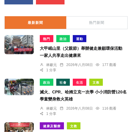
最新新聞
熱門新聞
熱門
政治
運動
大甲岷山里（父親節）舉辦健走兼顧環保活動
一家人共享走出健康來
林獻元
2026年八月08日
177 觀看
1 分享
政治
社會
生活
文教
滅火、CPR、哈姆立克一次學 小小消防營120名
學童變身救火英雄
林獻元
2026年八月08日
116 觀看
1 分享
健康及醫療
文教