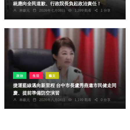
統應向全民道歉、行政院長負起政治責任！
林獻元
2026年七月08日
1,399 觀看
1 分享
政治
生活
藝文
捷運藍線邁向新里程 台中市長盧秀燕邀市民健走同
慶、提前準備防空演習
林獻元
2026年八月04日
1,199 觀看
0 分享