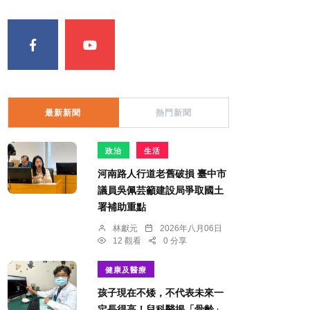
最新新聞
熱門新聞
政治
生活
河南路人行道老舊破損 臺中市
議員吳佩芸籲建設局爭取國土
署補助重點
林獻元
2026年八月06日
12 觀看
0 分享
健康及醫療
孩子現在不矮，不代表未來一
定長得高！兒科醫揭「骨齡」