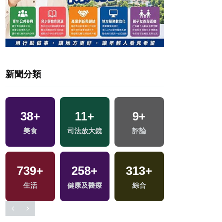
新聞分類
38
+
11
+
9
+
5
+
戰
美食
司法放大鏡
評論
綜藝
739
+
258
+
313
+
5
+
生活
健康及醫療
綜合
演唱會