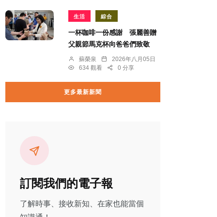
生活
綜合
一杯咖啡一份感謝 張麗善贈
父親節馬克杯向爸爸們致敬
蘇榮泉
2026年八月05日
634 觀看
0 分享
更多最新新聞
訂閱我們的電子報
了解時事、接收新知、在家也能當個