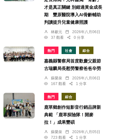
才是真正關鍵 別錯過黃金成長
期 豐原醫院導入AI骨齡輔助
判讀提升兒童健康照護
林獻元
2026年八月06日
37 觀看
0 分享
熱門
社會
綜合
嘉義縣警察局首度歡慶父親節
古瑞麟局長慰勞警察爸爸辛勞
蘇榮泉
2026年八月06日
167 觀看
1 分享
熱門
綜合
鹿草鄉創作短影音行銷品牌新
典範 「鹿草探險隊！開麥
拉！」成果豐碩
蘇榮泉
2026年八月05日
723 觀看
1 分享