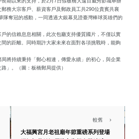
長期以來的支持，於2月7日假板橋大遠百威秀影城舉辦
郵務大宗客戶、薪資客戶及郵政員工共290位貴賓共襄
賽中華隊奪冠的感動，一同透過大銀幕見證臺灣棒球英雄們的
戶的信賴息息相關，此次包廳支持優質國片，不僅以實
之間的距離。同時期許大家未來在面對各項挑戰時，能夠
。
局將持續秉持「郵心相連，傳愛永續」的初心，與企業
之路」。（圖：板橋郵局提供）
134
+
724
+
17
+
藝文
社會
2024立委選
156
+
225
+
305
+
熱門
財經及消費
文教
較舊
大福興宮月老祖廟年節重磅系列登場
生活
藝文