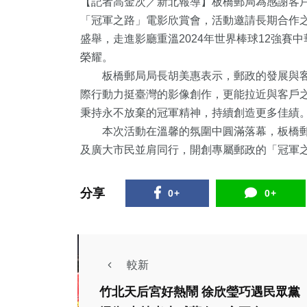
【記者高金次／新北報導】板橋郵局為感謝客戶
「冠軍之路」電影欣賞會，活動邀請長期合作之
盛舉，走進影廳重溫2024年世界棒球12強
榮耀。
板橋郵局局長胡美惠表示，郵政的發展與客
際行動力挺臺灣的影像創作，更能拉近與客戶
秉持永不放棄的冠軍精神，持續創造更多佳績
本次活動在溫馨的氛圍中圓滿落幕，板橋郵
及廣大市民並肩同行，開創專屬郵政的「冠軍
2
+
+
36
+
88
+
35
+
兩岸佛教文化交
苑天地
兩岸
運動
影視
流專區
分享
0+
0+
0
+
497
+
6
+
教文化交
政治
2024總統大選
較新
竹北天后宮好熱鬧 徐欣瑩巧遇民眾黨
文教