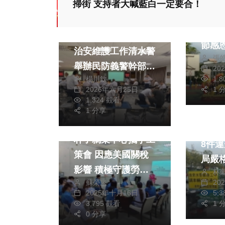
掃街 支持者大喊藍白一定要合！
致用
社會
慶舉
聚焦城鎮韌性及選舉
節感
治安維護工作清水警
張
天
舉辦民防義警幹部精
20
楊川欽
1,
實訓練
2026年六月25日
1 
1,324 觀看
熱門
生活
1 分享
政治
綜合
春節
朴子就業中心攜手工
8件
策會 因應美國關稅
局嚴
影響 積極守護勞
林
蘇榮泉
20
工、挺雇主
2025年十月16日
5,
3,795 觀看
1 
0 分享