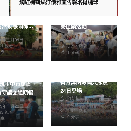
網紅柯莉絲汀優雅宣告報名拋繡球
高中63週年校
2025台北市榮町商
辦運動會暨母親
圈嘉年華 蘿莉塔比
恩活動熱鬧嗨翻
賽促銷活動
皓傑
編輯部
26年五月09日
2025年十月05日
801 觀看
3,774 觀看
分享
熱門
社會
1 分享
生活
健康及醫療
生活
運動
禁挖首二日裁罰
日月潭國際萬人泳渡
違規！中市建設
24日登場
格守護交通順暢
陳朝枝
獻元
2023年九月24日
25年一月22日
9,949 觀看
383 觀看
0 分享
分享