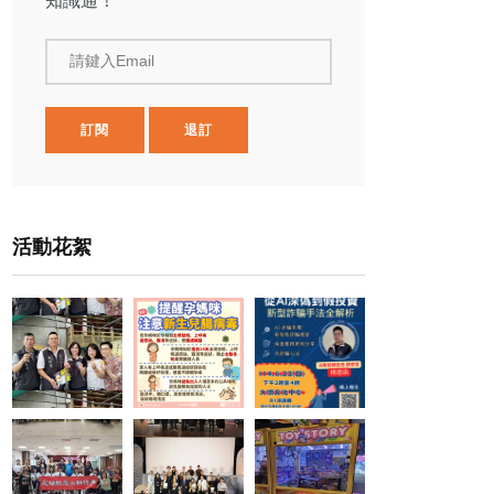
知識通！
請鍵入Email
訂閱
退訂
活動花絮