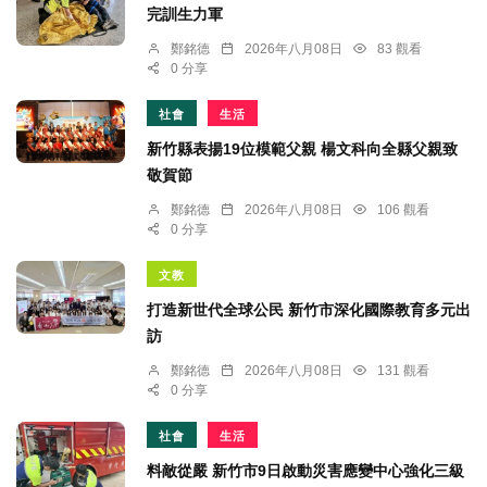
完訓生力軍
鄭銘德
2026年八月08日
83 觀看
0 分享
社會
生活
新竹縣表揚19位模範父親 楊文科向全縣父親致
敬賀節
鄭銘德
2026年八月08日
106 觀看
0 分享
文教
打造新世代全球公民 新竹市深化國際教育多元出
訪
鄭銘德
2026年八月08日
131 觀看
0 分享
社會
生活
料敵從嚴 新竹市9日啟動災害應變中心強化三級