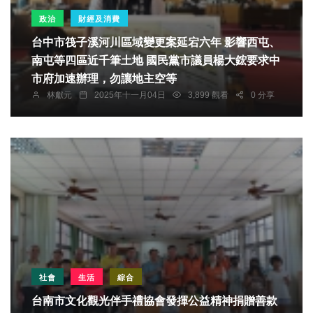
政治
財經及消費
台中市筏子溪河川區域變更案延宕六年 影響西屯、
南屯等四區近千筆土地 國民黨市議員楊大鋐要求中
市府加速辦理，勿讓地主空等
林獻元
2025年十一月04日
3,899 觀看
0 分享
社會
生活
綜合
台南市文化觀光伴手禮協會發揮公益精神捐贈善款