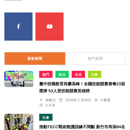
最新新聞
熱門新聞
熱門
政治
生活
文教
臺中技職教育再攀高峰！全國技能競賽勇奪23面
獎牌 53人登技能競賽英雄榜
林獻元
2026年八月08日
0 觀看
0 分享
社會
推動TECC戰術救護訓練不間斷 新竹市再添84名