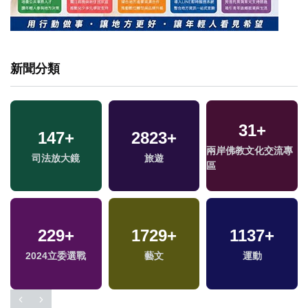
新聞分類
31
+
147
+
2823
+
兩岸佛教文化交流專
司法放大鏡
旅遊
區
229
+
1729
+
1137
+
專
2024立委選戰
藝文
運動