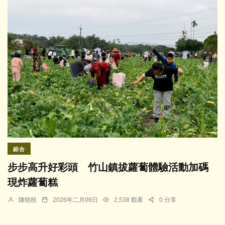
綜合
步步高升好彩頭 竹山鎮拔蘿蔔體驗活動加碼
現炸蘿蔔糕
陳朝枝
2026年二月08日
2,538 觀看
0 分享