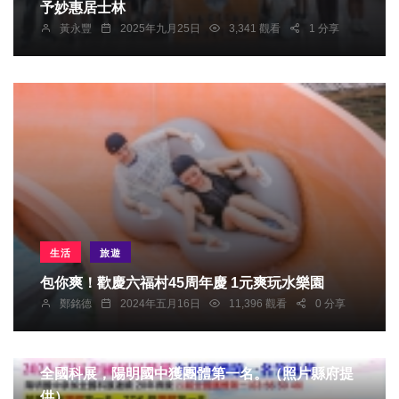
予妙惠居士林
黃永豐
2025年九月25日
3,341 觀看
1 分享
生活
旅遊
包你爽！歡慶六福村45周年慶 1元爽玩水樂園
鄭銘德
2024年五月16日
11,396 觀看
0 分享
社會
生活
健康及醫療
文教
綜合
全國科展，陽明國中獲團體第一名。（照片縣府提
供）