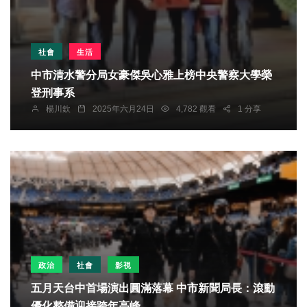
社會
生活
中市清水警分局女豪傑吳心雅上榜中央警察大學榮
登刑事系
楊川欽
2025年六月24日
4,782 觀看
1 分享
政治
社會
影視
五月天台中首場演出圓滿落幕 中市新聞局長：滾動
優化整備迎接跨年高峰