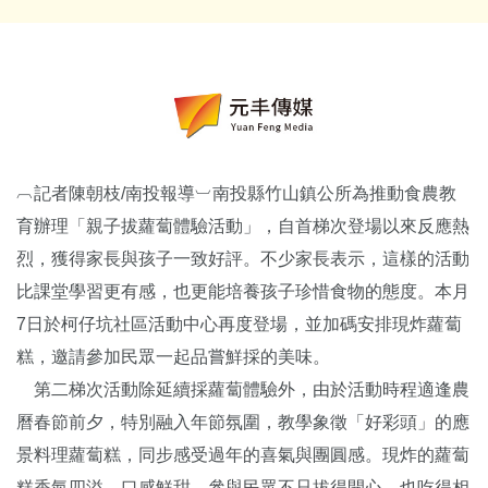
︹記者陳朝枝/南投報導︺南投縣竹山鎮公所為推動食農教
育辦理「親子拔蘿蔔體驗活動」，自首梯次登場以來反應熱
烈，獲得家長與孩子一致好評。不少家長表示，這樣的活動
比課堂學習更有感，也更能培養孩子珍惜食物的態度。本月
7日於柯仔坑社區活動中心再度登場，並加碼安排現炸蘿蔔
糕，邀請參加民眾一起品嘗鮮採的美味。
第二梯次活動除延續採蘿蔔體驗外，由於活動時程適逢農
曆春節前夕，特別融入年節氛圍，教學象徵「好彩頭」的應
景料理蘿蔔糕，同步感受過年的喜氣與團圓感。現炸的蘿蔔
糕香氣四溢，口感鮮甜，參與民眾不只拔得開心，也吃得相