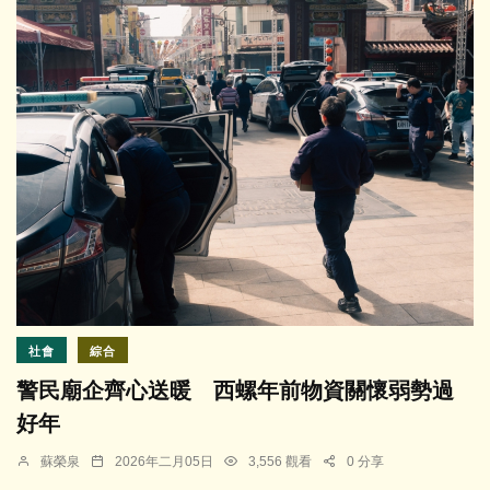
社會
綜合
警民廟企齊心送暖 西螺年前物資關懷弱勢過
好年
蘇榮泉
2026年二月05日
3,556 觀看
0 分享