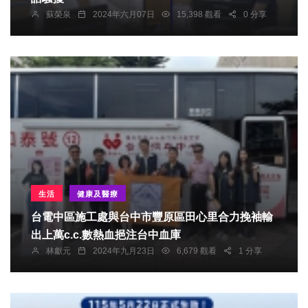
蘇榮泉
2024年六月07日
15,398 觀看
0 分享
生活
健康及醫療
台電中區施工處與台中市豐原區田心里合力挽袖輸
出上萬c.c.數熱血挹注台中血庫
林獻元
2024年九月23日
6,679 觀看
1 分享