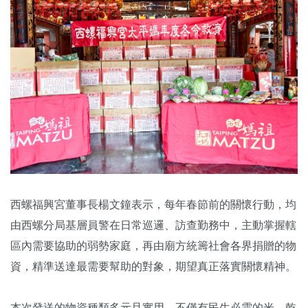
西螺福興宮董事長楊文鐘表示，每年春節前的關懷行動，均
由西螺分局基層員警在日常巡邏、訪查勤務中，主動掌握轄
區內需要協助的弱勢家庭，再由廟方統籌社會各界捐贈的物
資，精準送達最需要幫助的對象，期望真正落實關懷精神。
本次發送的物資種類多元且實用，不僅有民生必需的米、乾