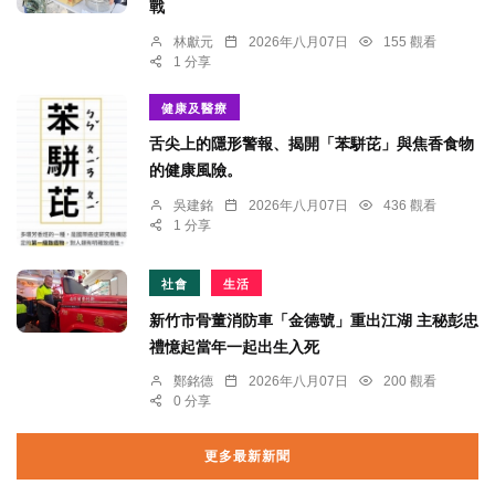
戰
林獻元
2026年八月07日
155 觀看
1 分享
健康及醫療
舌尖上的隱形警報、揭開「苯駢芘」與焦香食物
的健康風險。
吳建銘
2026年八月07日
436 觀看
1 分享
社會
生活
新竹市骨董消防車「金德號」重出江湖 主秘彭忠
禮憶起當年一起出生入死
鄭銘德
2026年八月07日
200 觀看
0 分享
更多最新新聞