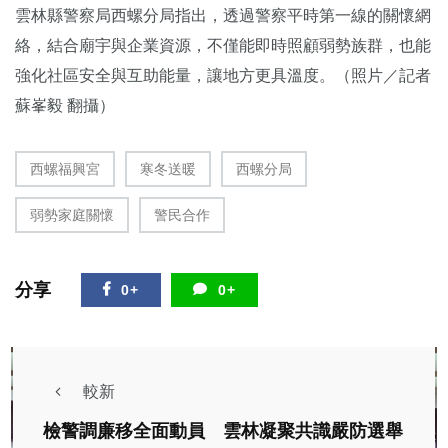
雲林縣警察局西螺分局指出，透過警察平時第一線的關懷網
絡，結合廟宇與企業資源，不僅能即時照顧弱勢族群，也能
強化社區安全與互助能量，讓地方更具溫度。（照片／記者
蘇峯毅 翻攝）
西螺福興宮
寒冬送暖
西螺分局
弱勢家庭關懷
警民合作
分享
0+
0+
較新
檢警調廉移全面動員 雲林凝聚共識嚴防選舉