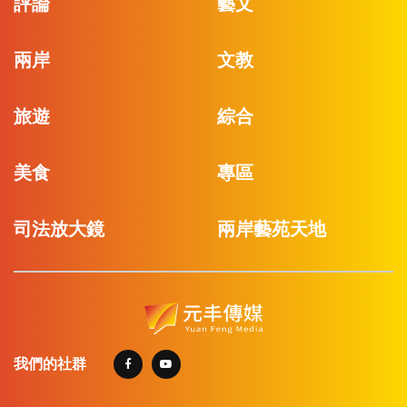
評論
藝文
兩岸
文教
旅遊
綜合
美食
專區
司法放大鏡
兩岸藝苑天地
我們的社群