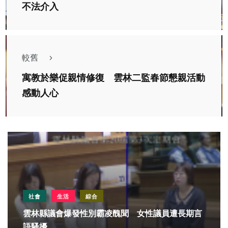
不法介入
較舊
寓教於樂促親情修復 雲林二監春節懇親活動
感動人心
社會
生活
綜合
雲林縣議會爆發性別霸凌醜聞 女性議員遭長期言
語騷擾