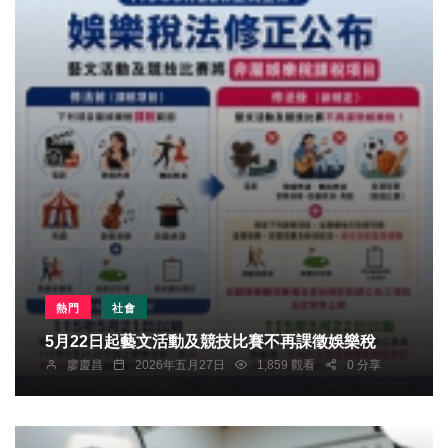
熱門
社會
5月22日起藝文活動及競技比賽不再課徵娛樂稅
廖慶昌
2026年五月27日
1,859 觀看
0 分享