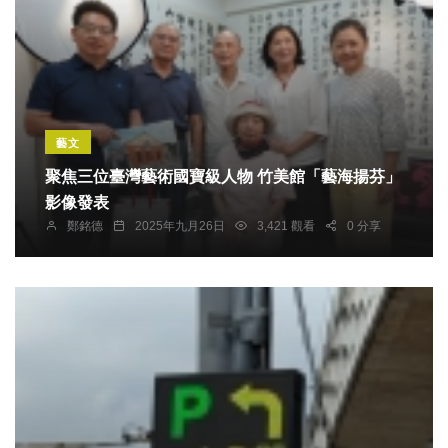
藝文
聚焦三位臺灣藝術國寶級人物 竹美館「藝海揚芬」
影像發表
鄭銘德
2025年九月26日
3,421 觀看
0 分享