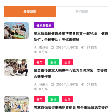
最新新聞
熱門新聞
健康及醫療
第三屆高齡健康產業博覽會世貿一館登場 「健康
新竹．全齡樂活」等你來體驗
鄭銘德
2026年八月07日
84 觀看
0 分享
熱門
政治
生活
苗栗市後備軍人輔導中心協力自強演習 支援聯
合徵集作業
林獻元
2026年八月07日
57 觀看
0 分享
熱門
政治
生活
雲林自強演習車機物資動員 整合軍民資源支援作