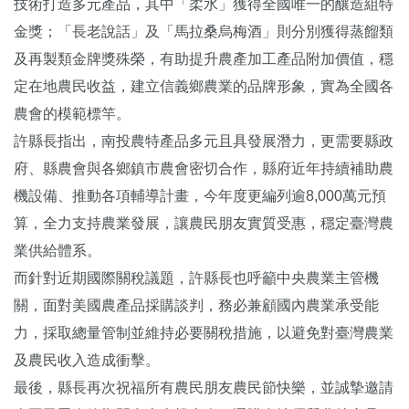
技術打造多元產品，其中「柔水」獲得全國唯一的釀造組特
金獎；「長老說話」及「馬拉桑烏梅酒」則分別獲得蒸餾類
及再製類金牌獎殊榮，有助提升農產加工產品附加價值，穩
定在地農民收益，建立信義鄉農業的品牌形象，實為全國各
農會的模範標竿。
許縣長指出，南投農特產品多元且具發展潛力，更需要縣政
府、縣農會與各鄉鎮市農會密切合作，縣府近年持續補助農
機設備、推動各項輔導計畫，今年度更編列逾8,000萬元預
算，全力支持農業發展，讓農民朋友實質受惠，穩定臺灣農
業供給體系。
而針對近期國際關稅議題，許縣長也呼籲中央農業主管機
關，面對美國農產品採購談判，務必兼顧國內農業承受能
力，採取總量管制並維持必要關稅措施，以避免對臺灣農業
及農民收入造成衝擊。
最後，縣長再次祝福所有農民朋友農民節快樂，並誠摯邀請