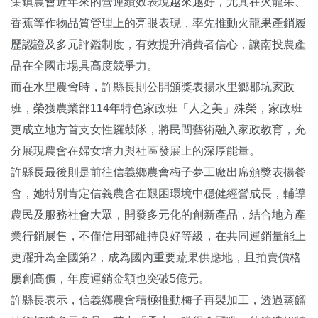
集鎮農會近年來的營運績效表現越來越好，尤其在火龍果、
香蕉等作物品質管理上的亮眼表現，率先推動火龍果產銷履
歷認證及多元評鑑制度，有效提升消費者信心，讓南投農產
品在全國市場具高度競爭力。
而在水里農會時，許縣長則公開頒獎表揚水里鄉郡坑家政
班，榮獲農業部114年特色家政班「人之美」殊榮，家政班
更成立地方首支女性鑼鼓隊，將民間藝術融入家政教育，充
分展現農會在婦女培力與社區發展上的深厚能量。
許縣長最後則是前往信義鄉農會梅子夢工廠出席頒獎表揚餐
會，她特別肯定信義農會在艱困環境中穩健經營成長，輔導
農民及服務社會大眾，開發多元化的創新產品，結合地方產
業行銷展售，不僅信用部維持良好等級，在共同運銷量能上
更躍升為全國第2，成為國內重要蔬果供應地，且拍賣價格
屢創高價，年度運銷金額也突破5億元。
許縣長表示，信義鄉農會積極推動梅子再製加工，透過蒸餾