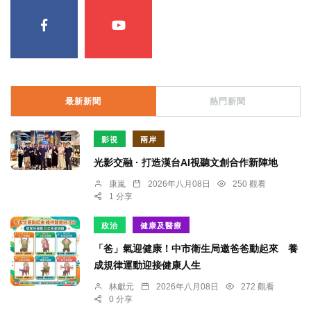
最新新聞
熱門新聞
影視
兩岸
光影交融 · 打造漢台AI視聽文創合作新陣地
康嵐
2026年八月08日
250 觀看
1 分享
政治
健康及醫療
「爸」氣迎健康！中市衛生局邀爸爸動起來 養
成規律運動迎接健康人生
林獻元
2026年八月08日
272 觀看
0 分享