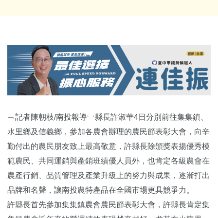
︹記者陳朝枝/南投報導︺縣長許淑華4日分別前往集集鎮、
水里鄉及信義鄉，參加各農會辦理的農民節表彰大會，向辛
勤付出的農民朋友致上最高敬意，許縣長除頒獎表揚優秀模
範農民、共同運銷與產銷班績優人員外，也肯定各級農會在
農產行銷、品質管理及產業升級上的努力與成果，逐漸打出
品牌和名聲，讓南投農特產品在全國市場更具競爭力。
許縣長首先參加集集鎮農會農民節表彰大會，許縣長肯定集