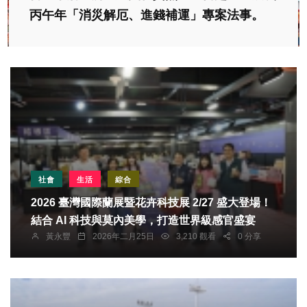
丙午年「消災解厄、進錢補運」專案法事。
社會
生活
綜合
2026 臺灣國際蘭展暨花卉科技展 2/27 盛大登場！
結合 AI 科技與莫內美學，打造世界級感官盛宴
黃永豐
2026年二月25日
3,210 觀看
0 分享