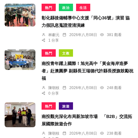
熱門
政治
生活
彰化縣後備輔導中心支援「同心36號」演習 協
力假訊息蒐證澄清演練
林獻元
2026年八月08日
381 觀看
1 分享
熱門
文教
南投青年躍上國際！旭光高中「黃金海岸造夢
者」赴澳圓夢 副縣長王瑞德代許縣長授旗鼓勵祝
福
陳朝枝
2026年八月08日
248 觀看
0 分享
熱門
旅遊
南投觀光深化布局新加坡市場 「B2B」交流拓
展國際旅遊合作
陳朝枝
2026年八月08日
238 觀看