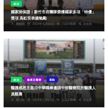
政治
國家掛保證！新竹市府團隊榮獲國家多項「特優」
獎項 高虹安表揚勉勵
鄭銘德
2024年七月02日
7,019 觀看
0 分享
政治
健康及醫療
運動
醫護感恩主題日中華職棒邀請中部醫療院所醫護人
員觀賽
楊川欽
2025年三月17日
5,121 觀看
0 分享