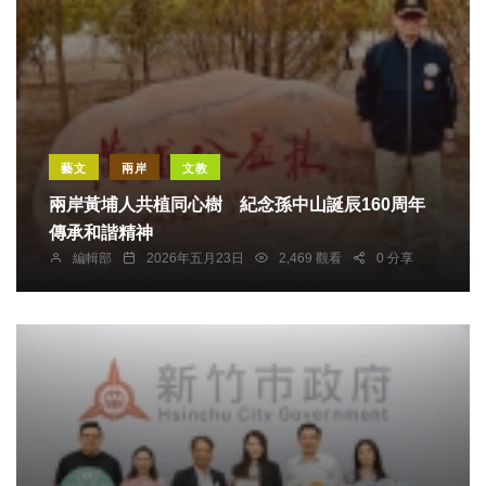
藝文
兩岸
文教
兩岸黃埔人共植同心樹 紀念孫中山誕辰160周年
傳承和諧精神
編輯部
2026年五月23日
2,469 觀看
0 分享