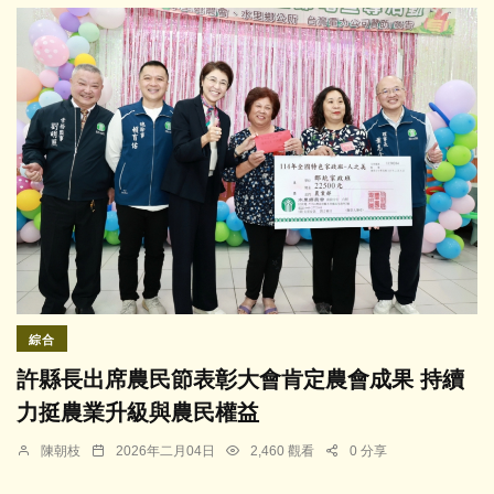
綜合
許縣長出席農民節表彰大會肯定農會成果 持續
力挺農業升級與農民權益
陳朝枝
2026年二月04日
2,460 觀看
0 分享