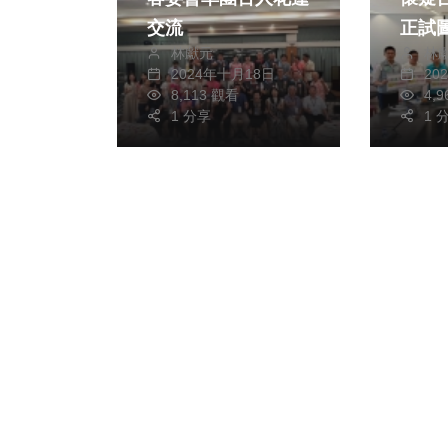
交流
正試
林獻元
林
優勢
2024年十月18日
20
向 臺中市選舉委員
8,113 觀看
4,
1 分享
會：
1 
員臺
六選
開票
參加