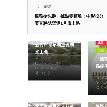
較新
服務搶先跑、據點零距離！中彰投分
署直聘試營運1月底上路
生活
生態殺手布袋蓮清除
生活
新竹市青草湖重現湖
文教
光山色
鄭銘德
「穀
2026年三月16日
局提
2,624 觀看
季
0 分享
20
7,
政治
生活
0 
旅遊
政治
響應花蓮振興 中市
台中
客委會率團百人花蓮
懷疑