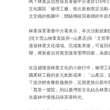
嗎？林業及自然保育署臺中分署於115年2
文化園區「修理工廠」推出新春限定活動
文交織的氛圍中，體驗傳統寫春聯的年節
林業保育署臺中分署表示，本次活動規劃
(現大雪山林業直販所─山產店)與「主管
漫遊林業文化場域。完成集章後，可返回
聯，將新春吉祥寓意隨筆墨帶回家，為新
+
651
+
13
+
1566
+
15
+
在這趟慢遊林業文化的小旅行中，修理工
公信俗文
健康及醫療
演唱會
社會
海峽論壇
國產材工藝的多元創新成果；「山產店」
了提供輕食餐飲服務外，近期更推出新年
「寬茶一號院」則以臺灣茶文化結合林業
7
+
83
+
306
+
在森林中慢慢品味茶香時光。
食
兩岸
藝文