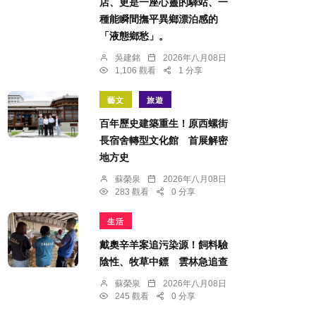
店、更是一座心靈的驛站、一
種能瞬間撫平異鄉漂泊感的
「液態鄉愁」。
吳建銘
2026年八月08日
1,106 觀看
1 分享
藝文
旅遊
百年歷史建築重生！原西螺街
長宿舍轉型文化館 首展解密
地方史
蘇榮泉
2026年八月08日
283 觀看
0 分享
生活
戴奧辛羊案追污染源！飼料驗
陰性、牧草中鏢 雲林急追查
蘇榮泉
2026年八月08日
245 觀看
0 分享