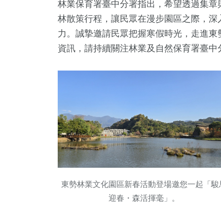
林業保育署臺中分署指出，希望透過集章
林散策行程，讓民眾在漫步園區之際，深
力。誠摯邀請民眾把握寒假時光，走進東
資訊，請持續關注林業及自然保育署臺中
東勢林業文化園區新春活動登場邀您一起「駿
迎春・森活揮毫」。