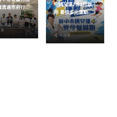
屯國兒運7月3日啟
圖透過市府行政
用 暑假多元運動課
獻元
操控罷免投票走
林獻元
25年七月14日
程陪孩子放電
2026年六月27日
966 觀看
1,597 觀看
第11屆立法委
分享
1 分享
中市第四、五、
舉區罷免案之投
所監察員均通知
講習