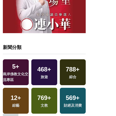
新聞分類
5
+
468
+
788
+
76
+
兩岸佛教文化交
旅遊
綜合
影視
流專區
12
+
769
+
569
+
17
+
地
綜藝
文教
財經及消費
2024總統大選