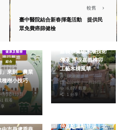
較舊
臺中醫院結合新春揮毫活動 提供民
眾免費癌篩健檢
社會
生活
文教
綜合
嘉義市實驗木場技術
健康及醫療
傳承 再現嘉義榫卯
綜合
工藝木構風華
雨」來到 農業
蘇榮泉
供種樹小技巧
2024年十一月26日
從茂
6,877 觀看
24年四月19日
1 分享
161 觀看
分享
政治
運動
市議會民進黨團
仲夏酷運動登場！北
台中市長盧秀燕