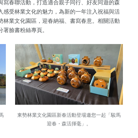
與寫春聯活動，打造適合親子同行、好友同遊的森
入感受林業文化的魅力，為新的一年注入祝福與活
勢林業文化園區，迎春納福、書寫春意。相關活動
分署臉書粉絲專頁。
馬
東勢林業文化園區新春活動登場邀您一起「駿馬
迎春・森活揮毫」。