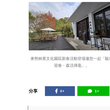
東勢林業文化園區新春活動登場邀您一起「駿
迎春・森活揮毫」。
分享
0+
1+