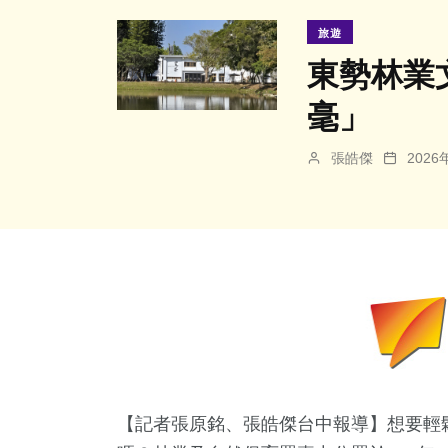
旅遊
東勢林業
毫」
張皓傑
202
【記者張原銘、張皓傑台中報導】想要輕