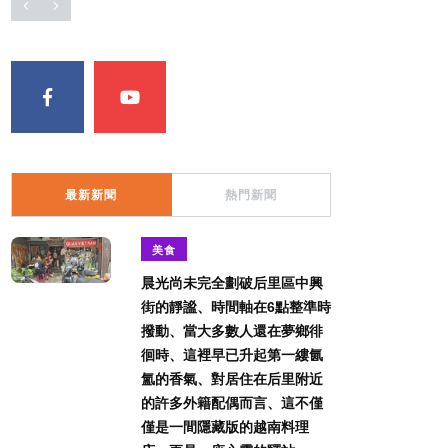
最新新聞
熱門新聞
美食
晨光尚未完全劃破后里區中興
街的靜謐、時間軸在6點整準時
撥動、當大多數人還在夢鄉徘
徊時、這裡早已升起第一縷氤
氳的香氣、對居住在后里附近
的許多外籍配偶而言、這不僅
僅是一間隱藏版的越南料理