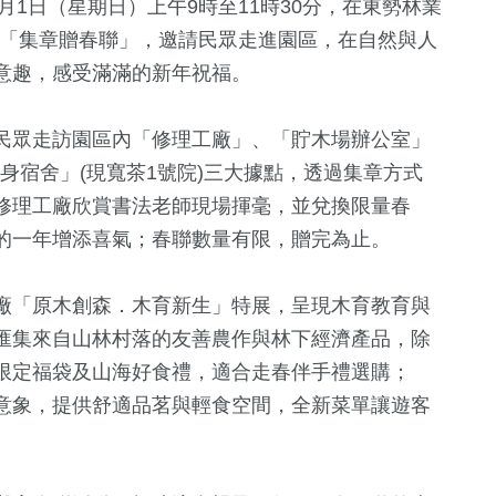
月1日（星期日）上午9時至11時30分，在東勢林業
-「集章贈春聯」，邀請民眾走進園區，在自然與人
意趣，感受滿滿的新年祝福。
民眾走訪園區內「修理工廠」、「貯木場辦公室」
單身宿舍」(現寬茶1號院)三大據點，透過集章方式
修理工廠欣賞書法老師現場揮毫，並兌換限量春
的一年增添喜氣；春聯數量有限，贈完為止。
43
+
38
+
1254
+
廠「原木創森．木育新生」特展，呈現木育教育與
兩岸道教文化交
專區
2024立委選戰
政治
匯集來自山林村落的友善農作與林下經濟產品，除
流專區
限定福袋及山海好食禮，適合走春伴手禮選購；
意象，提供舒適品茗與輕食空間，全新菜單讓遊客
21
+
200
+
1
+
評論
運動
兩岸藝苑天