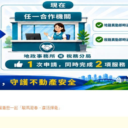
場邀您一起「駿馬迎春・森活揮毫」