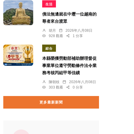
生活
佛法無邊就在中壢一位越南的
尊者來台渡眾
胡月
2026年八月08日
928 觀看
1 分享
綜合
本縣榮獲勞動部補助辦理督促
事業單位遵守勞動條件法令業
務考核丙組甲等佳績
陳朝枝
2026年八月08日
303 觀看
0 分享
更多最新新聞