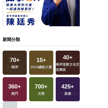
新聞分類
40
+
70
+
15
+
11
+
兩岸道教文化交
兩岸
2024總統大選
演唱會
流專區
360
+
700
+
425
+
1425
+
戰
熱門
文教
旅遊
社會