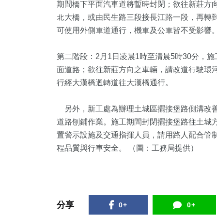
期間橋下平面汽車道將暫時封閉；欲往新莊方
北大橋，或由民生路三段接長江路一段，再轉到
可使用外側車道通行，機車及公車皆不受影響
第二階段：2月1日凌晨1時至清晨5時30分
面道路；欲往新莊方向之車輛，請改道行駛環
行經大漢橋迴轉道往大漢橋通行。
另外，新工處為辦理土城區擺接堡路側溝改善工程
道路刨鋪作業。施工期間封閉擺接堡路往土城
置警示設施及交通指揮人員，請用路人配合管
程品質與行車安全。 （圖：工務局提供）
分享
0+
0+