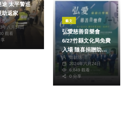
太平警巡
現助返家
獻元
藝文
23年八月14日
弘愛慈善音樂會
400 觀看
分享
6/27竹縣文化局免費
入場 隨喜捐贈助弱
鄭銘德
勢
2024年六月24日
6,849 觀看
0 分享