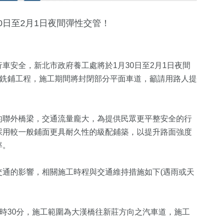
0日至2月1日夜間彈性交管！
車安全，新北市政府養工處將於1月30日至2月1日夜間
面銑鋪工程，施工期間將封閉部分平面車道，籲請用路人提
聯外橋梁，交通流量龐大，為提供民眾更平整安全的行
575
+
17
+
696
+
採用較一般鋪面更具耐久性的級配鋪築，以提升路面強度
健康及醫療
評論
綜合
率。
通的影響，相關施工時程與交通維持措施如下(遇雨或天
75
+
518
+
35
+
美食
財經及消費
2024立委選
晨5時30分，施工範圍為大漢橋往新莊方向之汽車道，施工