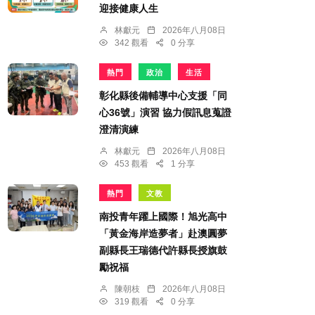
迎接健康人生
林獻元
2026年八月08日
342 觀看
0 分享
熱門
政治
生活
彰化縣後備輔導中心支援「同
心36號」演習 協力假訊息蒐證
澄清演練
林獻元
2026年八月08日
453 觀看
1 分享
熱門
文教
南投青年躍上國際！旭光高中
「黃金海岸造夢者」赴澳圓夢
副縣長王瑞德代許縣長授旗鼓
勵祝福
陳朝枝
2026年八月08日
319 觀看
0 分享