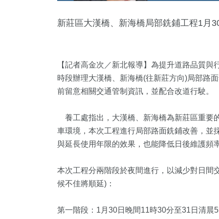
新莊區大漢橋、新海橋局部銑鋪工程1月3
【記者高金次／新北報導】為提升道路品質與行
時段辦理大漢橋、新海橋(往新莊方向)局部路
前留意相關交通管制資訊，並配合改道行駛。
+
養工處指出，大漢橋、新海橋為新莊區重要的
169
+
1107
+
13
+
67
+
公信俗文
車環境，本次工程進行局部路面銑鋪改善，並
運動
政治
海峽論壇專區
影視
與延長使用年限的效果，也能降低日後維護頻
+
本次工程分兩階段於夜間進行，以減少對日間交
22
+
1
+
候不佳將順延)：
教文化交
司法放大鏡
2023金鐘獎
第一階段：1月30日晚間11時30分至31日清