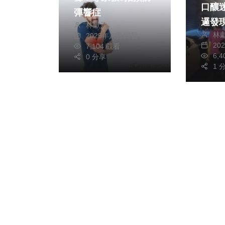
口釀迷途 
彈響症
邏發
林獻元
林
2025年八月22日
20
7,104 觀看
6,
0 分享
1 