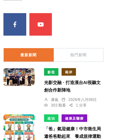
最新新聞
熱門新聞
影視
兩岸
光影交融 · 打造漢台AI視聽文
創合作新陣地
康嵐
2026年八月08日
303 觀看
1 分享
政治
健康及醫療
「爸」氣迎健康！中市衛生局
邀爸爸動起來 養成規律運動