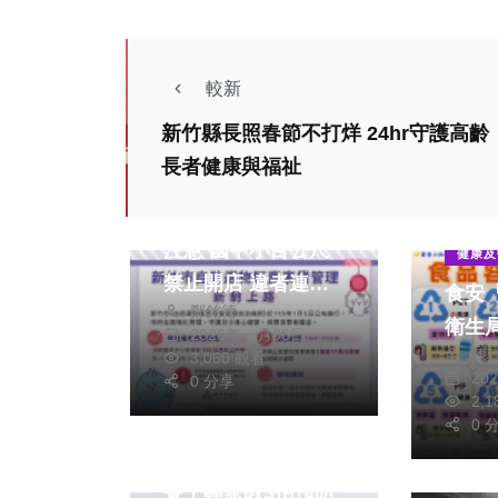
較新
新竹縣長照春節不打烊 24hr守護高齡
長者健康與福祉
生活
新竹市娃娃機業者請
注意 國中小百公尺
健康及
禁止開店 違者連續
食安
鄭銘德
開罰
衛生
2026年一月06日
陳
3,060 觀看
20
0 分享
2,
健康及醫療
運動
0 
社會
手肘老是「喀」一
婦人
聲？專家教3招預防