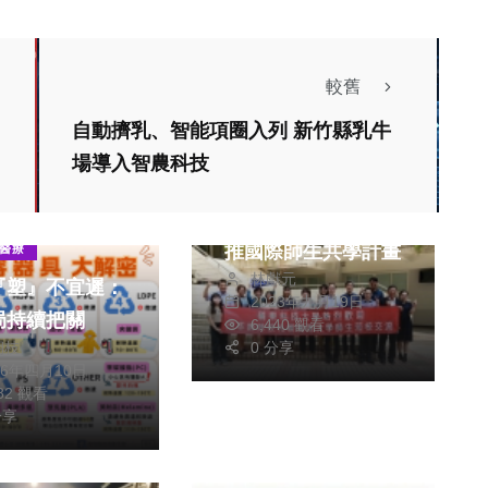
較舊
自動擠乳、智能項圈入列 新竹縣乳牛
文教
場導入智農科技
北海道札幌國際大學
與嶺東科大 攜手共
推國際師生共學計畫
醫療
林獻元
『塑』不宜遲：
2023年九月19日
局持續把關
6,440 觀看
朝枝
0 分享
26年四月10日
182 觀看
分享
逛菜市場走錯出