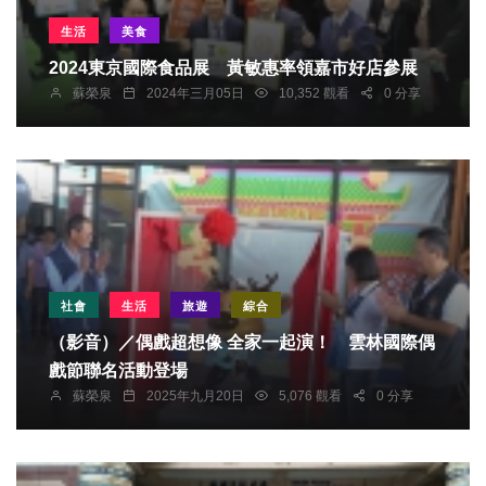
生活
美食
2024東京國際食品展 黃敏惠率領嘉市好店參展
蘇榮泉
2024年三月05日
10,352 觀看
0 分享
社會
生活
旅遊
綜合
（影音）／偶戲超想像 全家一起演！ 雲林國際偶
戲節聯名活動登場
蘇榮泉
2025年九月20日
5,076 觀看
0 分享