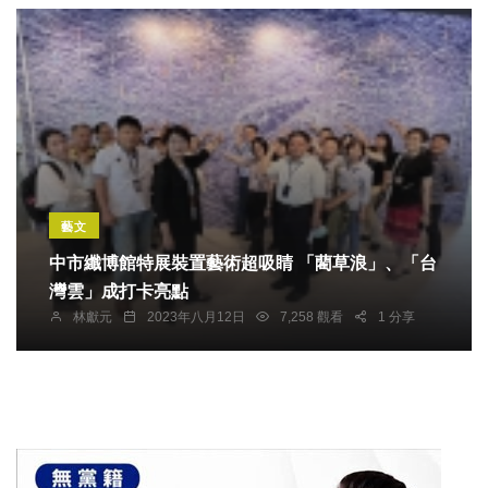
藝文
中市纖博館特展裝置藝術超吸睛 「藺草浪」、「台
灣雲」成打卡亮點
林獻元
2023年八月12日
7,258 觀看
1 分享