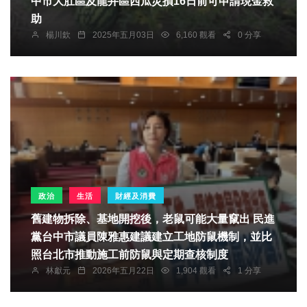
中市大肚區及龍井區西瓜災損16日前可申請現金救
助
楊川欽
2025年五月03日
6,160 觀看
0 分享
政治
生活
財經及消費
舊建物拆除、基地開挖後，老鼠可能大量竄出 民進
黨台中市議員陳雅惠建議建立工地防鼠機制，並比
照台北市推動施工前防鼠與定期查核制度
林獻元
2026年五月22日
1,904 觀看
1 分享