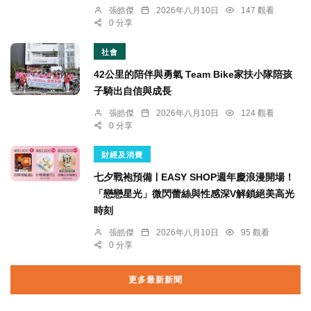
張皓傑
2026年八月10日
147 觀看
0 分享
社會
42公里的陪伴與勇氣 Team Bike家扶小隊陪孩
子騎出自信與成長
張皓傑
2026年八月10日
124 觀看
0 分享
財經及消費
七夕戰袍預備ￜEASY SHOP週年慶浪漫開場！
「戀戀星光」微閃蕾絲與性感深V解鎖絕美高光
時刻
張皓傑
2026年八月10日
95 觀看
0 分享
更多最新新聞