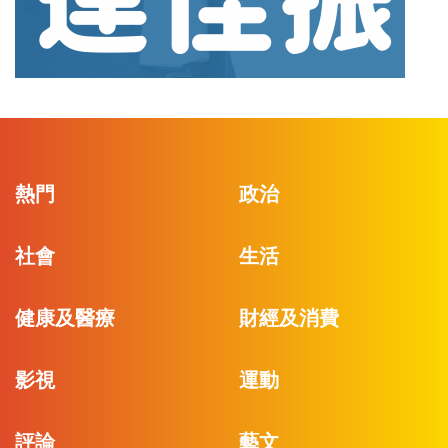
熱門
政治
社會
生活
健康及醫療
財經及消費
影視
運動
評論
藝文