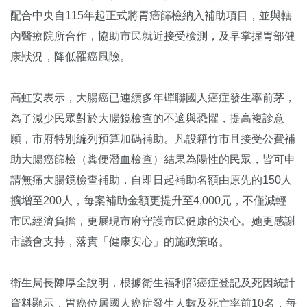
配合中央自115年起正式將胃癌篩檢納入補助項目，並與轄
內醫療院所合作，協助市民就近接受檢測，及早掌握胃部健
康狀況，降低罹癌風險。
高虹安表示，大腸癌已連續多年蟬聯國人癌症發生率前茅，
為了減少民眾對於大腸鏡檢查的不適與恐懼，提高複診意
願，市府特別編列預算加碼補助。凡設籍竹市且接受公費補
助大腸癌篩檢（糞便潛血檢查）結果為陽性的民眾，皆可申
請無痛大腸鏡檢查補助，自即日起補助名額由原先的150人
擴增至200人，每案補助金額更提升至4,000元，不僅減輕
市民經濟負擔，更展現市府守護市民健康的決心。她更感謝
市議會支持，落實「健康安心」的施政策略。
衛生局長陳厚全說明，根據衛生福利部癌症登記及死因統計
資料顯示，胃癌位居國人癌症發生人數及死亡率前10名，每