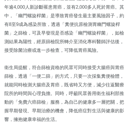
年逾4,000人新診斷罹患胃癌，並有2,000多人死於胃癌。其
中，「幽門螺旋桿菌」是導致胃癌發生最主要風險因子，約
有8至9成為感染所致，透過「糞便抗原檢測胃幽門螺旋桿
菌」之篩檢，可及早發現是否感染「幽門螺旋桿菌」，如檢
測結果為陽性，經原篩檢院所轉介至消化專科醫師評估後，
接受除菌治療或進一步檢查，可降低胃癌風險。
衛生局提醒，符合篩檢資格的民眾可同時接受大腸癌與胃癌
篩檢，透過「一便二篩」的方式，只要一次採集糞便檢體，
就能同時檢測大腸癌及胃癌，既省時又方便，減少往返醫療
院所的時間與心理負擔。同時，呼籲民眾善用衛生福利部推
動的「免費六癌篩檢」服務，為自己的健康多一層把關，把
握早期發現、早期治療的機會，降低癌症對生活與健康的影
響，擁抱健康幸福的生活。