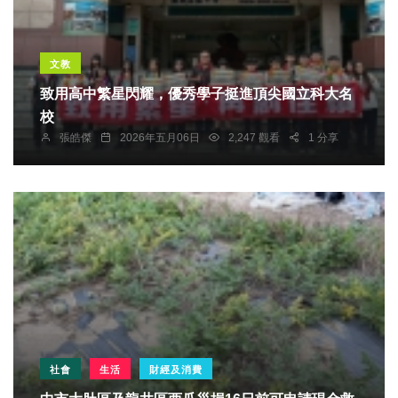
文教
致用高中繁星閃耀，優秀學子挺進頂尖國立科大名
校
張皓傑
2026年五月06日
2,247 觀看
1 分享
社會
生活
財經及消費