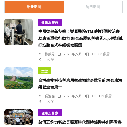
最新新聞
熱門新聞
健康及醫療
中風復健新契機！豐原醫院rTMS神經調控治療
助患者重拾行動力 結合高壓氧與機器人步態訓練
打造整合式神經復健照護
林獻元
2026年八月10日
33 觀看
0 分享
文教
台灣生物科技與應用微生物躋身世界前30強東海
榮登全台第一
張皓傑
2026年八月10日
119 觀看
0 分享
健康及醫療
慈濟五夠力智啟長照新時代翻轉銀髮共創再青春