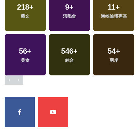
218
+
9
+
11
+
藝文
演唱會
海峽論壇專區
56
+
546
+
54
+
美食
綜合
兩岸