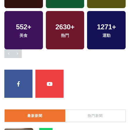
18
+
552
12
+
+
2630
505
+
+
1271
+
福建林公信俗文化專
兩岸藝苑天地
美食
熱門
影視
運動
區
最新新聞
熱門新聞