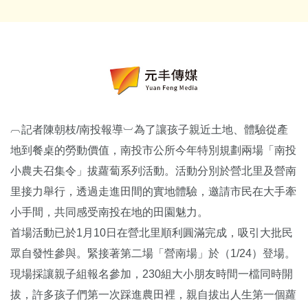
︹記者陳朝枝/南投報導︺為了讓孩子親近土地、體驗從產
地到餐桌的勞動價值，南投市公所今年特別規劃兩場「南投
小農夫召集令」拔蘿蔔系列活動。活動分別於營北里及營南
里接力舉行，透過走進田間的實地體驗，邀請市民在大手牽
小手間，共同感受南投在地的田園魅力。
首場活動已於1月10日在營北里順利圓滿完成，吸引大批民
眾自發性參與。緊接著第二場「營南場」於（1/24）登場。
現場採讓親子組報名參加，230組大小朋友時間一檔同時開
拔，許多孩子們第一次踩進農田裡，親自拔出人生第一個蘿