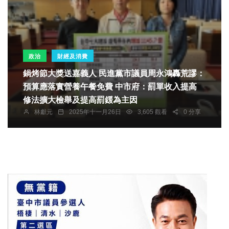
政治
財經及消費
鍋烤節大獎送嘉義人 民進黨市議員周永鴻轟荒謬：
預算應落實營養午餐免費 中市府：罰單收入提高
修法擴大檢舉及提高罰鍰為主因
林獻元
2025年十一月26日
3,605 觀看
0 分享