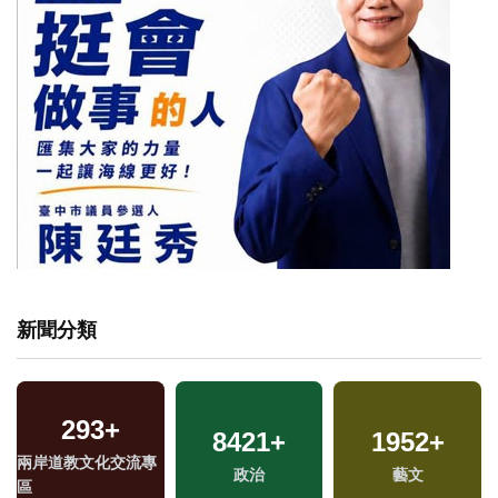
新聞分類
293
35
+
+
8421
103
+
+
1952
11
+
+
兩岸道教文化交流專
兩岸佛教文化交流專
海峽論壇專區
政治
2023金鐘獎
藝文
區
區