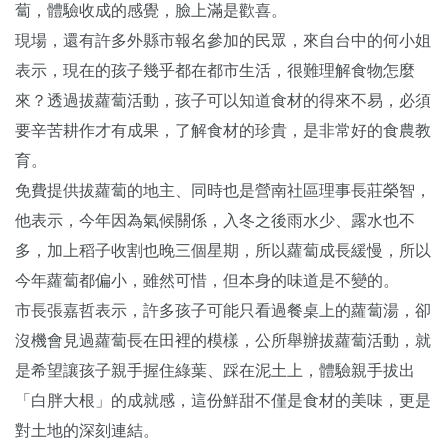
蔔，體驗收成的感覺，臉上滿是歡喜。
現場，還有許多外縣市報名參加的民眾，來自台中的何小姐
表示，現在的孩子幾乎都在都市生活，很難理解食物怎麼
來？透過拔蘿蔔活動，孩子可以知道食材的得來不易，必須
要辛苦耕作才有成果，了解食材的珍貴，是非常好的食農教
育。
免費提供拔蘿蔔的地主、同時也是營南社區理事長莊榮智，
他表示，今年因為氣候關係，入冬之後雨水少、露水也不
多，加上稻子收割也晚三個星期，所以蘿蔔成長緩慢，所以
今年蘿蔔都偏小，雖然可惜，但本身的味道是不變的。
市長張嘉哲表示，許多孩子可能只看過餐桌上的蘿蔔湯，卻
沒機會見過蘿蔔長在田裡的模樣，公所舉辦拔蘿蔔活動，就
是希望讓孩子親手握住綠葉、踩在泥土上，體驗親手拔出
「白胖大根」的成就感，這份鮮甜不僅是食材的美味，更是
對土地的深刻連結。