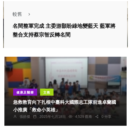
較舊
名間整軍完成 主委游顥盼綠地變藍天 藍軍將
整合支持蔡宗智反轉名間
健康及醫療
文教
急救教育向下扎根中臺科大國際志工隊前進卓蘭國
小推廣「救命小英雄」
張皓傑
2025年七月18日
4,529 觀看
0 分享