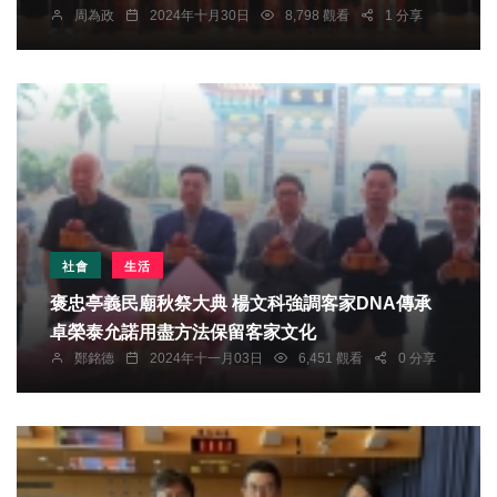
周為政
2024年十月30日
8,798 觀看
1 分享
社會
生活
褒忠亭義民廟秋祭大典 楊文科強調客家DNA傳承
卓榮泰允諾用盡方法保留客家文化
鄭銘德
2024年十一月03日
6,451 觀看
0 分享