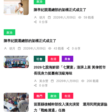
政治
陳亭妃競選總部的架構正式成立了
胡月
2026年八月09日
59 觀看
0 分享
政治
陳亭妃競選總部的架構正式成立了
胡月
2026年八月09日
43 觀看
0 分享
社會
生活
美食
2026七股海鮮節「七寶宴」澎湃上菜 黃偉哲市
長現身力挺臺南頂級海味
黃永豐
2026年八月09日
200 觀看
0 分享
熱門
政治
生活
苗栗縣後輔幹部投入漢光演習 運用民間資源協
力「戰略溝通」任務