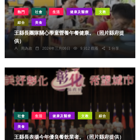
熱門
社會
生活
健康及醫療
文教
綜合
美食
王縣長團隊關心學童營養午餐健康。（照片縣府提
供）
周為政
2024年三月06日
9,912 觀看
1 分享
社會
生活
健康及醫療
文教
綜合
美食
王縣長表揚今年優良餐飲業者。（照片縣府提供）